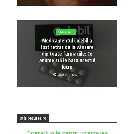
SANATATE
Medicamentul Colebil a
fost retras de la vânzare
din toate farmaciile: Ce
anume stă la baza acestui
lucru
06/08/2026
stiripesurse.ro
Operațiunile pentru creșterea