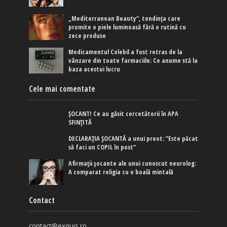
„Mediterranean Beauty”, tendința care
promite o piele luminoasă fără o rutină cu
zece produse
Medicamentul Colebil a fost retras de la
vânzare din toate farmaciile: Ce anume stă la
baza acestui lucru
Cele mai comentate
ȘOCANT! Ce au găsit cercetătorii în APA
SFINȚITĂ
DECLARAȚIA ȘOCANTĂ a unui preot: ”Este păcat
să faci un COPIL în post”
Afirmaţii şocante ale unui cunoscut neurolog:
A comparat religia cu o boală mintală
Contact
contact@exquis.ro