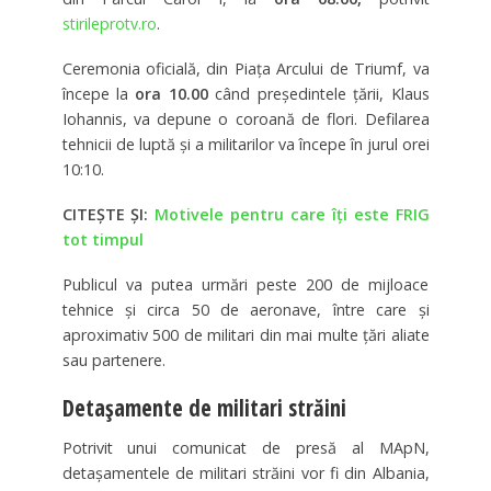
stirileprotv.ro
.
Ceremonia oficială, din Piața Arcului de Triumf, va
începe la
ora 10.00
când președintele țării, Klaus
Iohannis, va depune o coroană de flori. Defilarea
tehnicii de luptă și a militarilor va începe în jurul orei
10:10.
CITEȘTE ȘI:
Motivele pentru care îți este FRIG
tot timpul
Publicul va putea urmări peste 200 de mijloace
tehnice şi circa 50 de aeronave, între care şi
aproximativ 500 de militari din mai multe ţări aliate
sau partenere.
Detașamente de militari străini
Potrivit unui comunicat de presă al MApN,
detaşamentele de militari străini vor fi din Albania,