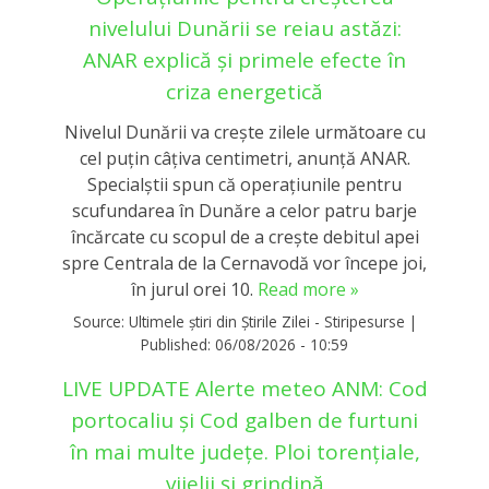
nivelului Dunării se reiau astăzi:
ANAR explică și primele efecte în
criza energetică
Nivelul Dunării va crește zilele următoare cu
cel puțin câțiva centimetri, anunță ANAR.
Specialștii spun că operaţiunile pentru
scufundarea în Dunăre a celor patru barje
încărcate cu scopul de a creşte debitul apei
spre Centrala de la Cernavodă vor începe joi,
în jurul orei 10.
Read more »
Source:
Ultimele știri din Știrile Zilei - Stiripesurse
|
Published:
06/08/2026 - 10:59
LIVE UPDATE Alerte meteo ANM: Cod
portocaliu și Cod galben de furtuni
în mai multe județe. Ploi torențiale,
vijelii și grindină