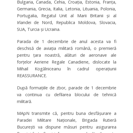
Bulgaria, Canada, Cehia, Croaţia, Estonia, Franţa,
Germania, Grecia, Italia, Letonia, Lituania, Polonia,
Portugalia, Regatul Unit al Marii Britanii şi al
Irlandei de Nord, Republica Moldova, Slovacia,
SUA, Turcia şi Ucraina.
Parada de 1 decembrie de anul acesta va fi
deschisă de aviația militară română, o premieră
pentru țara noastră, alături de aeronave ale
forţelor Aeriene Regale Canadiene, dislocate la
Mihail Kogălniceanu în cadrul operațiunii
REASSURANCE.
După formațiile de zbor, parade de 1 decembrie
va continua cu defilarea blocului de tehnică
militară.
MApN transmite că, pentru buna desfăşurare a
Paradei Militare Naţionale, Brigada Rutieră
Bucureşti va dispune măsuri pentru asigurarea