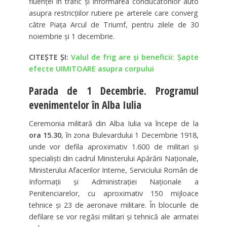
fluenţei în trafic şi informarea conducătorilor auto
asupra restricţiilor rutiere pe arterele care converg
către Piaţa Arcul de Triumf, pentru zilele de 30
noiembrie şi 1 decembrie.
CITEȘTE ȘI:
Valul de frig are şi beneficii: Şapte
efecte UIMITOARE asupra corpului
Parada de 1 Decembrie. Programul
evenimentelor în Alba Iulia
Ceremonia militară din Alba Iulia va începe de la
ora 15.30
, în zona Bulevardului 1 Decembrie 1918,
unde vor defila aproximativ 1.600 de militari şi
specialişti din cadrul Ministerului Apărării Naţionale,
Ministerului Afacerilor Interne, Serviciului Român de
Informaţii şi Administraţiei Naţionale a
Penitenciarelor, cu aproximativ 150 mijloace
tehnice şi 23 de aeronave militare. În blocurile de
defilare se vor regăsi militari şi tehnică ale armatei