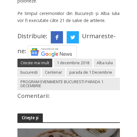
poloneze.
Pe timpul ceremoniilor din Bucureşti şi Alba Iulia
vor fi executate câte 21 de salve de artilerie.
Distribuie:
Urmareste-
ne:
Citeste mai mult
1 decembrie 2018
Alba Iulia
bucuresti
Centenar
parada de 1 Decembrie
PROGRAM EVENIMENTE BUCURESTI PARADA 1
DECEMBRIE
Comentarii:
Citește și