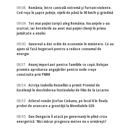
09:08
România, între caniculă extremă și furtuni violente.
Cod roșu în șapte județe, vijelii de până la 90 km/h și grindină
09:04
Tot mai puțini turiști aleg România. Vacanțele s-au
scurtat, iar hotelurile au avut mai puțini clienți în prima
jumătate a anului
09:00
Guvernul a dat ordin de economie în ministere. Ce au
ajuns să facă bugetarii pentru a reduce consumul de
energie
08:57
Anunț important pentru familiile cu copii. Bolojan
promite aprobarea angajărilor pentru noile creșe
construite prin PNRR
08:54
Actriţa Isabella Rossellini a primit Premiul de
Excelenţă în deschiderea Festivalului de Film de la Locarno
08:53
Atletul român Ștefan Ciobanu, pe locul 8 în finala
probei de aruncare a greutății la Mondialele U20
08:50
Dan Dungaciu îi atacă pe guvernanți în plină criza
energetică: 'Nici măcar prognoza meteo nu o urmărești'