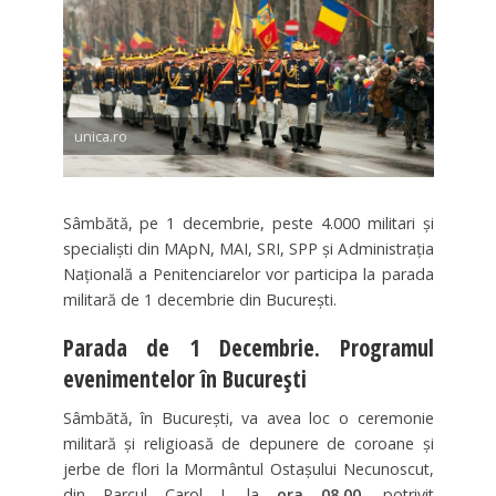
unica.ro
Sâmbătă, pe 1 decembrie, peste 4.000 militari și
specialiști din MApN, MAI, SRI, SPP şi Administraţia
Naţională a Penitenciarelor vor participa la parada
militară de 1 decembrie din București.
Parada de 1 Decembrie. Programul
evenimentelor în București
Sâmbătă, în București, va avea loc o ceremonie
militară şi religioasă de depunere de coroane şi
jerbe de flori la Mormântul Ostaşului Necunoscut,
din Parcul Carol I, la
ora 08.00,
potrivit