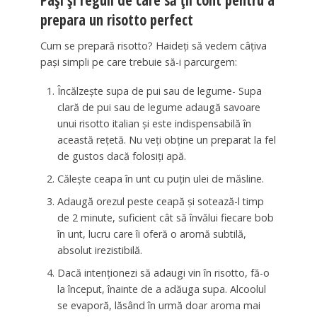
Pași și reguli de care să ții cont pentru a
prepara un risotto perfect
Cum se prepară risotto? Haideți să vedem câțiva
pași simpli pe care trebuie să-i parcurgem:
Încălzește supa de pui sau de legume- Supa
clară de pui sau de legume adaugă savoare
unui risotto italian și este indispensabilă în
această rețetă. Nu veți obține un preparat la fel
de gustos dacă folosiți apă.
Călește ceapa în unt cu puțin ulei de măsline.
Adaugă orezul peste ceapă și sotează-l timp
de 2 minute, suficient cât să învălui fiecare bob
în unt, lucru care îi oferă o aromă subtilă,
absolut irezistibilă.
Dacă intenționezi să adaugi vin în risotto, fă-o
la început, înainte de a adăuga supa. Alcoolul
se evaporă, lăsând în urmă doar aroma mai