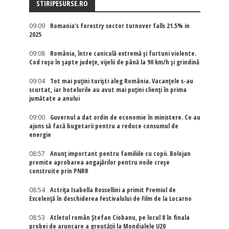
STIRIPESURSE.RO
09:09
Romania's forestry sector turnover falls 21.5% in
2025
09:08
România, între caniculă extremă și furtuni violente.
Cod roșu în șapte județe, vijelii de până la 90 km/h și grindină
09:04
Tot mai puțini turiști aleg România. Vacanțele s-au
scurtat, iar hotelurile au avut mai puțini clienți în prima
jumătate a anului
09:00
Guvernul a dat ordin de economie în ministere. Ce au
ajuns să facă bugetarii pentru a reduce consumul de
energie
08:57
Anunț important pentru familiile cu copii. Bolojan
promite aprobarea angajărilor pentru noile creșe
construite prin PNRR
08:54
Actriţa Isabella Rossellini a primit Premiul de
Excelenţă în deschiderea Festivalului de Film de la Locarno
08:53
Atletul român Ștefan Ciobanu, pe locul 8 în finala
probei de aruncare a greutății la Mondialele U20