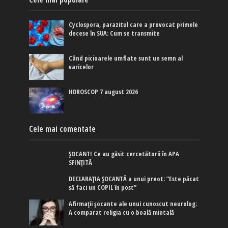
Cyclospora, parazitul care a provocat primele
decese în SUA: Cum se transmite
Când picioarele umflate sunt un semn al
varicelor
HOROSCOP 7 august 2026
Cele mai comentate
ȘOCANT! Ce au găsit cercetătorii în APA
SFINȚITĂ
DECLARAȚIA ȘOCANTĂ a unui preot: ”Este păcat
să faci un COPIL în post”
Afirmaţii şocante ale unui cunoscut neurolog:
A comparat religia cu o boală mintală