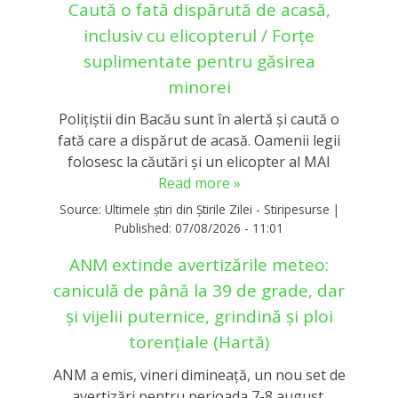
Caută o fată dispărută de acasă,
inclusiv cu elicopterul / Forțe
suplimentate pentru găsirea
minorei
Polițiștii din Bacău sunt în alertă și caută o
fată care a dispărut de acasă. Oamenii legii
folosesc la căutări și un elicopter al MAI
Read more »
Source:
Ultimele știri din Știrile Zilei - Stiripesurse
|
Published:
07/08/2026 - 11:01
ANM extinde avertizările meteo:
caniculă de până la 39 de grade, dar
și vijelii puternice, grindină și ploi
torențiale (Hartă)
ANM a emis, vineri dimineață, un nou set de
avertizări pentru perioada 7-8 august,