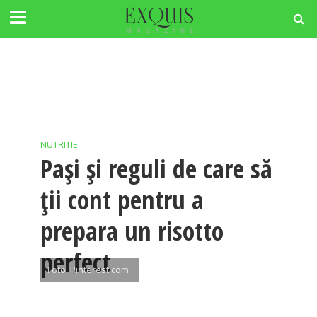
NUTRITIE
Pași și reguli de care să
ții cont pentru a
prepara un risotto
perfect
Foto: Pinterest.com