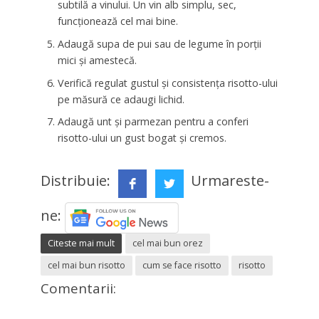
subtilă a vinului. Un vin alb simplu, sec,
funcționează cel mai bine.
Adaugă supa de pui sau de legume în porții
mici și amestecă.
Verifică regulat gustul și consistența risotto-ului
pe măsură ce adaugi lichid.
Adaugă unt și parmezan pentru a conferi
risotto-ului un gust bogat și cremos.
Distribuie:
Urmareste-
ne:
Citeste mai mult
cel mai bun orez
cel mai bun risotto
cum se face risotto
risotto
Comentarii: