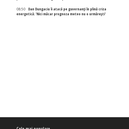
08:50
Dan Dungaciu îi atacă pe guvernanți în plină criza
energetică: 'Nici măcar prognoza meteo nu o urmărești'
Cele mai populare