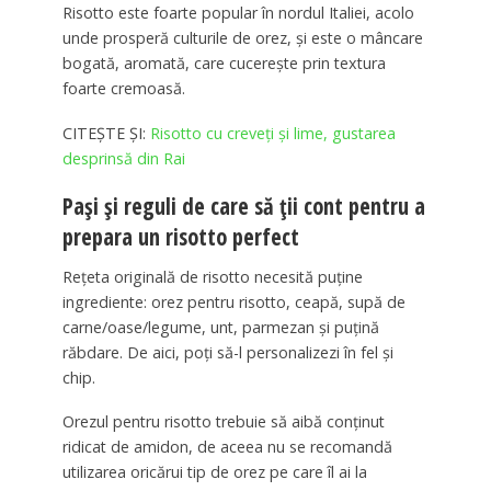
Risotto este foarte popular în nordul Italiei, acolo
unde prosperă culturile de orez, și este o mâncare
bogată, aromată, care cucerește prin textura
foarte cremoasă.
CITEȘTE ȘI:
Risotto cu creveți și lime, gustarea
desprinsă din Rai
Pași și reguli de care să ții cont pentru a
prepara un risotto perfect
Rețeta originală de risotto necesită puține
ingrediente: orez pentru risotto, ceapă, supă de
carne/oase/legume, unt, parmezan și puțină
răbdare. De aici, poți să-l personalizezi în fel și
chip.
Orezul pentru risotto trebuie să aibă conținut
ridicat de amidon, de aceea nu se recomandă
utilizarea oricărui tip de orez pe care îl ai la