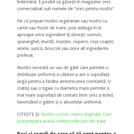
îndemână. E posibil să găsești în magazine orez
comercializat sub numele de “orez pentru risotto”.
Fie că prepari risotto vegetarian sau risotto cu
carne sau fructe de mare, poți adăuga în el
aproape orice ingredient îți dorești: somon,
sparanghel, leurdă, mazăre, ciuperci, roșii coapte,
vinete, șuncă, broccoli sau orice alt ingrediente
preferat.
Risotto necesită un vas de gătit care permite o
distribuție uniformă a căldurii și are o suprafață
largă pentru a facilita amestecarea constantă. O
cratiță sau o tigaie cu diametru mare permite o
mai mare suprafață de contact între orez și lichid,
favorizând o gătire și o absorbție uniformă.
CITEȘTE ȘI:
Risotto cu ton, rețeta originală: Cum
poți prepara acasă celebra mâncare din Italia