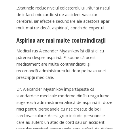
„Statinele reduc nivelul colesterolului „rău” și riscul
de infarct miocardic și de accident vascular
cerebral, iar efectele secundare ale acestora apar
mult mai rar decât aspirina”, conchide expertul.
Aspirina are mai multe contraindicații
Medicul rus Alexander Myasnikov își dă și el cu
părerea despre aspirină. El spune că acest
medicament are multe contraindicații și
recomandă administrarea lui doar pe baza unei
prescripții medicale.
Dr. Alexander Myasnikov împărtășește că
standardele medicale moderne din întreaga lume
sugerează administrarea zilnică de aspirină în doze
mici pentru persoanele cu risc crescut de boli
cardiovasculare. Acest grup include persoanele
care au suferit un atac de cord sau un accident
vascular cerebral, persoanele care suferă de diabet