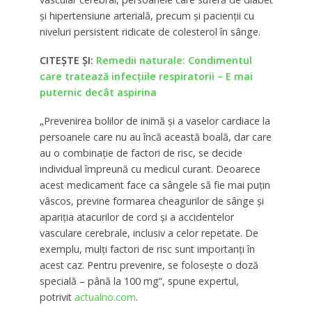
și hipertensiune arterială, precum și pacienții cu
niveluri persistent ridicate de colesterol în sânge.
CITEȘTE ȘI:
Remedii naturale: Condimentul
care tratează infecțiile respiratorii – E mai
puternic decât aspirina
„Prevenirea bolilor de inimă și a vaselor cardiace la
persoanele care nu au încă această boală, dar care
au o combinație de factori de risc, se decide
individual împreună cu medicul curant. Deoarece
acest medicament face ca sângele să fie mai puțin
vâscos, previne formarea cheagurilor de sânge și
apariția atacurilor de cord și a accidentelor
vasculare cerebrale, inclusiv a celor repetate. De
exemplu, mulți factori de risc sunt importanți în
acest caz. Pentru prevenire, se folosește o doză
specială – până la 100 mg”, spune expertul,
potrivit
actualno.com
.