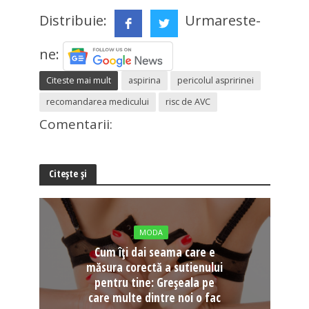
Distribuie:
Urmareste-
ne:
Citeste mai mult
aspirina
pericolul aspririnei
recomandarea medicului
risc de AVC
Comentarii:
Citește și
MODA
Cum îți dai seama care e
măsura corectă a sutienului
pentru tine: Greșeala pe
care multe dintre noi o fac