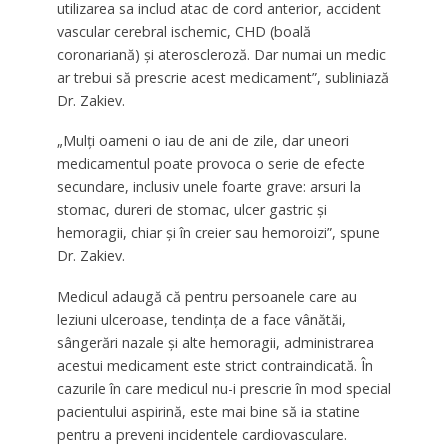
utilizarea sa includ atac de cord anterior, accident
vascular cerebral ischemic, CHD (boală
coronariană) și ateroscleroză. Dar numai un medic
ar trebui să prescrie acest medicament”, subliniază
Dr. Zakiev.
„Mulți oameni o iau de ani de zile, dar uneori
medicamentul poate provoca o serie de efecte
secundare, inclusiv unele foarte grave: arsuri la
stomac, dureri de stomac, ulcer gastric și
hemoragii, chiar și în creier sau hemoroizi”, spune
Dr. Zakiev.
Medicul adaugă că pentru persoanele care au
leziuni ulceroase, tendința de a face vânătăi,
sângerări nazale și alte hemoragii, administrarea
acestui medicament este strict contraindicată. În
cazurile în care medicul nu-i prescrie în mod special
pacientului aspirină, este mai bine să ia statine
pentru a preveni incidentele cardiovasculare.