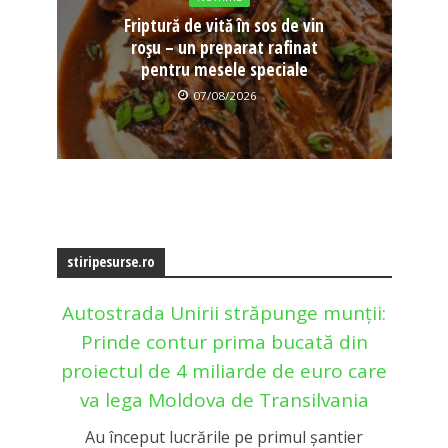
Friptură de vită în sos de vin
roșu – un preparat rafinat
pentru mesele speciale
07/08/2026
stiripesurse.ro
Autostrada Unirii străpunge munții:
Prinde contur prima bucată din
proiectul de 4 miliarde de euro care
va lega Moldova de Transilvania
Au început lucrările pe primul șantier