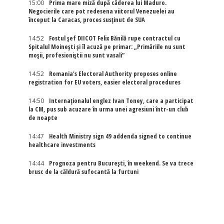
15:00
Prima mare miză după căderea lui Maduro.
Negocierile care pot redesena viitorul Venezuelei au
început la Caracas, proces susținut de SUA
14:52
Fostul șef DIICOT Felix Bănilă rupe contractul cu
Spitalul Moinești și îl acuză pe primar: „Primăriile nu sunt
moșii, profesioniștii nu sunt vasali”
14:52
Romania's Electoral Authority proposes online
registration for EU voters, easier electoral procedures
14:50
Internaţionalul englez Ivan Toney, care a participat
la CM, pus sub acuzare în urma unei agresiuni într-un club
de noapte
14:47
Health Ministry sign 49 addenda signed to continue
healthcare investments
14:44
Prognoza pentru București, în weekend. Se va trece
brusc de la căldură sufocantă la furtuni