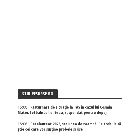
STIRIPESURSE.RO
15:08
Răsturnare de situație la TAS în cazul lui Cosmin
Matei: fotbalistul lui Sepsi, suspendat pentru dopaj
15:06
Bacalaureat 2026, sesiunea de toamnă. Ce trebuie să
știe cei care vor susține probele scrise