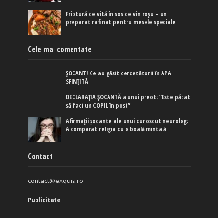
Friptură de vită în sos de vin roșu – un
preparat rafinat pentru mesele speciale
Cele mai comentate
ȘOCANT! Ce au găsit cercetătorii în APA
SFINȚITĂ
DECLARAȚIA ȘOCANTĂ a unui preot: ”Este păcat
să faci un COPIL în post”
Afirmaţii şocante ale unui cunoscut neurolog:
A comparat religia cu o boală mintală
Contact
contact@exquis.ro
Publicitate