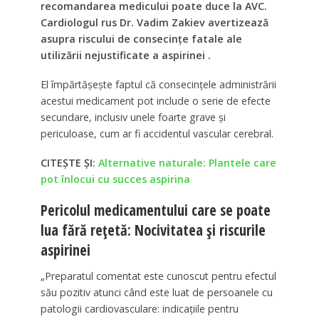
recomandarea medicului poate duce la AVC.
Cardiologul rus Dr. Vadim Zakiev avertizează
asupra riscului de consecințe fatale ale
utilizării nejustificate a aspirinei .
El împărtășește faptul că consecințele administrării
acestui medicament pot include o serie de efecte
secundare, inclusiv unele foarte grave și
periculoase, cum ar fi accidentul vascular cerebral.
CITEȘTE ȘI:
Alternative naturale: Plantele care
pot înlocui cu succes aspirina
Pericolul medicamentului care se poate
lua fără rețetă: Nocivitatea și riscurile
aspirinei
„Preparatul comentat este cunoscut pentru efectul
său pozitiv atunci când este luat de persoanele cu
patologii cardiovasculare: indicațiile pentru