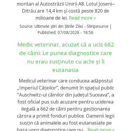
montan al Autostrăzii Unirii A8. Lotul Joseni–
Ditrău are 14,4 km și costă peste 820 de
milioane de lei.
Read more »
Source:
Ultimele știri din Știrile Zilei - Stiripesurse
|
Published:
07/08/2026 - 16:56
Medic veterinar, acuzat că a ucis 662
de câini: Le punea diagnostice care
nu erau susținute cu acte și îi
eutanasia
Medicul veterinar care conducea adăpostul
„Imperiul Căţeilor”, denumit în spaţiul public
”Auschwitz-ul câinilor din judeţul Suceava”, a
fost oficial pus sub acuzare pentru uciderea
ilegală a 662 de câini pentru gestionarea
cărora a primit fonduri publice. Oamenii legii
susțin că animalele au fost eutanasiate pe
baza unor diagnostice care nu…
Read more »