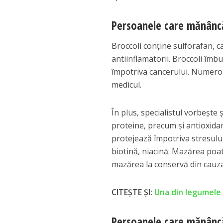
Persoanele care mănâncă
Broccoli conține sulforafan, c
antiinflamatorii. Broccoli îmb
împotriva cancerului. Numeroa
medicul.
În plus, specialistul vorbește 
proteine, precum și antioxidanț
protejează împotriva stresului
biotină, niacină. Mazărea poat
mazărea la conservă din cauza 
CITEȘTE ȘI:
Una din legumele
Persoanele care mănâncă