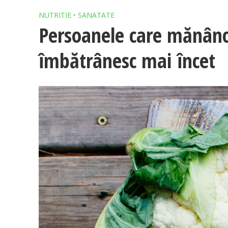
NUTRITIE
•
SANATATE
Persoanele care mănân
îmbătrânesc mai încet