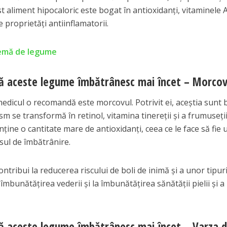
t aliment hipocaloric este bogat în antioxidanți, vitaminele A
 proprietăți antiinflamatorii.
remă de legume
ă aceste legume îmbătrânesc mai încet – Morcov
icul o recomandă este morcovul. Potrivit ei, aceștia sunt 
m se transformă în retinol, vitamina tinereții și a frumuseții
ine o cantitate mare de antioxidanți, ceea ce le face să fie 
sul de îmbătrânire.
ribui la reducerea riscului de boli de inimă și a unor tipur
 îmbunătățirea vederii și la îmbunătățirea sănătății pielii și a
ă aceste legume îmbătrânesc mai încet – Varza 