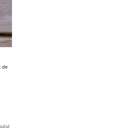
t de
nutul