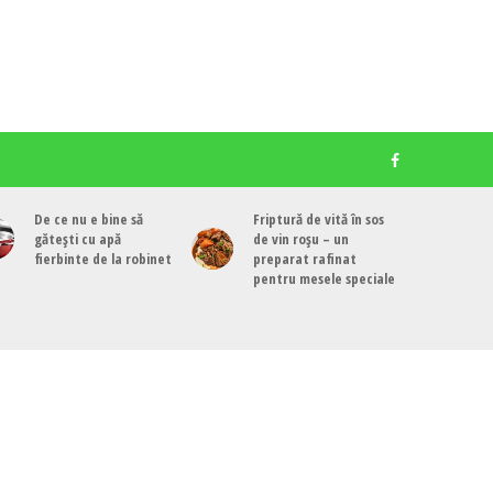
De ce nu e bine să
Friptură de vită în sos
gătești cu apă
de vin roșu – un
fierbinte de la robinet
preparat rafinat
pentru mesele speciale