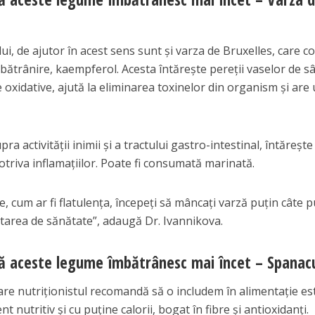
i, de ajutor în acest sens sunt și varza de Bruxelles, care c
mbătrânire, kaempferol. Acesta întărește pereții vaselor de s
 oxidative, ajută la eliminarea toxinelor din organism și are
a activității inimii și a tractului gastro-intestinal, întărește
otriva inflamațiilor. Poate fi consumată marinată.
, cum ar fi flatulența, începeți să mâncați varză puțin câte p
tarea de sănătate”, adaugă Dr. Ivannikova.
ă aceste legume îmbătrânesc mai încet – Spanac
re nutriționistul recomandă să o includem în alimentație es
 nutritiv și cu puține calorii, bogat în fibre și antioxidanți.