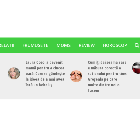
RELATII
FRUMUSETE
MOMS
REVIEW
HOROSCOP
Laura Cosoi a devenit
Cum îți dai seama care
mamă pentru a cincea
e măsura corectă a
oară: Cum se gândește
sutienului pentru tine:
la ideea de a mai avea
Greșeala pe care
încă un bebeluș
multe dintre noi o
facem