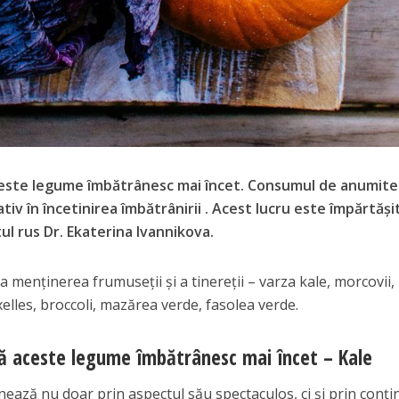
este legume îmbătrânesc mai încet. Consumul de anumite
tiv în încetinirea îmbătrânirii . Acest lucru este împărtăși
tul rus Dr. Ekaterina Ivannikova.
a menținerea frumuseții și a tinereții – varza kale, morcovii,
elles, broccoli, mazărea verde, fasolea verde.
ă aceste legume îmbătrânesc mai încet – Kale
nează nu doar prin aspectul său spectaculos, ci și prin conți