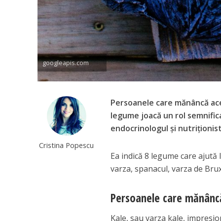
googleapis.com
Persoanele care mănâncă ac
legume joacă un rol semnifica
endocrinologul și nutriționis
Cristina Popescu
Ea indică 8 legume care ajută l
varza, spanacul, varza de Brux
Persoanele care mănânc
Kale, sau varza kale, impresio