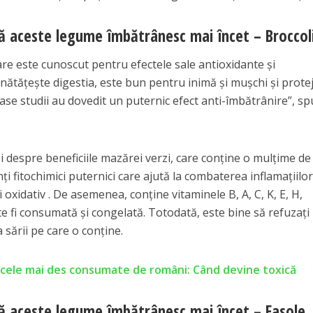
 aceste legume îmbătrânesc mai încet – Broccol
are este cunoscut pentru efectele sale antioxidante și
unătățește digestia, este bun pentru inimă și mușchi și prote
se studii au dovedit un puternic efect anti-îmbătrânire”, s
și despre beneficiile mazărei verzi, care conține o mulțime de
i fitochimici puternici care ajută la combaterea inflamațiilor
 oxidativ . De asemenea, conține vitaminele B, A, C, K, E, H,
e fi consumată și congelată. Totodată, este bine să refuzați
sării pe care o conține.
 cele mai des consumate de români: Când devine toxică
 aceste legume îmbătrânesc mai încet – Fasole