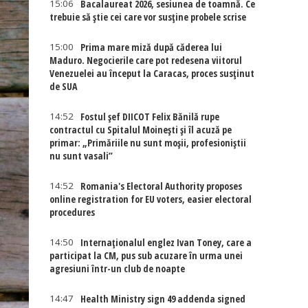
15:06
Bacalaureat 2026, sesiunea de toamnă. Ce
trebuie să știe cei care vor susține probele scrise
15:00
Prima mare miză după căderea lui
Maduro. Negocierile care pot redesena viitorul
Venezuelei au început la Caracas, proces susținut
de SUA
14:52
Fostul șef DIICOT Felix Bănilă rupe
contractul cu Spitalul Moinești și îl acuză pe
primar: „Primăriile nu sunt moșii, profesioniștii
nu sunt vasali”
14:52
Romania's Electoral Authority proposes
online registration for EU voters, easier electoral
procedures
14:50
Internaţionalul englez Ivan Toney, care a
participat la CM, pus sub acuzare în urma unei
agresiuni într-un club de noapte
14:47
Health Ministry sign 49 addenda signed