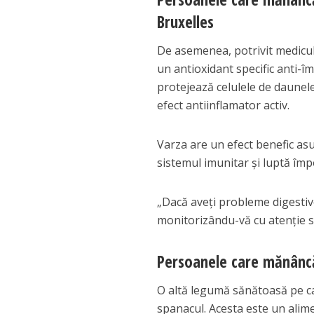
Bruxelles
De asemenea, potrivit mediculu
un antioxidant specific anti-î
protejează celulele de daunele
efect antiinflamator activ.
Varza are un efect benefic asupr
sistemul imunitar și luptă împ
„Dacă aveți probleme digestive
monitorizându-vă cu atenție s
Persoanele care mănânc
O altă legumă sănătoasă pe ca
spanacul. Acesta este un aliment