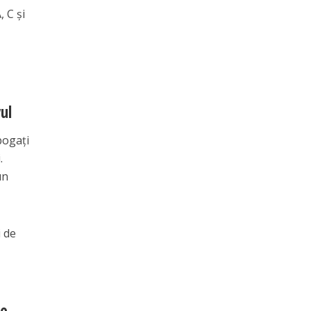
, C și
ul
bogați
.
un
i de
de