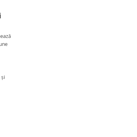
i
jează
pune
 și