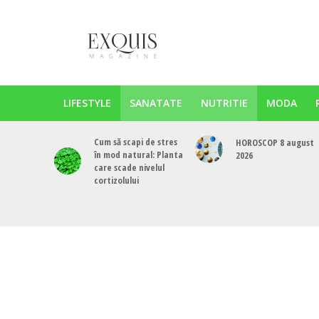
LIFESTYLE
SANATATE
NUTRITIE
MODA
Cum să scapi de stres
HOROSCOP 8 august
în mod natural: Planta
2026
care scade nivelul
cortizolului