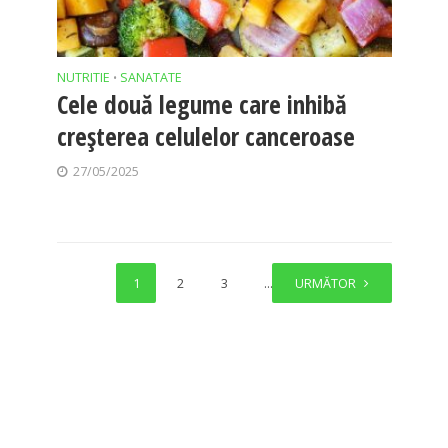
NUTRITIE
SANATATE
•
Cele două legume care inhibă
creșterea celulelor canceroase
27/05/2025
1
2
3
…
URMĂTOR
15