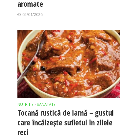
aromate
05/01/2026
NUTRITIE
SANATATE
•
Tocană rustică de iarnă – gustul
care încălzește sufletul în zilele
reci