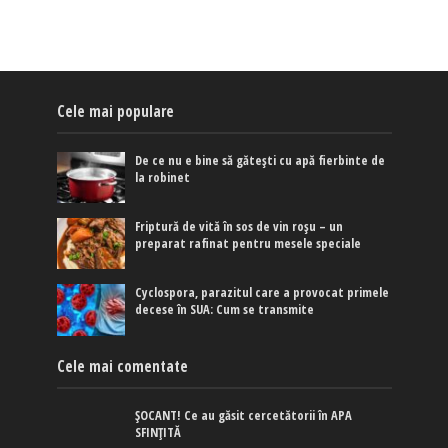
Cele mai populare
De ce nu e bine să gătești cu apă fierbinte de
la robinet
Friptură de vită în sos de vin roșu – un
preparat rafinat pentru mesele speciale
Cyclospora, parazitul care a provocat primele
decese în SUA: Cum se transmite
Cele mai comentate
ȘOCANT! Ce au găsit cercetătorii în APA
SFINȚITĂ