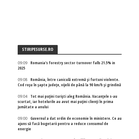
STIRIPESURSE.RO
09:09
Romania's forestry sector turnover falls 21.5% in
2025
09:08
România, între caniculă extremă și furtuni violente.
Cod roșu în șapte județe, vijelii de până la 90 km/h și grindină
09:04
Tot mai puțini turiști aleg România. Vacanțele s-au
scurtat, iar hotelurile au avut mai puțini clienți în prima
jumătate a anului
09:00
Guvernul a dat ordin de economie în ministere. Ce au
ajuns să facă bugetarii pentru a reduce consumul de
energie