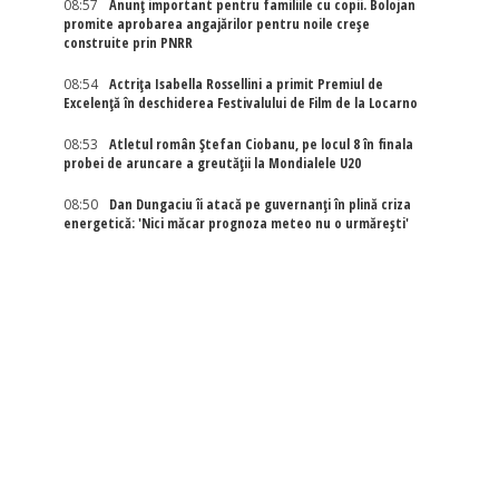
08:57
Anunț important pentru familiile cu copii. Bolojan
promite aprobarea angajărilor pentru noile creșe
construite prin PNRR
08:54
Actriţa Isabella Rossellini a primit Premiul de
Excelenţă în deschiderea Festivalului de Film de la Locarno
08:53
Atletul român Ștefan Ciobanu, pe locul 8 în finala
probei de aruncare a greutății la Mondialele U20
08:50
Dan Dungaciu îi atacă pe guvernanți în plină criza
energetică: 'Nici măcar prognoza meteo nu o urmărești'