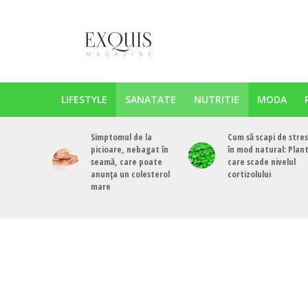
LIFESTYLE
SANATATE
NUTRITIE
MODA
Simptomul de la
Cum să scapi de stres
picioare, nebagat în
în mod natural: Plan
seamă, care poate
care scade nivelul
anunța un colesterol
cortizolului
mare