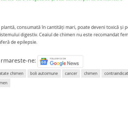
plantă, consumată în cantități mari, poate deveni toxică și 
istemului digestiv. Ceaiul de chimen nu este recomandat fem
uferă de epilepsie.
rmareste-ne:
natate chimen
boli autoimune
cancer
chimen
contraindicat
imen