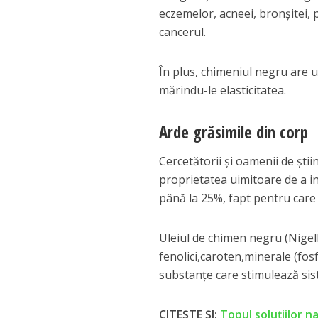
eczemelor, acneei, bronșitei, p
cancerul.
În plus, chimeniul negru are un
mărindu-le elasticitatea.
Arde grăsimile din corp
Cercetătorii și oamenii de ști
proprietatea uimitoare de a in
până la 25%, fapt pentru care e
Uleiul de chimen negru (Nigel
fenolici,caroten,minerale (fosfo
substanțe care stimulează sis
CITEȘTE ȘI:
Topul soluţiilor n