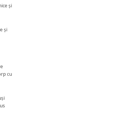
ice și
e și
re
orp cu
uși
lus