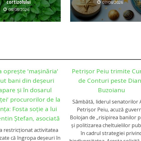
cortizolului
07/08/2026
08/08/2026
a oprește 'mașinăria'
Petrișor Peiu trimite Cu
ut bani din deșeuri
de Conturi peste Dia
apare și în dosarul
Buzoianu
ței' procurorilor de la
Sâmbătă, liderul senatorilor
ța: Fosta soție a lui
Petrișor Peiu, acuză guver
Bolojan de „risipirea banilor p
entin Ștefan, asociată
și politizarea cheltuielilor pub
a restricționat activitatea
în cadrul strategiei privin
zate că îngropa deșeuri în
biodiversitatea. Acesta solicită 