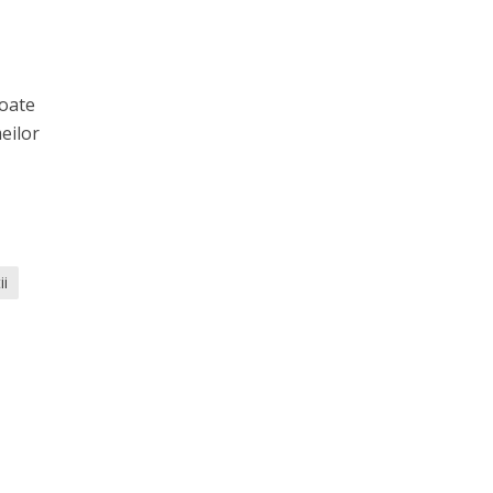
poate
eilor
ii