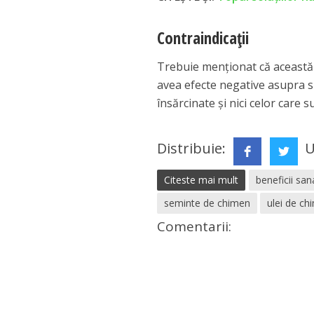
Contraindicații
Trebuie menționat că această 
avea efecte negative asupra s
însărcinate și nici celor care s
Distribuie:
U
Citeste mai mult
beneficii sa
seminte de chimen
ulei de ch
Comentarii: