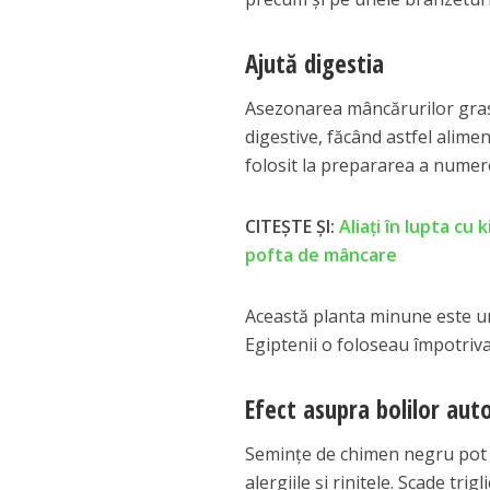
Ajută digestia
Asezonarea mâncărurilor gras
digestive, făcând astfel alime
folosit la prepararea a numero
CITEȘTE ȘI:
Aliaţi în lupta cu
pofta de mâncare
Această planta minune este un
Egiptenii o foloseau împotriva r
Efect asupra bolilor au
Semințe de chimen negru pot v
alergiile și rinitele. Scade tri