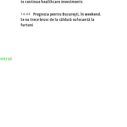
to continue healthcare investments
14:44
Prognoza pentru București, în weekend.
Se va trece brusc de la căldură sufocantă la
furtuni
ontrol