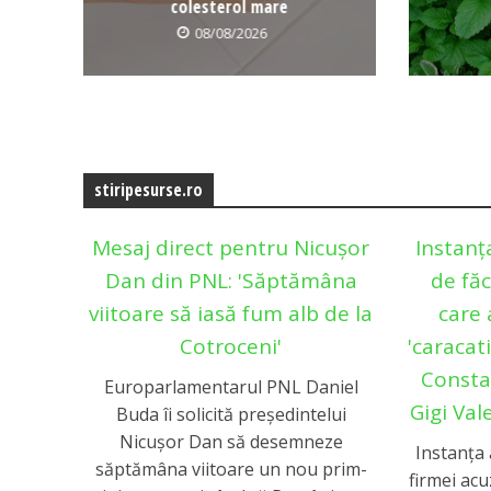
colesterol mare
08/08/2026
stiripesurse.ro
Mesaj direct pentru Nicușor
Instanț
Dan din PNL: 'Săptămâna
de făc
viitoare să iasă fum alb de la
care 
Cotroceni'
'caracati
Constan
Europarlamentarul PNL Daniel
Gigi Val
Buda îi solicită președintelui
Nicușor Dan să desemneze
Instanța 
săptămâna viitoare un nou prim-
firmei acu