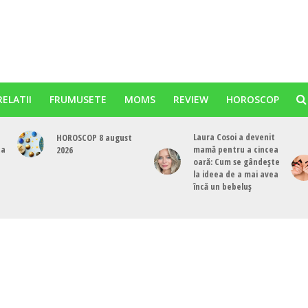
RELATII
FRUMUSETE
MOMS
REVIEW
HOROSCOP
Laura Cosoi a devenit
HOROSCOP 8 august
ta
mamă pentru a cincea
2026
oară: Cum se gândește
la ideea de a mai avea
încă un bebeluș