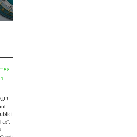
rtea
na
 AUR,
nul
ublici
lice”,
d
Curții