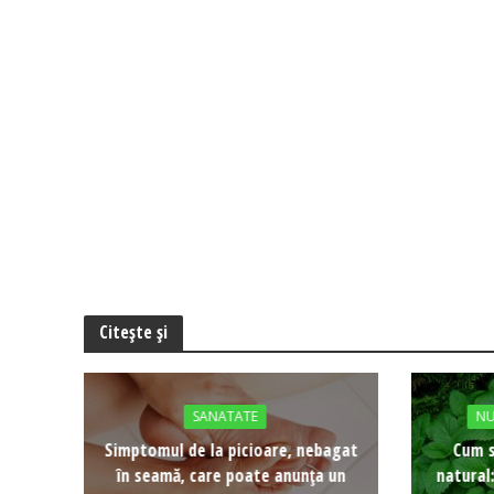
Citește și
SANATATE
NU
Simptomul de la picioare, nebagat
Cum s
în seamă, care poate anunța un
natural