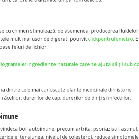
e cu chimen stimulează, de asemenea, producerea fluidelor
ntele mult mai ușor de digerat, potrivit
clickpentrufemei.ro
. E
ase feluri de lichior.
 kilogramele: Ingrediente naturale care te ajută să ţii sub c
a dintre cele mai cunoscute plante medicinale din istorie.
ăcelilor, durerilor de cap, durerilor de dinți și infecțiilor.
toimune
indeca boli autoimune, precum artrita, psoriazisul, astmul,
gliceridele, tensiunea, nivelul de colesterol, reduce simptomele