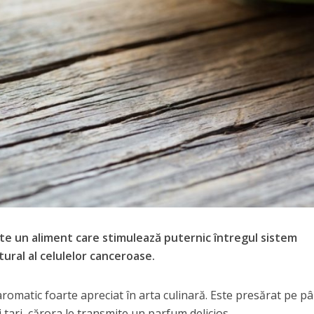
e un aliment care stimulează puternic întregul sistem
tural al celulelor canceroase.
omatic foarte apreciat în arta culinară. Este presărat pe pâ
tari, cărora le transmite un parfum delicios.