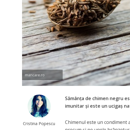
mancare.ro
Sămânța de chimen negru est
imunitar și este un ucigaș na
Chimenul este un condiment ar
Cristina Popescu
precum și pe unele brânzeturi 