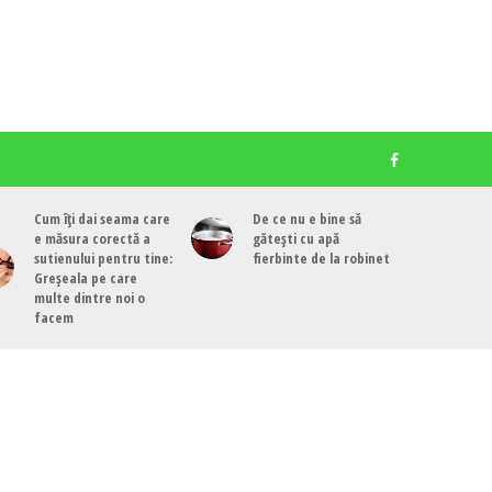
Cum îți dai seama care
De ce nu e bine să
e măsura corectă a
gătești cu apă
sutienului pentru tine:
fierbinte de la robinet
Greșeala pe care
multe dintre noi o
facem