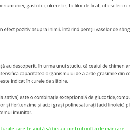
enumoniei, gastritei, ulcerelor, bolilor de ficat, oboselei cron
 efect pozitiv asupra inimii, întărind pereții vaselor de sâng
ință au descoperit, în urma unui studiu, că ceaiul de chimen a
tensifica capacitatea organismului de a arde grăsimile din c
ste indicat în curele de slăbire.
la sativa) este o combinație excepțională de glucozide,comp
r și fier),enzime și acizi grași polinesaturați (acid linoleic),p
temul imunitar.
aturale care te ajută să ţii sub control pofta de mâncare