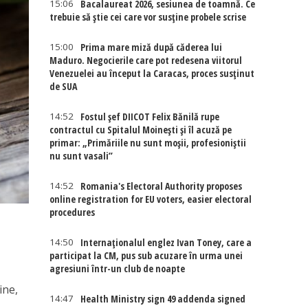
15:06
Bacalaureat 2026, sesiunea de toamnă. Ce
trebuie să știe cei care vor susține probele scrise
15:00
Prima mare miză după căderea lui
Maduro. Negocierile care pot redesena viitorul
Venezuelei au început la Caracas, proces susținut
de SUA
14:52
Fostul șef DIICOT Felix Bănilă rupe
contractul cu Spitalul Moinești și îl acuză pe
primar: „Primăriile nu sunt moșii, profesioniștii
nu sunt vasali”
14:52
Romania's Electoral Authority proposes
online registration for EU voters, easier electoral
procedures
14:50
Internaţionalul englez Ivan Toney, care a
participat la CM, pus sub acuzare în urma unei
agresiuni într-un club de noapte
ine,
14:47
Health Ministry sign 49 addenda signed