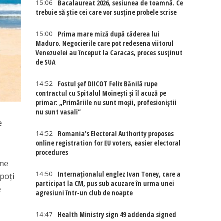
15:06
Bacalaureat 2026, sesiunea de toamnă. Ce
trebuie să știe cei care vor susține probele scrise
15:00
Prima mare miză după căderea lui
Maduro. Negocierile care pot redesena viitorul
Venezuelei au început la Caracas, proces susținut
de SUA
14:52
Fostul șef DIICOT Felix Bănilă rupe
contractul cu Spitalul Moinești și îl acuză pe
primar: „Primăriile nu sunt moșii, profesioniștii
nu sunt vasali”
e
14:52
Romania's Electoral Authority proposes
online registration for EU voters, easier electoral
procedures
eme
14:50
Internaţionalul englez Ivan Toney, care a
 poţi
participat la CM, pus sub acuzare în urma unei
e
agresiuni într-un club de noapte
14:47
Health Ministry sign 49 addenda signed