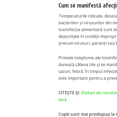
Cum se manifestă afecţiu
Temperaturile ridicate, deseor
bacteriilor şi virusurilor din 
toxiinfecţia alimentară sunt 
depozitate în condiţii impropr
precum virusuri, paraziţi sau b
Primele simptome ale toxiinfe
durează câteva zile şi se mani
cazuri, febră. În timpul infec
este important pentru a preve
CITEȘTE ȘI:
Sfaturi de neratat
ţară
Copiii sunt mai predispuşi la