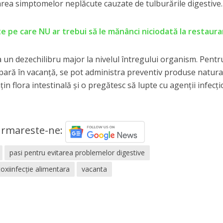
rarea simptomelor neplăcute cauzate de tulburările digestive.
e pe care NU ar trebui să le mănânci niciodată la restaur
a un dezechilibru major la nivelul întregului organism. Pentr
apară în vacanţă, se pot administra preventiv produse natura
in flora intestinală şi o pregătesc să lupte cu agenţii infecţi
rmareste-ne:
pasi pentru evitarea problemelor digestive
toxiinfecție alimentara
vacanta