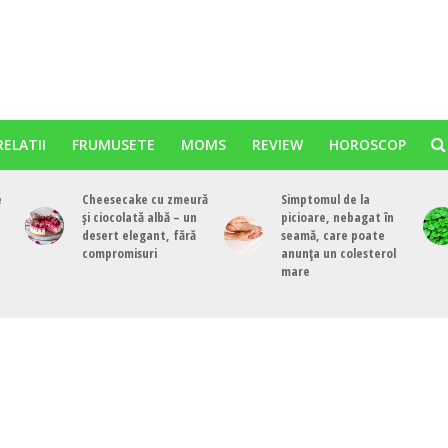
RELATII
FRUMUSETE
MOMS
REVIEW
HOROSCOP
e
Cheesecake cu zmeură
Simptomul de la
și ciocolată albă – un
picioare, nebagat în
desert elegant, fără
seamă, care poate
compromisuri
anunța un colesterol
mare