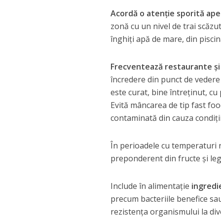
Acordă o atenţie sporită apei
zonă cu un nivel de trai scăzu
înghiţi apă de mare, din piscin
Frecventează restaurante şi
încredere din punct de vedere 
este curat, bine întreţinut, cu 
Evită mâncarea de tip fast foo
contaminată din cauza condiţii
În perioadele cu temperaturi 
preponderent din fructe şi le
Include în alimentaţie
ingredi
precum bacteriile benefice sau
rezistenţa organismului la dive