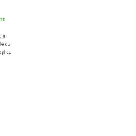
ant
u a
le cu
oşi cu