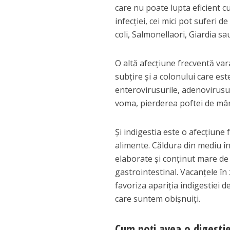
care nu poate lupta eficient cu
infecţiei, cei mici pot suferi 
coli, Salmonellaori, Giardia sa
O altă afecţiune frecventă va
subţire şi a colonului care es
enterovirusurile, adenovirusur
voma, pierderea poftei de mân
Şi indigestia este o afecţiun
alimente. Căldura din mediu î
elaborate şi conţinut mare de
gastrointestinal. Vacanţele în
favoriza apariţia indigestiei 
care suntem obişnuiţi.
Cum poţi avea o digesti