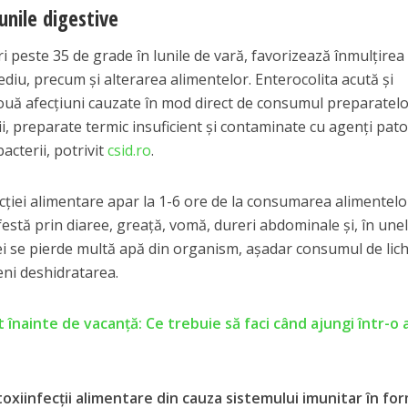
nile digestive
i peste 35 de grade în lunile de vară, favorizează înmulţirea
mediu, precum şi alterarea alimentelor. Enterocolita acută şi
două afecţiuni cauzate în mod direct de consumul preparatel
ii, preparate termic insuficient şi contaminate cu agenţi pat
acterii, potrivit
csid.ro
.
cţiei alimentare apar la 1-6 ore de la consumarea alimentelo
festă prin diaree, greaţă, vomă, dureri abdominale şi, în une
ţiei se pierde multă apă din organism, aşadar consumul de lic
ni deshidratarea.
 înainte de vacanţă: Ce trebuie să faci când ajungi într-o 
 toxiinfecţii alimentare din cauza sistemului imunitar în fo