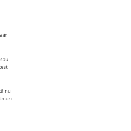
mult
 sau
cest
că nu
câmuri