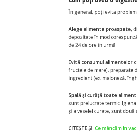
În general, poţi evita problem
Alege alimente proaspete
, 
depozitate în mod corespunzăt
de 24 de ore în urmă.
Evită consumul alimentelor c
fructele de mare), preparate d
ingredient (ex. maioneză, îngh
Spală şi curăţă toate aliment
sunt prelucrate termic. Igiena
şi a veselei curate, sunt două
CITEȘTE ȘI:
Ce mâncăm în vaca