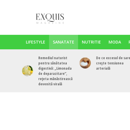
LIFESTYLE
SANATATE
NUTRITIE
MODA
Remediul naturist
De ce excesul de sar
pentru sănătatea
crește tensiunea
digestivă: „Limonada
arterială
de deparazitare”,
rețeta mănăstirească
devenită virală