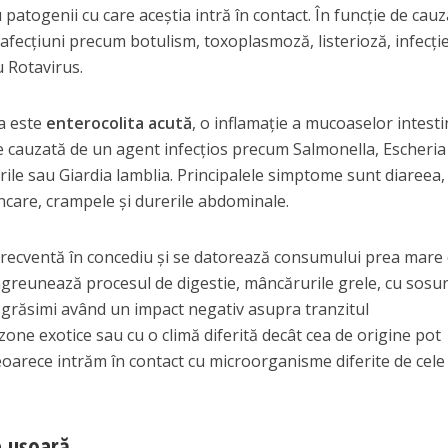
 patogenii cu care aceştia intră în contact. În funcţie de cau
de afecţiuni precum botulism, toxoplasmoză, listerioză, infecţie
u Rotavirus.
ra este
enterocolita acută
, o inflamaţie a mucoaselor intesti
te cauzată de un agent infecţios precum Salmonella, Escheria 
ile sau Giardia lamblia. Principalele simptome sunt diareea,
care, crampele şi durerile abdominale.
e frecventă în concediu şi se datorează consumului prea mare
ngreunează procesul de digestie, mâncărurile grele, cu sosur
 grăsimi având un impact negativ asupra tranzitul
 zone exotice sau cu o climă diferită decât cea de origine pot
deoarece intrăm în contact cu microorganisme diferite de cele
e uşoară