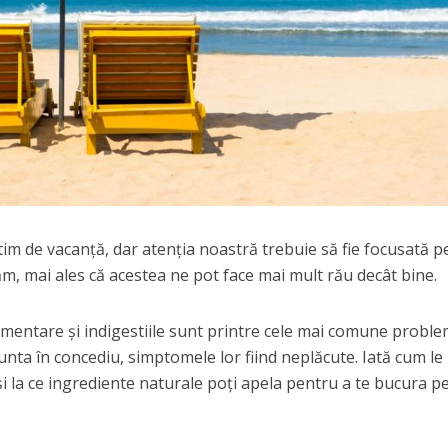
tim de vacanţă, dar atenţia noastră trebuie să fie focusată p
m, mai ales că acestea ne pot face mai mult rău decât bine.
 alimentare şi indigestiile sunt printre cele mai comune probl
runta în concediu, simptomele lor fiind neplăcute. Iată cum le
şi la ce ingrediente naturale poţi apela pentru a te bucura p