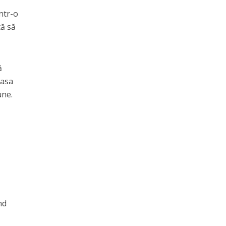
într-o
tă să
ă
masa
une.
nd