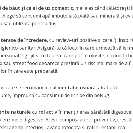
 de băut şi celei de uz domestic
, mai ales când călătoreşti 
t. Alege să consumi apă îmbuteliată plată sau minerală şi evi
ă sau utilizată pentru duş.
 terase de încredere,
cu review-uri pozitive şi care îţi inspir
igienico-sanitar. Asigură-te că locul în care urmează să iei 
personal îngrijit şi cu toalete care pot fi folosite în condiţii b
d sau street food deoarece prezintă un risc mai mare de a fi
lor în care este preparată.
ridicate se recomandă o
alimentaţie uşoară
, alcătuită
gume, împreună cu consumul de lichide din belşug.
ente naturale cu rol activ
în menţinerea sănătăţii digestive,
 enzimele digestive. Aceşti compuşi au rol preventiv, crescâ
rsi agenţi infecţioşi, având totodată şi rol în restabilirea