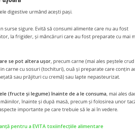
ele digestive urmând aceşti paşi.
din surse sigure. Evită să consumi alimente care nu au fost
or, la frigider, şi mâncăruri care au fost preparate cu mai 
are se pot altera uşor
, precum carne (mai ales peştele crud
in carne cu sosuri (tochituri), ouă şi preparate care conţin a
eţată sau prăjituri cu cremă) sau lapte nepasteurizat.
ele (fructe şi legume) înainte de a le consuma
, mai ales da
 mâinilor, înainte şi după masă, precum şi folosirea unor ta
 aspecte importante pe care trebuie să le ai în vedere.
nță pentru a EVITA toxiinfecțiile alimentare