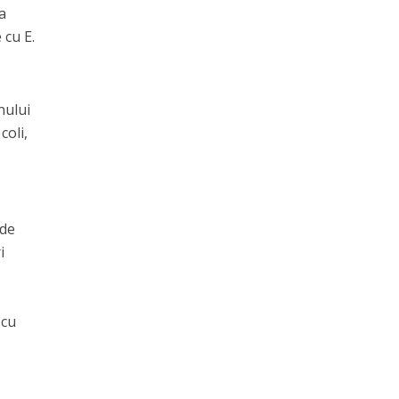
za
 cu E.
nului
coli,
 de
i
 cu