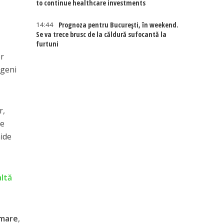
to continue healthcare investments
14:44
Prognoza pentru București, în weekend.
Se va trece brusc de la căldură sufocantă la
furtuni
or
ogeni
r,
le
hide
altă
rmare
,