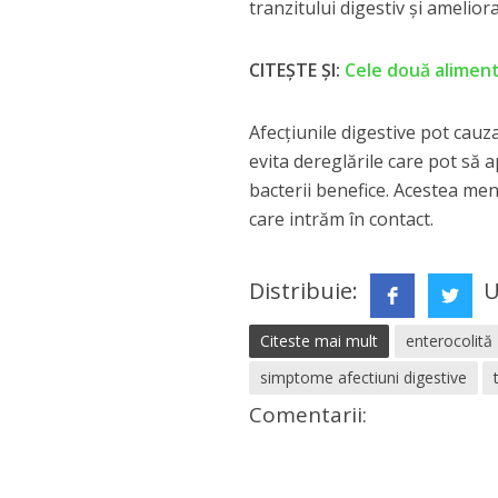
tranzitului digestiv şi amelio
CITEȘTE ȘI:
Cele două aliment
Afecţiunile digestive pot cauz
evita dereglările care pot să 
bacterii benefice. Acestea menţ
care intrăm în contact.
Distribuie:
U
Citeste mai mult
enterocolită
simptome afectiuni digestive
Comentarii: