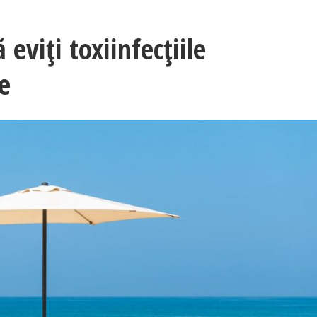
eviți toxiinfecțiile
e