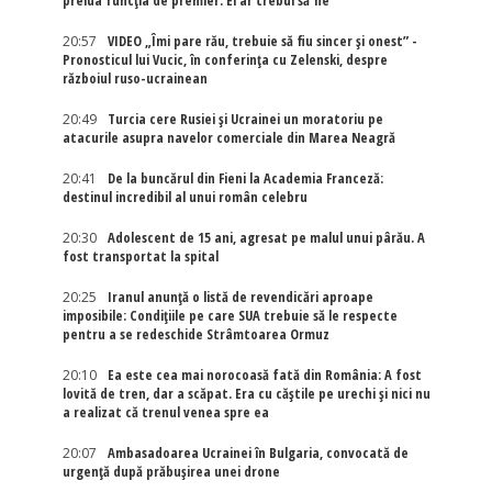
prelua funcția de premier: El ar trebui să fie
20:57
VIDEO „Îmi pare rău, trebuie să fiu sincer și onest” -
Pronosticul lui Vucic, în conferința cu Zelenski, despre
războiul ruso-ucrainean
20:49
Turcia cere Rusiei și Ucrainei un moratoriu pe
atacurile asupra navelor comerciale din Marea Neagră
20:41
De la buncărul din Fieni la Academia Franceză:
destinul incredibil al unui român celebru
20:30
Adolescent de 15 ani, agresat pe malul unui pârău. A
fost transportat la spital
20:25
Iranul anunță o listă de revendicări aproape
imposibile: Condițiile pe care SUA trebuie să le respecte
pentru a se redeschide Strâmtoarea Ormuz
20:10
Ea este cea mai norocoasă fată din România: A fost
lovită de tren, dar a scăpat. Era cu căștile pe urechi și nici nu
a realizat că trenul venea spre ea
20:07
Ambasadoarea Ucrainei în Bulgaria, convocată de
urgență după prăbușirea unei drone