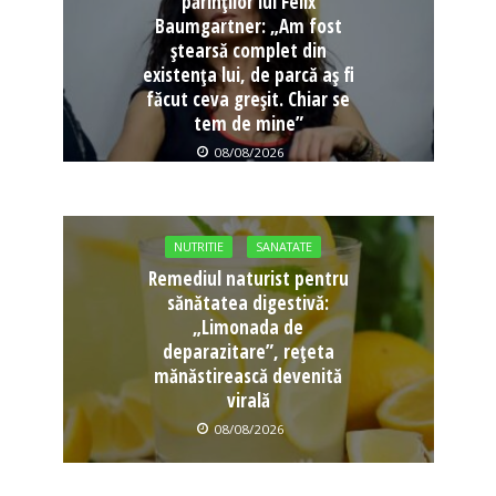
părinților lui Felix
Baumgartner: „Am fost
ștearsă complet din
existența lui, de parcă aș fi
făcut ceva greșit. Chiar se
tem de mine”
08/08/2026
NUTRITIE
SANATATE
Remediul naturist pentru
sănătatea digestivă:
„Limonada de
deparazitare”, rețeta
mănăstirească devenită
virală
08/08/2026