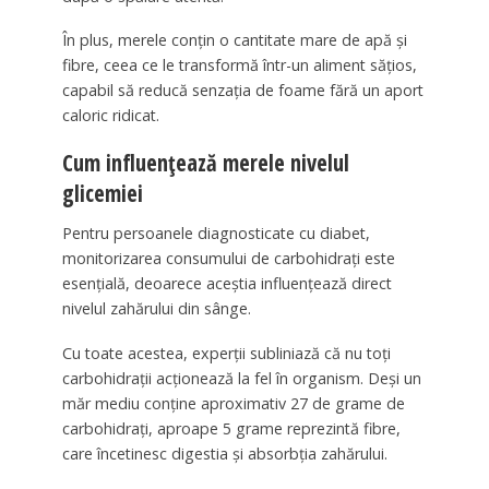
În plus, merele conțin o cantitate mare de apă și
fibre, ceea ce le transformă într-un aliment sățios,
capabil să reducă senzația de foame fără un aport
caloric ridicat.
Cum influențează merele nivelul
glicemiei
Pentru persoanele diagnosticate cu diabet,
monitorizarea consumului de carbohidrați este
esențială, deoarece aceștia influențează direct
nivelul zahărului din sânge.
Cu toate acestea, experții subliniază că nu toți
carbohidrații acționează la fel în organism. Deși un
măr mediu conține aproximativ 27 de grame de
carbohidrați, aproape 5 grame reprezintă fibre,
care încetinesc digestia și absorbția zahărului.