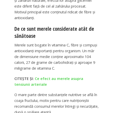
și zaharuri naturale, efectul lor asupra glicemiei
este diferit față de cel al zahărului procesat.
Motivul principal este conținutul ridicat de fibre și
antioxidanți.
De ce sunt merele considerate atât de
sănătoase
Merele sunt bogate în vitamina C, fibre și compuși
antioxidanți importanți pentru organism. Un măr
de dimensiune medie conține aproximativ 104
calorii, 27 de grame de carbohidrați și aproape 9
miligrame de vitamina C.
CITEȘTE ȘI:
Ce efect au merele asupra
tensiunii arteriale
O mare parte dintre substanțele nutritive se află în
coaja fructului, motiv pentru care nutriționiștii
recomandă consumul merelor întregi și necurățate,
după o spălare atentă.