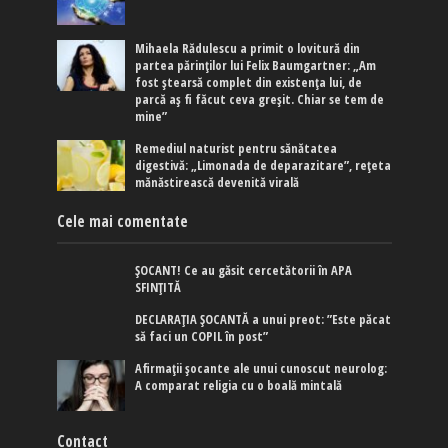
Mihaela Rădulescu a primit o lovitură din
partea părinților lui Felix Baumgartner: „Am
fost ștearsă complet din existența lui, de
parcă aș fi făcut ceva greșit. Chiar se tem de
mine”
Remediul naturist pentru sănătatea
digestivă: „Limonada de deparazitare”, rețeta
mănăstirească devenită virală
Cele mai comentate
ȘOCANT! Ce au găsit cercetătorii în APA
SFINȚITĂ
DECLARAȚIA ȘOCANTĂ a unui preot: ”Este păcat
să faci un COPIL în post”
Afirmaţii şocante ale unui cunoscut neurolog:
A comparat religia cu o boală mintală
Contact