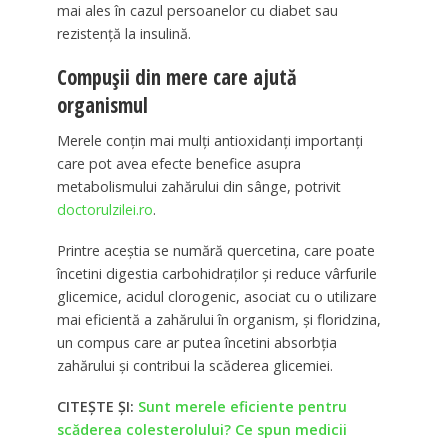
mai ales în cazul persoanelor cu diabet sau
rezistență la insulină.
Compușii din mere care ajută
organismul
Merele conțin mai mulți antioxidanți importanți
care pot avea efecte benefice asupra
metabolismului zahărului din sânge, potrivit
doctorulzilei.ro
.
Printre aceștia se numără quercetina, care poate
încetini digestia carbohidraților și reduce vârfurile
glicemice, acidul clorogenic, asociat cu o utilizare
mai eficientă a zahărului în organism, și floridzina,
un compus care ar putea încetini absorbția
zahărului și contribui la scăderea glicemiei.
CITEȘTE ȘI:
Sunt merele eficiente pentru
scăderea colesterolului? Ce spun medicii