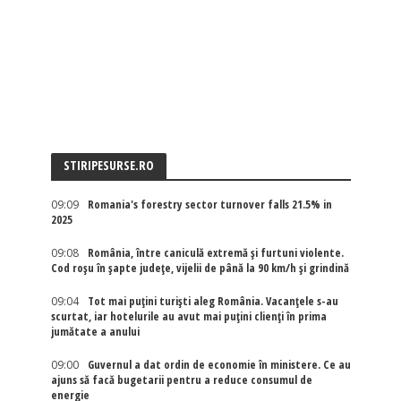
STIRIPESURSE.RO
09:09
Romania's forestry sector turnover falls 21.5% in
2025
09:08
România, între caniculă extremă și furtuni violente.
Cod roșu în șapte județe, vijelii de până la 90 km/h și grindină
09:04
Tot mai puțini turiști aleg România. Vacanțele s-au
scurtat, iar hotelurile au avut mai puțini clienți în prima
jumătate a anului
09:00
Guvernul a dat ordin de economie în ministere. Ce au
ajuns să facă bugetarii pentru a reduce consumul de
energie