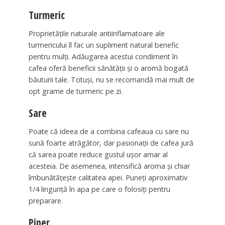
Turmeric
Proprietăţile naturale antiinflamatoare ale
turmericului îl fac un supliment natural benefic
pentru mulţi. Adăugarea acestui condiment în
cafea oferă beneficii sănătăţii şi o aromă bogată
băuturii tale. Totuşi, nu se recomandă mai mult de
opt grame de turmeric pe zi.
Sare
Poate că ideea de a combina cafeaua cu sare nu
sună foarte atrăgător, dar pasionaţii de cafea jură
că sarea poate reduce gustul uşor amar al
acesteia. De asemenea, intensifică aroma şi chiar
îmbunătăţeşte calitatea apei. Puneţi aproximativ
1/4 linguriţă în apa pe care o folosiţi pentru
preparare.
Piper