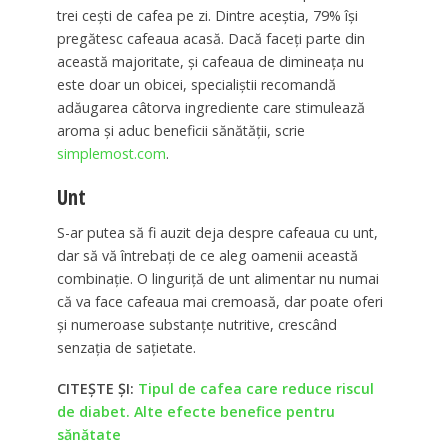
trei ceşti de cafea pe zi. Dintre aceştia, 79% îşi
pregătesc cafeaua acasă. Dacă faceţi parte din
această majoritate, şi cafeaua de dimineaţa nu
este doar un obicei, specialiştii recomandă
adăugarea câtorva ingrediente care stimulează
aroma şi aduc beneficii sănătăţii, scrie
simplemost.com
.
Unt
S-ar putea să fi auzit deja despre cafeaua cu unt,
dar să vă întrebaţi de ce aleg oamenii această
combinaţie. O linguriţă de unt alimentar nu numai
că va face cafeaua mai cremoasă, dar poate oferi
şi numeroase substanţe nutritive, crescând
senzaţia de saţietate.
CITEȘTE ȘI:
Tipul de cafea care reduce riscul
de diabet. Alte efecte benefice pentru
sănătate