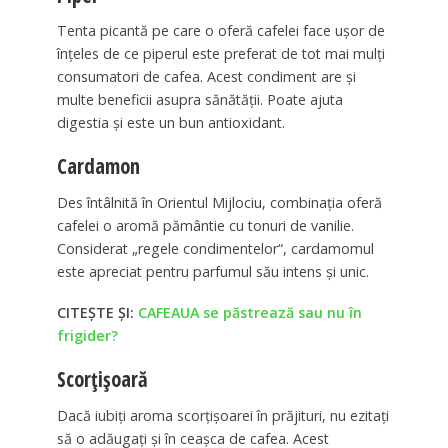
Tenta picantă pe care o oferă cafelei face uşor de
înţeles de ce piperul este preferat de tot mai mulţi
consumatori de cafea. Acest condiment are şi
multe beneficii asupra sănătăţii. Poate ajuta
digestia şi este un bun antioxidant.
Cardamon
Des întâlnită în Orientul Mijlociu, combinaţia oferă
cafelei o aromă pământie cu tonuri de vanilie.
Considerat „regele condimentelor“, cardamomul
este apreciat pentru parfumul său intens şi unic.
CITEȘTE ȘI:
CAFEAUA se păstrează sau nu în
frigider?
Scorţişoară
Dacă iubiţi aroma scorţişoarei în prăjituri, nu ezitaţi
să o adăugaţi şi în ceaşca de cafea. Acest