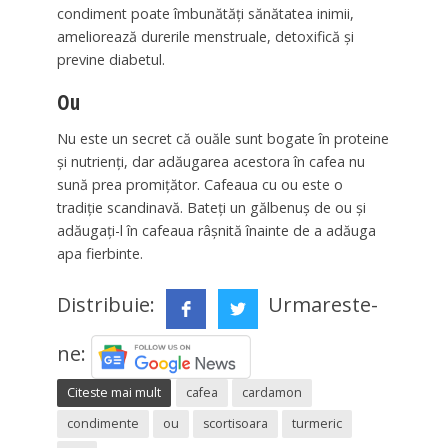
condiment poate îmbunătăţi sănătatea inimii,
ameliorează durerile menstruale, detoxifică şi
previne diabetul.
Ou
Nu este un secret că ouăle sunt bogate în proteine
​​şi nutrienţi, dar adăugarea acestora în cafea nu
sună prea promiţător. Cafeaua cu ou este o
tradiţie scandinavă. Bateţi un gălbenuş de ou şi
adăugaţi-l în cafeaua râşnită înainte de a adăuga
apa fierbinte.
Distribuie:
Urmareste-
ne:
Citeste mai mult
cafea
cardamon
condimente
ou
scortisoara
turmeric