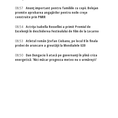
08:57
Anunț important pentru familiile cu copii. Bolojan
promite aprobarea angajărilor pentru noile creșe
construite prin PNRR
08:54
Actriţa Isabella Rossellini a primit Premiul de
Excelenţă în deschiderea Festivalului de Film de la Locarno
08:53
Atletul român Ștefan Ciobanu, pe locul 8 în finala
probei de aruncare a greutății la Mondialele U20
08:50
Dan Dungaciu îi atacă pe guvernanți în plină criza
energetică: 'Nici măcar prognoza meteo nu o urmărești'