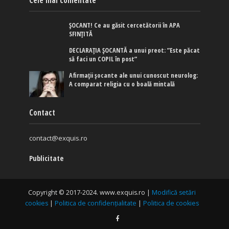
Cele mai comentate
ȘOCANT! Ce au găsit cercetătorii în APA
SFINȚITĂ
DECLARAȚIA ȘOCANTĂ a unui preot: ”Este păcat
să faci un COPIL în post”
Afirmaţii şocante ale unui cunoscut neurolog:
A comparat religia cu o boală mintală
Contact
contact@exquis.ro
Publicitate
Copyright © 2017-2024. www.exquis.ro |
Modifică setări
cookies
|
Politica de confidențialitate
|
Politica de cookies