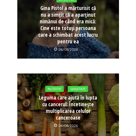
Gina Pistol a mărturisit că
nu a simțit că a aparținut
nimănui de când era mică:
Cine este totuși persoana
care a schimbat acest lucru
pentru ea
06/08/2026
NUTRITIE
SANATATE
Leguma care ajută în lupta
cu cancerul: Încetinește
multiplicarea celulor
canceroase
06/08/2026