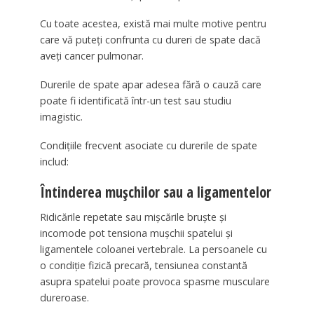
Cu toate acestea, există mai multe motive pentru
care vă puteți confrunta cu dureri de spate dacă
aveți cancer pulmonar.
Durerile de spate apar adesea fără o cauză care
poate fi identificată într-un test sau studiu
imagistic.
Condițiile frecvent asociate cu durerile de spate
includ:
Întinderea mușchilor sau a ligamentelor
Ridicările repetate sau mișcările bruște și
incomode pot tensiona mușchii spatelui și
ligamentele coloanei vertebrale. La persoanele cu
o condiție fizică precară, tensiunea constantă
asupra spatelui poate provoca spasme musculare
dureroase.