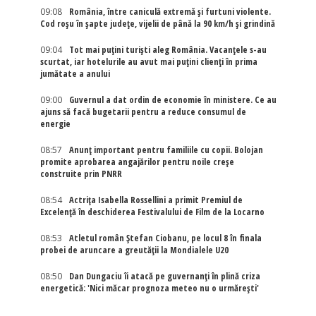
09:08
România, între caniculă extremă și furtuni violente.
Cod roșu în șapte județe, vijelii de până la 90 km/h și grindină
09:04
Tot mai puțini turiști aleg România. Vacanțele s-au
scurtat, iar hotelurile au avut mai puțini clienți în prima
jumătate a anului
09:00
Guvernul a dat ordin de economie în ministere. Ce au
ajuns să facă bugetarii pentru a reduce consumul de
energie
08:57
Anunț important pentru familiile cu copii. Bolojan
promite aprobarea angajărilor pentru noile creșe
construite prin PNRR
08:54
Actriţa Isabella Rossellini a primit Premiul de
Excelenţă în deschiderea Festivalului de Film de la Locarno
08:53
Atletul român Ștefan Ciobanu, pe locul 8 în finala
probei de aruncare a greutății la Mondialele U20
08:50
Dan Dungaciu îi atacă pe guvernanți în plină criza
energetică: 'Nici măcar prognoza meteo nu o urmărești'