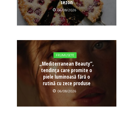
sezon
06/08/2026
FRUMUSETE
„Mediterranean Beauty”,
tendința care promite o
piele luminoasă fără o
rutină cu zece produse
06/08/2026