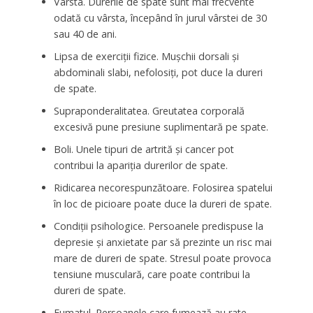
Vârsta. Durerile de spate sunt mai frecvente
odată cu vârsta, începând în jurul vârstei de 30
sau 40 de ani.
Lipsa de exerciții fizice. Mușchii dorsali și
abdominali slabi, nefolosiți, pot duce la dureri
de spate.
Supraponderalitatea. Greutatea corporală
excesivă pune presiune suplimentară pe spate.
Boli. Unele tipuri de artrită și cancer pot
contribui la apariția durerilor de spate.
Ridicarea necorespunzătoare. Folosirea spatelui
în loc de picioare poate duce la dureri de spate.
Condiții psihologice. Persoanele predispuse la
depresie și anxietate par să prezinte un risc mai
mare de dureri de spate. Stresul poate provoca
tensiune musculară, care poate contribui la
dureri de spate.
Fumatul. Persoanele care fumează au rate