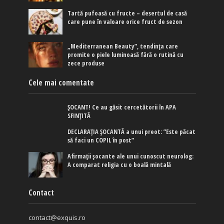
Tartă pufoasă cu fructe – desertul de casă
care pune în valoare orice fruct de sezon
„Mediterranean Beauty”, tendința care
promite o piele luminoasă fără o rutină cu
zece produse
Cele mai comentate
ȘOCANT! Ce au găsit cercetătorii în APA
SFINȚITĂ
DECLARAȚIA ȘOCANTĂ a unui preot: ”Este păcat
să faci un COPIL în post”
Afirmaţii şocante ale unui cunoscut neurolog:
A comparat religia cu o boală mintală
Contact
contact@exquis.ro