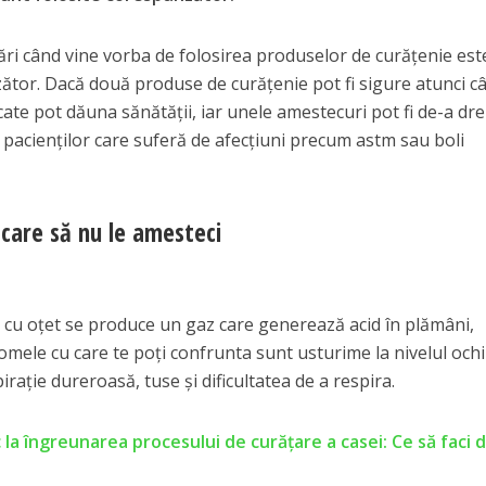
rări când vine vorba de folosirea produselor de curățenie este
or. Dacă două produse de curățenie pot fi sigure atunci c
ate pot dăuna sănătății, iar unele amestecuri pot fi de-a dre
 pacienților care suferă de afecțiuni precum astm sau boli
care să nu le amesteci
r cu oțet se produce un gaz care generează acid în plămâni,
omele cu care te poți confrunta sunt usturime la nivelul ochi
irație dureroasă, tuse și dificultatea de a respira.
 la îngreunarea procesului de curățare a casei: Ce să faci d