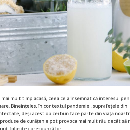
t mai mult timp acasă, ceea ce a însemnat că interesul pen
are. Bineînțeles, în contextul pandemiei, suprafețele din
nfectate, deși acest obicei bun face parte din viața noast
e produse de curățenie pot provoca mai mult rău decât să 
sunt folosite corespunzător.