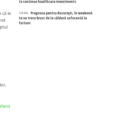
to continue healthcare investments
14:44
Prognoza pentru București, în weekend.
 că le
Se va trece brusc de la căldură sufocantă la
ând
furtuni
ptul
lor,
iferit