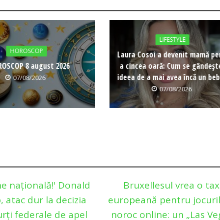
LIFESTYLE
HOROSCOP
Laura Cosoi a devenit mamă pe
OSCOP 8 august 2026
a cincea oară: Cum se gândeșt
ideea de a mai avea încă un beb
07/08/2026
07/08/2026
ne națională!' Donald
Bruxellesul vrea o ta
 atac dur la decizia
europeană pentru jocuri
urți federale de apel
noroc online: un „Las Ve