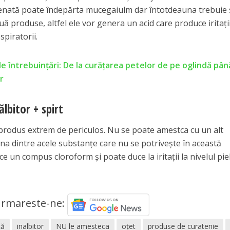
genată poate îndepărta mucegaiulm dar întotdeauna trebuie 
ă produse, altfel ele vor genera un acid care produce iritații
espiratorii.
ele întrebuințări: De la curățarea petelor de pe oglindă pân
r
lbitor + spirt
n produs extrem de periculos. Nu se poate amestca cu un alt
 una dintre acele substanțe care nu se potrivește în această
 un compus cloroform și poate duce la iritații la nivelul pieli
rmareste-ne:
tă
inalbitor
NU le amesteca
oţet
produse de curatenie