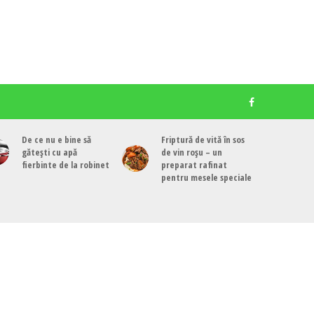
De ce nu e bine să
Friptură de vită în sos
gătești cu apă
de vin roșu – un
fierbinte de la robinet
preparat rafinat
pentru mesele speciale