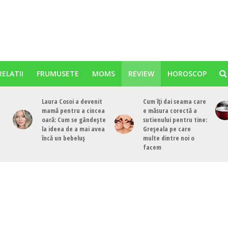
RELATII
FRUMUSETE
MOMS
REVIEW
HOROSCOP
Laura Cosoi a devenit
Cum îți dai seama care
mamă pentru a cincea
e măsura corectă a
oară: Cum se gândește
sutienului pentru tine:
la ideea de a mai avea
Greșeala pe care
încă un bebeluș
multe dintre noi o
facem