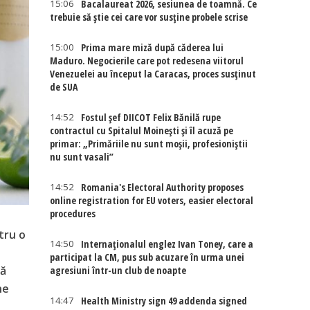
15:06
Bacalaureat 2026, sesiunea de toamnă. Ce
trebuie să știe cei care vor susține probele scrise
15:00
Prima mare miză după căderea lui
Maduro. Negocierile care pot redesena viitorul
Venezuelei au început la Caracas, proces susținut
de SUA
14:52
Fostul șef DIICOT Felix Bănilă rupe
contractul cu Spitalul Moinești și îl acuză pe
primar: „Primăriile nu sunt moșii, profesioniștii
nu sunt vasali”
14:52
Romania's Electoral Authority proposes
online registration for EU voters, easier electoral
procedures
tru o
14:50
Internaţionalul englez Ivan Toney, care a
participat la CM, pus sub acuzare în urma unei
ră
agresiuni într-un club de noapte
ne
14:47
Health Ministry sign 49 addenda signed