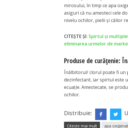
mirosului, în timp ce apa oxi
asiguri că nu amesteci cele dou
nivelu ochilor, pielii și căilor r
CITEȘTE ȘI:
Spirtul și multipl
eliminarea urmelor de marke
Produse de curățenie: Înă
Înălbitorul/ clorul poate fi u
dezinfectant, iar spirtul este
ecuație. Amestecate, se produce
ochilor.
Distribuie:
U
Citeste mai mult
apa oxigena