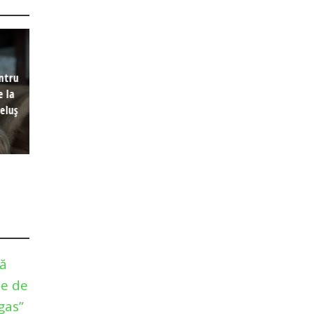
ntru
e la
eluș
xă
le de
gas”