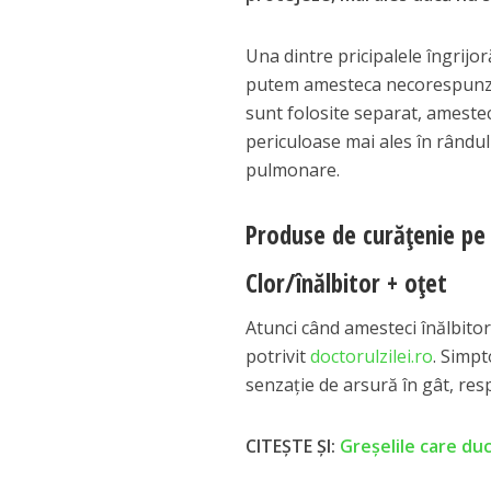
Una dintre pricipalele îngrijo
putem amesteca necorespunzăt
sunt folosite separat, amestec
periculoase mai ales în rândul
pulmonare.
Produse de curățenie pe 
Clor/înălbitor + oțet
Atunci când amesteci înălbito
potrivit
doctorulzilei.ro
. Simpt
senzație de arsură în gât, resp
CITEȘTE ȘI:
Greșelile care duc