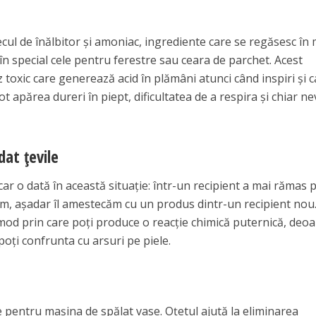
cul de înălbitor și amoniac, ingrediente care se regăsesc în
în special cele pentru ferestre sau ceara de parchet. Acest
toxic care generează acid în plămâni atunci când inspiri și 
t apărea dureri în piept, dificultatea de a respira și chiar ne
at țevile
car o dată în această situație: într-un recipient a mai rămas 
m, așadar îl amestecăm cu un produs dintr-un recipient nou
mod prin care poți produce o reacție chimică puternică, deo
poți confrunta cu arsuri pe piele.
 pentru mașina de spălat vase. Oțetul ajută la eliminarea