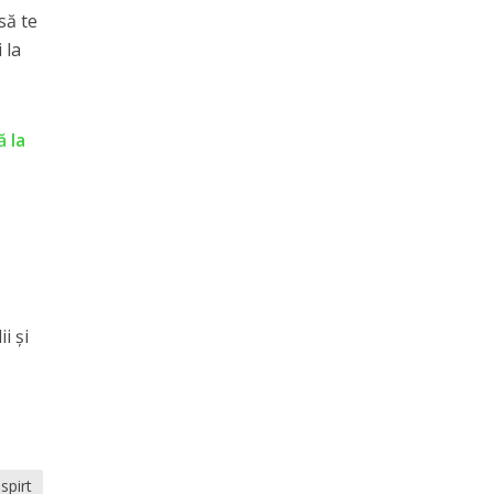
să te
 la
ă la
i și
spirt