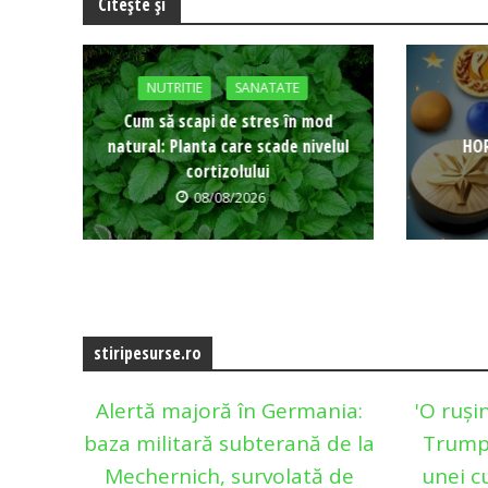
Citește și
NUTRITIE
SANATATE
Cum să scapi de stres în mod
natural: Planta care scade nivelul
HOR
cortizolului
08/08/2026
stiripesurse.ro
Alertă majoră în Germania:
'O ruși
baza militară subterană de la
Trump,
Mechernich, survolată de
unei c