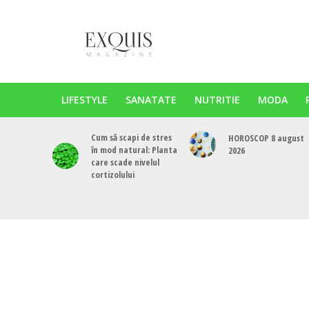
LIFESTYLE
SANATATE
NUTRITIE
MODA
Cum să scapi de stres
HOROSCOP 8 august
în mod natural: Planta
2026
care scade nivelul
cortizolului