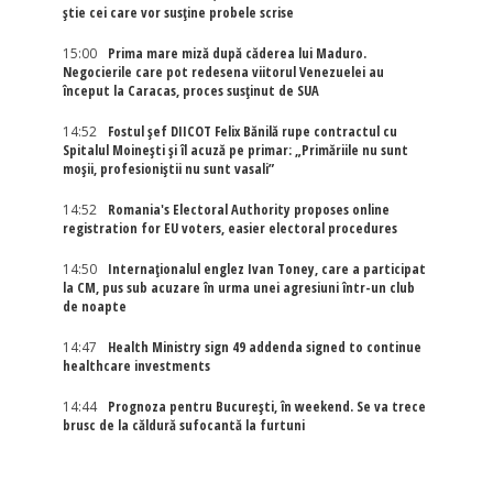
știe cei care vor susține probele scrise
15:00
Prima mare miză după căderea lui Maduro.
Negocierile care pot redesena viitorul Venezuelei au
început la Caracas, proces susținut de SUA
14:52
Fostul șef DIICOT Felix Bănilă rupe contractul cu
Spitalul Moinești și îl acuză pe primar: „Primăriile nu sunt
moșii, profesioniștii nu sunt vasali”
14:52
Romania's Electoral Authority proposes online
registration for EU voters, easier electoral procedures
14:50
Internaţionalul englez Ivan Toney, care a participat
la CM, pus sub acuzare în urma unei agresiuni într-un club
de noapte
14:47
Health Ministry sign 49 addenda signed to continue
healthcare investments
14:44
Prognoza pentru București, în weekend. Se va trece
brusc de la căldură sufocantă la furtuni