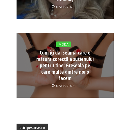
07/08/2026
MODA
Cum îți dai seama care e
măsura corectă a sutienului
pentru tine: Greșeala pe
care multe dintre noi o
facem
07/08/2026
stiripesurse.ro