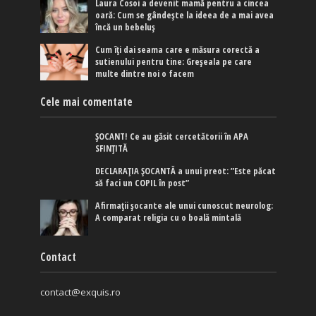
Laura Cosoi a devenit mamă pentru a cincea
oară: Cum se gândește la ideea de a mai avea
încă un bebeluș
Cum îți dai seama care e măsura corectă a
sutienului pentru tine: Greșeala pe care
multe dintre noi o facem
Cele mai comentate
ȘOCANT! Ce au găsit cercetătorii în APA
SFINȚITĂ
DECLARAȚIA ȘOCANTĂ a unui preot: ”Este păcat
să faci un COPIL în post”
Afirmaţii şocante ale unui cunoscut neurolog:
A comparat religia cu o boală mintală
Contact
contact@exquis.ro