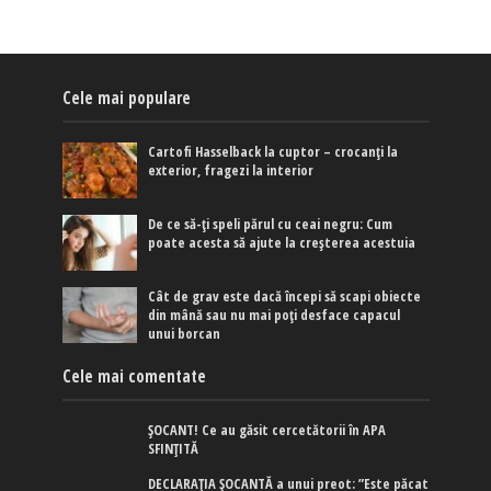
Cele mai populare
Cartofi Hasselback la cuptor – crocanți la
exterior, fragezi la interior
De ce să-ți speli părul cu ceai negru: Cum
poate acesta să ajute la creșterea acestuia
Cât de grav este dacă începi să scapi obiecte
din mână sau nu mai poți desface capacul
unui borcan
Cele mai comentate
ȘOCANT! Ce au găsit cercetătorii în APA
SFINȚITĂ
DECLARAȚIA ȘOCANTĂ a unui preot: ”Este păcat