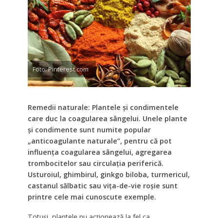
Foto: Pinterest.com
Remedii naturale: Plantele și condimentele
care duc la coagularea sângelui. Unele plante
și condimente sunt numite popular
„anticoagulante naturale”, pentru că pot
influența coagularea sângelui, agregarea
trombocitelor sau circulația periferică.
Usturoiul, ghimbirul, ginkgo biloba, turmericul,
castanul sălbatic sau vița-de-vie roșie sunt
printre cele mai cunoscute exemple.
Totuși, plantele nu acționează la fel ca