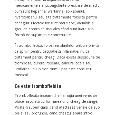
medicamentele anticoagulante prescrise de medic,
cum sunt heparina, warfarina, apixabanul,
rivaroxabanul sau alte tratamente folosite pentru
cheaguri. Efectele lor sunt mai slabe, variabile și
greu de controlat, mai ales când sunt luate sub
formă de suplimente concentrate.
În tromboflebită, folosirea plantelor trebuie privită
ca sprijin pentru circulație și inflamație, nu ca
tratament pentru cheag. Dacă există suspiciune de
tromboză, durere, roșeață, căldură locală sau
umflarea unui picior, primul pas este consultul
medical.
Ce este tromboflebita
Tromboflebita înseamnă inflamația unei vene, de
obicei asociată cu formarea unui cheag de sânge.
Poate fi superficială, când afectează venele de sub
piele, sau profundă, când cheagul apare într-o