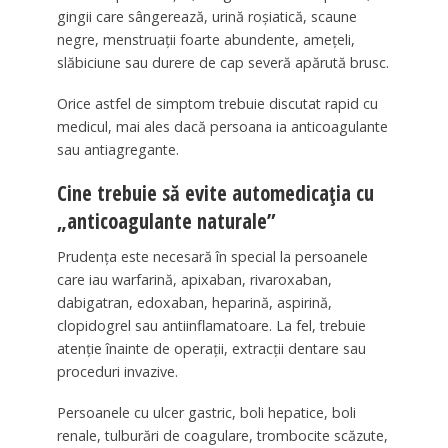
gingii care sângerează, urină roșiatică, scaune
negre, menstruații foarte abundente, amețeli,
slăbiciune sau durere de cap severă apărută brusc.
Orice astfel de simptom trebuie discutat rapid cu
medicul, mai ales dacă persoana ia anticoagulante
sau antiagregante.
Cine trebuie să evite automedicația cu
„anticoagulante naturale”
Prudența este necesară în special la persoanele
care iau warfarină, apixaban, rivaroxaban,
dabigatran, edoxaban, heparină, aspirină,
clopidogrel sau antiinflamatoare. La fel, trebuie
atenție înainte de operații, extracții dentare sau
proceduri invazive.
Persoanele cu ulcer gastric, boli hepatice, boli
renale, tulburări de coagulare, trombocite scăzute,