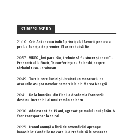
STIRIPESURSE.RO
21:10
Crin Antonescu indică principalul favorit pentru a
prelua funcția de premier: El ar trebui să fie
20:57
VIDEO „Îmi pare rău, trebuie să fiu sincer și onest” -
Pronosticul lui Vucic, în conferința cu Zelenski, despre
războiul ruso-ucrainean
20:49
Turcia cere Rusiei și Ucrainei un moratoriu pe
atacurile asupra navelor comerciale din Marea Neagră
20:41
De la buncărul din Fieni la Academia Franceză:
destinul incredibil al unui român celebru
20:30
Adolescent de 15 ani, agresat pe malul unui pârău. A
fost transportat la spital
20:25
Iranul anunță o listă de revendicări aproape
imposibile: Condițiile pe care SUA trebuie să le respecte