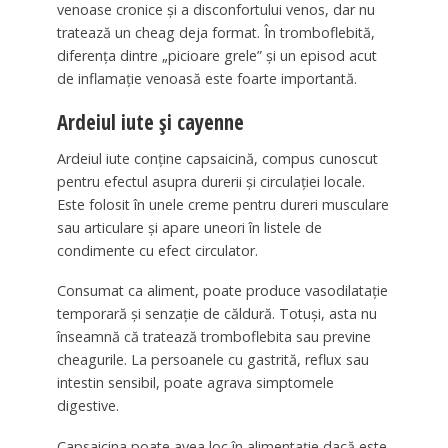
venoase cronice și a disconfortului venos, dar nu
tratează un cheag deja format. În tromboflebită,
diferența dintre „picioare grele” și un episod acut
de inflamație venoasă este foarte importantă.
Ardeiul iute și cayenne
Ardeiul iute conține capsaicină, compus cunoscut
pentru efectul asupra durerii și circulației locale.
Este folosit în unele creme pentru dureri musculare
sau articulare și apare uneori în listele de
condimente cu efect circulator.
Consumat ca aliment, poate produce vasodilatație
temporară și senzație de căldură. Totuși, asta nu
înseamnă că tratează tromboflebita sau previne
cheagurile. La persoanele cu gastrită, reflux sau
intestin sensibil, poate agrava simptomele
digestive.
Capsaicina poate avea loc în alimentație dacă este