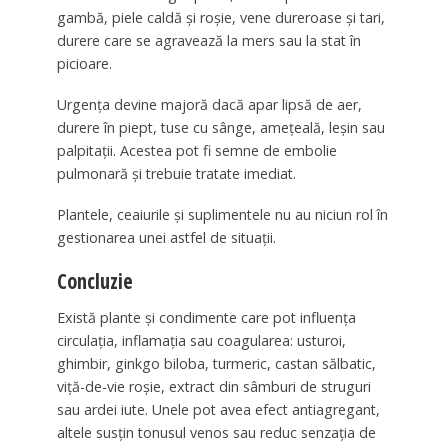
gambă, piele caldă și roșie, vene dureroase și tari,
durere care se agravează la mers sau la stat în
picioare.
Urgența devine majoră dacă apar lipsă de aer,
durere în piept, tuse cu sânge, amețeală, leșin sau
palpitații. Acestea pot fi semne de embolie
pulmonară și trebuie tratate imediat.
Plantele, ceaiurile și suplimentele nu au niciun rol în
gestionarea unei astfel de situații.
Concluzie
Există plante și condimente care pot influența
circulația, inflamația sau coagularea: usturoi,
ghimbir, ginkgo biloba, turmeric, castan sălbatic,
viță-de-vie roșie, extract din sâmburi de struguri
sau ardei iute. Unele pot avea efect antiagregant,
altele susțin tonusul venos sau reduc senzația de