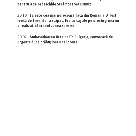
pentru a se redeschide Strâmtoarea Ormuz
20:10
Ea este cea mai norocoasă fată din România: A fost
lovită de tren, dar a scăpat. Era cu căștile pe urechi și nici nu
a realizat că trenul venea spre ea
20:07
Ambasadoarea Ucrainei în Bulgaria, convocată de
urgență după prăbușirea unei drone