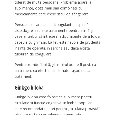
tolerat de multe persoane. Problema apare la
suplimente, doze mari sau combinații cu
medicamente care cresc riscul de sângerare.
Persoanele care iau anticoagulante, aspirină,
clopidogrel sau alte tratamente pentru inimă și
vase ar trebui să întrebe medicul înainte de a folosi
capsule cu ghimbir. La fel, este nevoie de prudență
înainte de operații, în sarcină sau dacă există
tulburări de coagulare.
Pentru tromboflebită, ghimbirul poate fi privit ca
un aliment cu efect antiinflamator ușor, nu ca
tratament.
Ginkgo biloba
Ginkgo biloba este folosit ca supliment pentru
circulație și funcție cognitivă. În limbaj popular,
este recomandat uneori pentru „circulația proastă”,
picioare reci sau probleme de memorie.