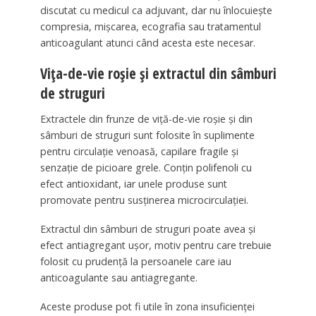
discutat cu medicul ca adjuvant, dar nu înlocuiește
compresia, mișcarea, ecografia sau tratamentul
anticoagulant atunci când acesta este necesar.
Vița-de-vie roșie și extractul din sâmburi
de struguri
Extractele din frunze de viță-de-vie roșie și din
sâmburi de struguri sunt folosite în suplimente
pentru circulație venoasă, capilare fragile și
senzație de picioare grele. Conțin polifenoli cu
efect antioxidant, iar unele produse sunt
promovate pentru susținerea microcirculației.
Extractul din sâmburi de struguri poate avea și
efect antiagregant ușor, motiv pentru care trebuie
folosit cu prudență la persoanele care iau
anticoagulante sau antiagregante.
Aceste produse pot fi utile în zona insuficienței