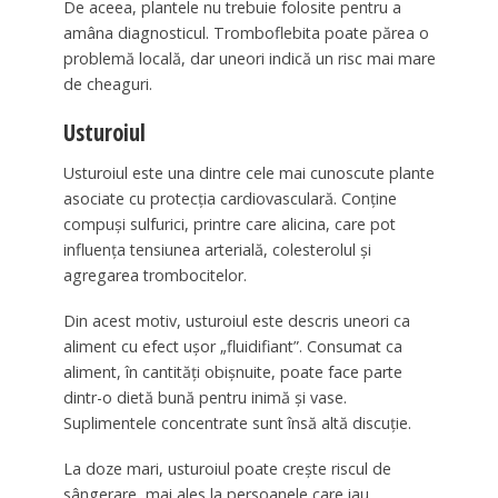
De aceea, plantele nu trebuie folosite pentru a
amâna diagnosticul. Tromboflebita poate părea o
problemă locală, dar uneori indică un risc mai mare
de cheaguri.
Usturoiul
Usturoiul este una dintre cele mai cunoscute plante
asociate cu protecția cardiovasculară. Conține
compuși sulfurici, printre care alicina, care pot
influența tensiunea arterială, colesterolul și
agregarea trombocitelor.
Din acest motiv, usturoiul este descris uneori ca
aliment cu efect ușor „fluidifiant”. Consumat ca
aliment, în cantități obișnuite, poate face parte
dintr-o dietă bună pentru inimă și vase.
Suplimentele concentrate sunt însă altă discuție.
La doze mari, usturoiul poate crește riscul de
sângerare, mai ales la persoanele care iau