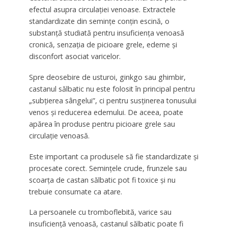
efectul asupra circulației venoase. Extractele
standardizate din semințe conțin escină, o
substanță studiată pentru insuficiența venoasă
cronică, senzația de picioare grele, edeme și
disconfort asociat varicelor.
Spre deosebire de usturoi, ginkgo sau ghimbir,
castanul sălbatic nu este folosit în principal pentru
„subțierea sângelui”, ci pentru susținerea tonusului
venos și reducerea edemului. De aceea, poate
apărea în produse pentru picioare grele sau
circulație venoasă.
Este important ca produsele să fie standardizate și
procesate corect. Semințele crude, frunzele sau
scoarța de castan sălbatic pot fi toxice și nu
trebuie consumate ca atare.
La persoanele cu tromboflebită, varice sau
insuficiență venoasă, castanul sălbatic poate fi