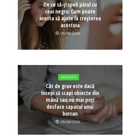
De ce să-ți speli părul cu
ceai negru: Cum poate
acesta să ajute la creșterea
acestuia
09/08/2026
SANATATE
Cât de grav este dacă
începi să scapi obiecte din
mână sau nu mai poți
desface capacul unui
borcan
09/08/2026