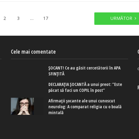
2
3
…
17
URMĂTOR
Cele mai comentate
ȘOCANT! Ce au găsit cercetătorii în APA
SFINȚITĂ
DECLARAȚIA ȘOCANTĂ a unui preot: ”Este
păcat să faci un COPIL în post”
Afirmaţii şocante ale unui cunoscut
neurolog: A comparat religia cu o boală
mintală