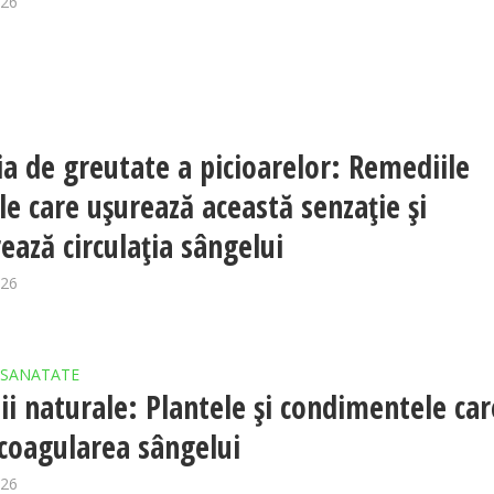
026
ia de greutate a picioarelor: Remediile
le care ușurează această senzație și
rează circulația sângelui
026
SANATATE
i naturale: Plantele și condimentele car
 coagularea sângelui
026