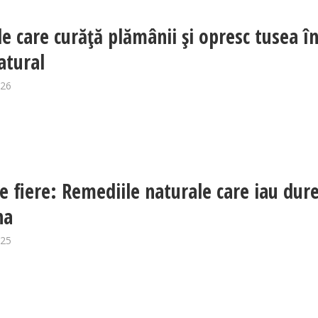
le care curăță plămânii și opresc tusea î
atural
026
de fiere: Remediile naturale care iau dur
na
025