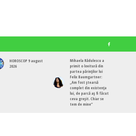
Mihaela Rădulescu a
HOROSCOP 9 august
primit o lovitură din
2026
partea părinților lui
Felix Baumgartner:
„Am fost ștearsă
complet din existența
lui, de parcă aș fi făcut
ceva greșit. Chiar se
tem de mine”