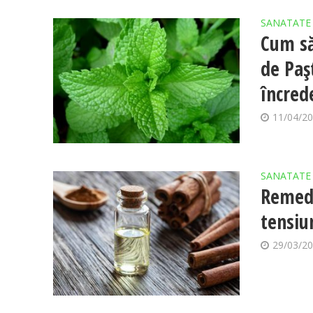
SANATATE
Cum să
de Paș
încred
11/04/2
SANATATE
Remedi
tensiu
29/03/2