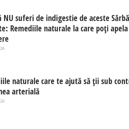
 NU suferi de indigestie de aceste Sărbă
te: Remediile naturale la care poți apela
ere
026
ile naturale care te ajută să ții sub cont
nea arterială
026