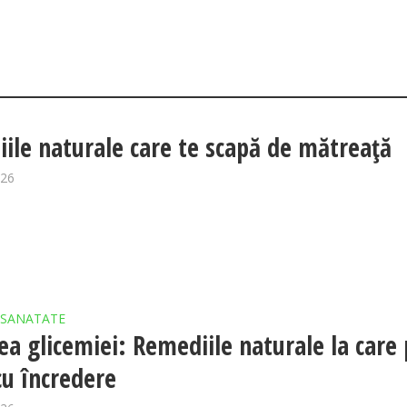
ile naturale care te scapă de mătreață
026
SANATATE
ea glicemiei: Remediile naturale la care 
cu încredere