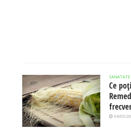
SANATATE
Ce poți
Remedi
frecve
04/05/2