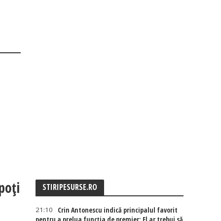
poți
STIRIPESURSE.RO
21:10
Crin Antonescu indică principalul favorit
pentru a prelua funcția de premier: El ar trebui să