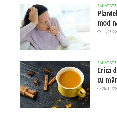
SANATATE
Plante
mod n
11/03/2
SANATATE
Criza 
cu mâ
26/12/2