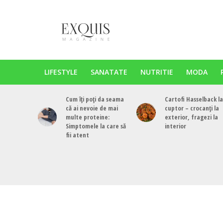
LIFESTYLE
SANATATE
NUTRITIE
MODA
Cum îți poți da seama
Cartofi Hasselback la
că ai nevoie de mai
cuptor – crocanți la
multe proteine:
exterior, fragezi la
Simptomele la care să
interior
fii atent