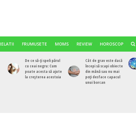
RELATII
FRUMUSETE
MOMS
REVIEW
HOROSCOP
De ce să-ți speli părul
Cât de grav este dacă
cu ceai negru: Cum
începi să scapi obiecte
poate acesta să ajute
din mână sau nu mai
la creșterea acestuia
poți desface capacul
unui borcan