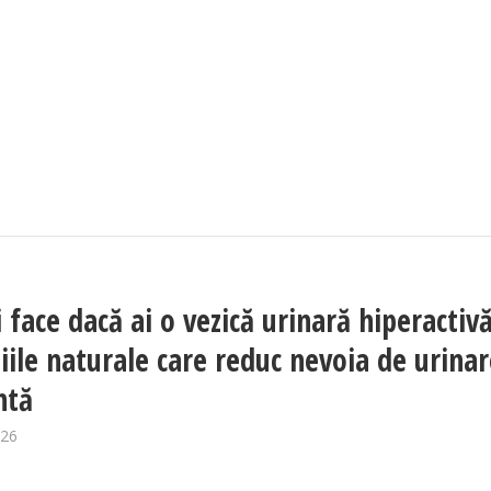
 face dacă ai o vezică urinară hiperactiv
ile naturale care reduc nevoia de urinar
ntă
026