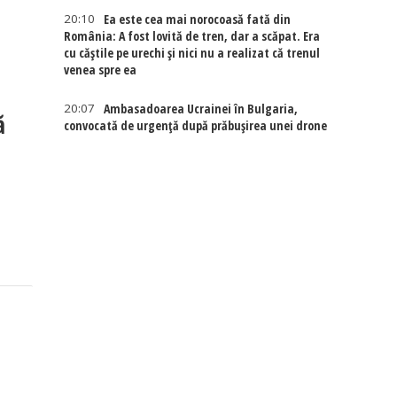
20:10
Ea este cea mai norocoasă fată din
România: A fost lovită de tren, dar a scăpat. Era
cu căștile pe urechi și nici nu a realizat că trenul
venea spre ea
20:07
Ambasadoarea Ucrainei în Bulgaria,
ă
convocată de urgență după prăbușirea unei drone