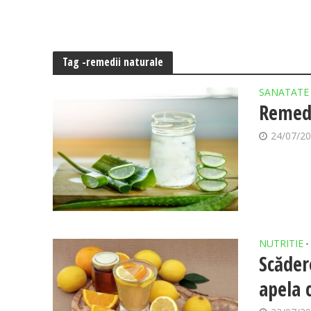
Tag -remedii naturale
SANATATE
Remedi
24/07/2
NUTRITIE
•
Scăder
apela 