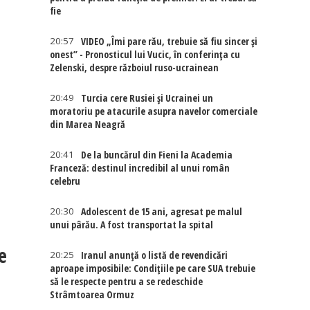
fie
20:57
VIDEO „Îmi pare rău, trebuie să fiu sincer și
onest” - Pronosticul lui Vucic, în conferința cu
Zelenski, despre războiul ruso-ucrainean
20:49
Turcia cere Rusiei și Ucrainei un
moratoriu pe atacurile asupra navelor comerciale
din Marea Neagră
20:41
De la buncărul din Fieni la Academia
Franceză: destinul incredibil al unui român
celebru
20:30
Adolescent de 15 ani, agresat pe malul
unui pârău. A fost transportat la spital
e
20:25
Iranul anunță o listă de revendicări
aproape imposibile: Condițiile pe care SUA trebuie
să le respecte pentru a se redeschide
Strâmtoarea Ormuz