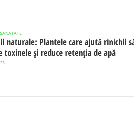
SANATATE
i naturale: Plantele care ajută rinichii s
e toxinele și reduce retenția de apă
026