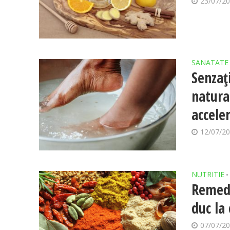
23/07/2
SANATATE
Senzaț
natura
accele
12/07/2
NUTRITIE
•
Remedi
duc la
07/07/2