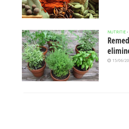
NUTRITIE
•
Remedi
elimin
15/06/2