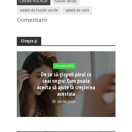
Citeste mai mult
fasole verde
salată de fasole verde
salată de vară
Comentarii:
Citește și
FRUMUSETE
De ce să-ți speli părul cu
ceai negru: Cum poate
acesta să ajute la creșterea
acestuia
09/08/2026