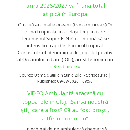
Iarna 2026/2027 va fi una total
atipică în Europa
O nouă anomalie oceanică se conturează în
zona tropicală, în același timp în care
fenomenul Super El Niño continuă să se
intensifice rapid în Pacificul tropical.
Cunoscut sub denumirea de „dipolul pozitiv
al Oceanului Indian” (IOD), acest fenomen în
...
Read more »
Source:
Ultimele știri din Știrile Zilei - Stiripesurse
|
Published:
09/08/2026 - 08:50
VIDEO Ambulanță atacată cu
topoarele în Cluj: „Șansa noastră
știți care a fost? Că au fost proști,
altfel ne omorau”
Un echipaj de pe ambulanță chemat să