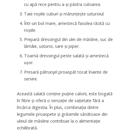
cu apă rece pentru a-și păstra culoarea.
Taie roșiile cuburi și mărunțește usturoiul.
Într-un bol mare, amestecă fasolea răcită cu
roșiile.
Prepară dressingul din ulei de măsline, suc de
lămâie, usturoi, sare și piper.
Toarnă dressingul peste salată și amestecă
ușor.
Presară pătrunjel proaspăt tocat înainte de
servire.
Această salată conține puține calorii, este bogată
în fibre și oferă o senzație de sațietate fără a
încărca digestia. În plus, combinația dintre
legumele proaspete și grăsimile sănătoase din
uleiul de măsline contribuie la o alimentație
echilibrată.