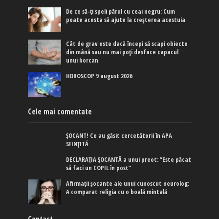
De ce să-ți speli părul cu ceai negru: Cum
poate acesta să ajute la creșterea acestuia
Cât de grav este dacă începi să scapi obiecte
din mână sau nu mai poți desface capacul
unui borcan
HOROSCOP 9 august 2026
Cele mai comentate
ȘOCANT! Ce au găsit cercetătorii în APA
SFINȚITĂ
DECLARAȚIA ȘOCANTĂ a unui preot: ”Este păcat
să faci un COPIL în post”
Afirmaţii şocante ale unui cunoscut neurolog:
A comparat religia cu o boală mintală