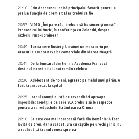
21:10
Crin Antonescu indică principalul favorit pentru a
prelua funcția de premier: El ar trebui să fie
20:57
VIDEO „Îmi pare rău, trebuie să fiu sincer și onest” -
Pronosticul lui Vucic, în conferința cu Zelenski, despre
războiul ruso-ucrainean
20:49
Turcia cere Rusiei și Ucrainei un moratoriu pe
atacurile asupra navelor comerciale din Marea Neagră
20:41
De la buncărul din Fieni la Academia Franceză:
destinul incredibil al unui român celebru
20:30
Adolescent de 15 ani, agresat pe malul unui pârău. A
fost transportat la spital
20:25
Iranul anunță o listă de revendicări aproape
imposibile: Condițiile pe care SUA trebuie să le respecte
pentru a se redeschide Strâmtoarea Ormuz
20:10
Ea este cea mai norocoasă fată din România: A fost
lovită de tren, dar a scăpat. Era cu căștile pe urechi și nici nu
a realizat că trenul venea spre ea