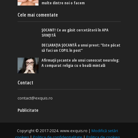
multe dintre noi o facem
Cele mai comentate
ȘOCANT! Ce au găsit cercetătorii în APA
SFINȚITĂ
DECLARAȚIA ȘOCANTĂ a unui preot: ”Este păcat
să faci un COPIL în post”
Afirmaţii şocante ale unui cunoscut neurolog:
A comparat religia cu o boală mintală
Contact
contact@exquis.ro
Publicitate
Copyright © 2017-2024. www.exquis.ro |
Modifică setări
cookies
|
Politica de confidențialitate
|
Politica de cookies