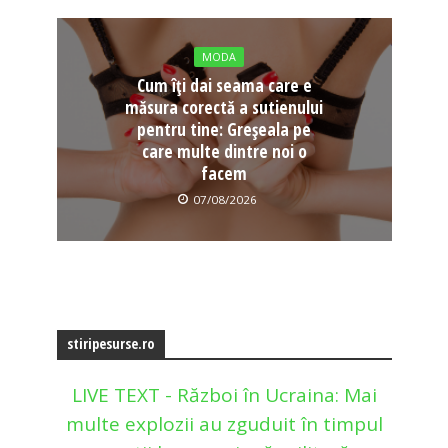
MODA
Cum îți dai seama care e
măsura corectă a sutienului
pentru tine: Greșeala pe
care multe dintre noi o
facem
07/08/2026
stiripesurse.ro
LIVE TEXT - Război în Ucraina: Mai
multe explozii au zguduit în timpul