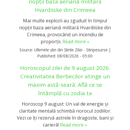
nopții baza aeriană militară
Hvardiiske din Crimeea
Mai multe explozii au zguduit în timpul
nopții baza aeriană militară Hvardiiske din
Crimeea, provocând un incendiu de
proporții.
Read more »
Source:
Ultimele știri din Știrile Zilei - Stiripesurse
|
Published:
08/08/2026 - 05:00
Horoscopul zilei de 9 august 2026.
Creativitatea Berbecilor atinge un
maxim astă-seară. Află ce se
întâmplă cu zodia ta
Horoscop 9 august: Un val de energie și
claritate mentală schimbă norocul zodiilor.
Vezi ce îți rezervă astrele în dragoste, bani și
carieră!
Read more »