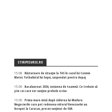
STIRIPESURSE.RO
15:08
Răsturnare de situație la TAS în cazul lui Cosmin
Matei: fotbalistul lui Sepsi, suspendat pentru dopaj
15:06
Bacalaureat 2026, sesiunea de toamnă. Ce trebuie să
știe cei care vor susține probele scrise
15:00
Prima mare miză după căderea lui Maduro.
Negocierile care pot redesena viitorul Venezuelei au
început la Caracas, proces susținut de SUA