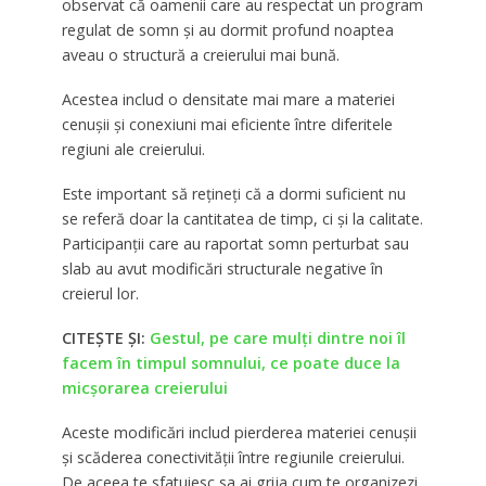
observat că oamenii care au respectat un program
regulat de somn și au dormit profund noaptea
aveau o structură a creierului mai bună.
Acestea includ o densitate mai mare a materiei
cenușii și conexiuni mai eficiente între diferitele
regiuni ale creierului.
Este important să rețineți că a dormi suficient nu
se referă doar la cantitatea de timp, ci și la calitate.
Participanții care au raportat somn perturbat sau
slab au avut modificări structurale negative în
creierul lor.
CITEȘTE ȘI:
Gestul, pe care mulți dintre noi îl
facem în timpul somnului, ce poate duce la
micșorarea creierului
Aceste modificări includ pierderea materiei cenușii
și scăderea conectivității între regiunile creierului.
De aceea te sfatuiesc sa ai grija cum te organizezi