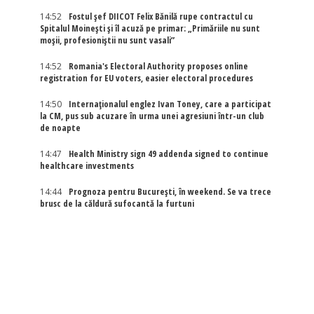
14:52
Fostul șef DIICOT Felix Bănilă rupe contractul cu
Spitalul Moinești și îl acuză pe primar: „Primăriile nu sunt
moșii, profesioniștii nu sunt vasali”
14:52
Romania's Electoral Authority proposes online
registration for EU voters, easier electoral procedures
14:50
Internaţionalul englez Ivan Toney, care a participat
la CM, pus sub acuzare în urma unei agresiuni într-un club
de noapte
14:47
Health Ministry sign 49 addenda signed to continue
healthcare investments
14:44
Prognoza pentru București, în weekend. Se va trece
brusc de la căldură sufocantă la furtuni