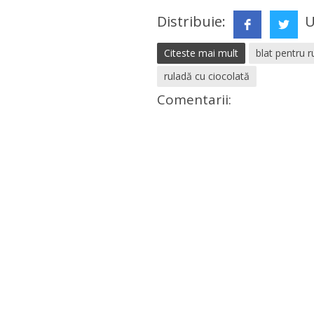
Distribuie:
U
Citeste mai mult
blat pentru r
ruladă cu ciocolată
Comentarii: