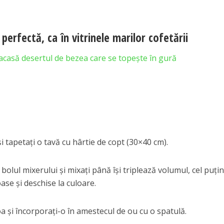
perfectă, ca în vitrinele marilor cofetării
acasă desertul de bezea care se topește în gură
și tapetați o tavă cu hârtie de copt (30×40 cm).
olul mixerului și mixați până își triplează volumul, cel puțin
e și deschise la culoare.
oa și încorporați-o în amestecul de ou cu o spatulă.