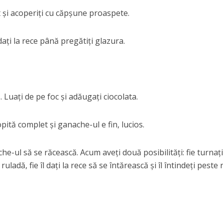
 și acoperiți cu căpșune proaspete.
dați la rece până pregătiți glazura.
. Luați de pe foc și adăugați ciocolata.
pită complet și ganache-ul e fin, lucios.
che-ul să se răcească. Acum aveți două posibilități: fie turnaț
ladă, fie îl dați la rece să se întărească și îl întindeți peste