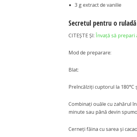
3 g extract de vanilie
Secretul pentru o ruladă 
CITEȘTE ȘI:
Învață să prepari 
Mod de preparare:
Blat:
Preîncălziți cuptorul la 180°C 
Combinați ouăle cu zahărul în b
minute sau până devin spumoas
Cerneți făina cu sarea și caca