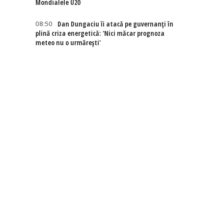
Mondialele U20
08:50
Dan Dungaciu îi atacă pe guvernanți în
plină criza energetică: 'Nici măcar prognoza
meteo nu o urmărești'