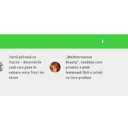
Tartă pufoasă cu
„Mediterranean
fructe – desertul de
Beauty”, tendința care
casă care pune în
promite o piele
valoare orice fruct de
luminoasă fără o rutină
sezon
cu zece produse