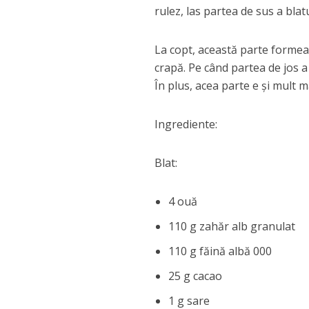
rulez, las partea de sus a blatu
La copt, această parte formeaz
crapă. Pe când partea de jos a 
În plus, acea parte e și mult 
Ingrediente:
Blat:
4 ouă
110 g zahăr alb granulat
110 g făină albă 000
25 g cacao
1 g sare