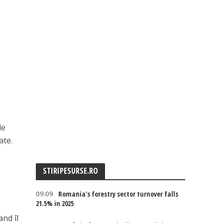
de
ate.
STIRIPESURSE.RO
09:09
Romania's forestry sector turnover falls
21.5% in 2025
and îl