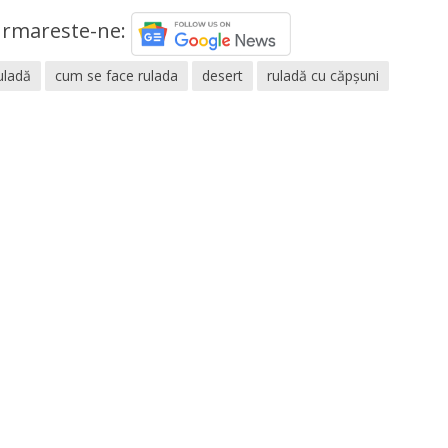
rmareste-ne:
uladă
cum se face rulada
desert
ruladă cu căpșuni