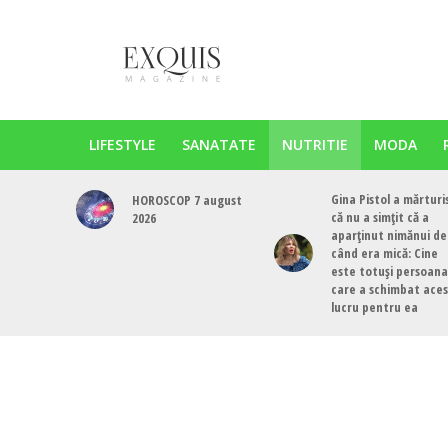
LIFESTYLE
SANATATE
NUTRITIE
MODA
Gina Pistol a mărturi
HOROSCOP 7 august
că nu a simțit că a
2026
aparținut nimănui de
când era mică: Cine
este totuși persoana
care a schimbat ace
lucru pentru ea