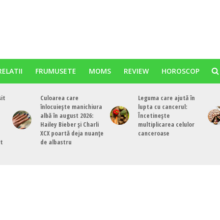
RELATII
FRUMUSETE
MOMS
REVIEW
HOROSCOP
sit
Culoarea care
Leguma care ajută în
înlocuiește manichiura
lupta cu cancerul:
albă în august 2026:
Încetinește
Hailey Bieber și Charli
multiplicarea celulor
XCX poartă deja nuanțe
canceroase
st
de albastru