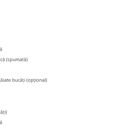
că
șcă (spumată)
iate bucăți (opțional)
ăți)
că