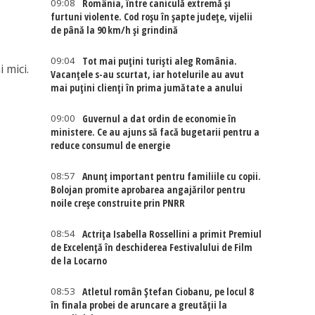
09:08
România, între caniculă extremă și
furtuni violente. Cod roșu în șapte județe, vijelii
de până la 90 km/h și grindină
09:04
Tot mai puțini turiști aleg România.
 mici.
Vacanțele s-au scurtat, iar hotelurile au avut
mai puțini clienți în prima jumătate a anului
09:00
Guvernul a dat ordin de economie în
ministere. Ce au ajuns să facă bugetarii pentru a
reduce consumul de energie
08:57
Anunț important pentru familiile cu copii.
Bolojan promite aprobarea angajărilor pentru
noile creșe construite prin PNRR
08:54
Actriţa Isabella Rossellini a primit Premiul
de Excelenţă în deschiderea Festivalului de Film
de la Locarno
08:53
Atletul român Ștefan Ciobanu, pe locul 8
în finala probei de aruncare a greutății la