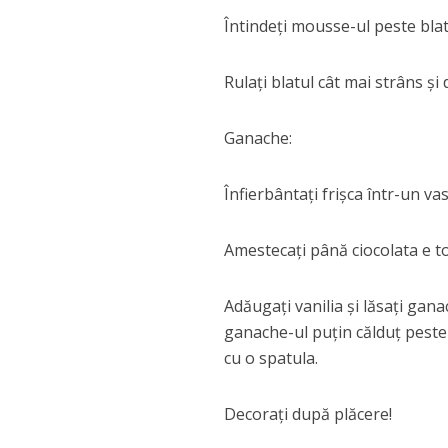
Întindeți mousse-ul peste blat
Rulați blatul cât mai strâns și 
Ganache:
Înfierbântați frișca într-un vas
Amestecați până ciocolata e to
Adăugați vanilia și lăsați gana
ganache-ul puțin călduț peste ru
cu o spatula.
Decorați după plăcere!