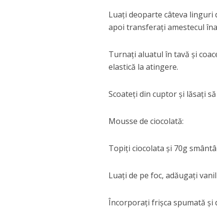
Luați deoparte câteva linguri 
apoi transferați amestecul înap
Turnați aluatul în tavă și coa
elastică la atingere.
Scoateți din cuptor și lăsați să
Mousse de ciocolată:
Topiți ciocolata și 70g smântâ
Luați de pe foc, adăugați vanili
Încorporați frișca spumată și 