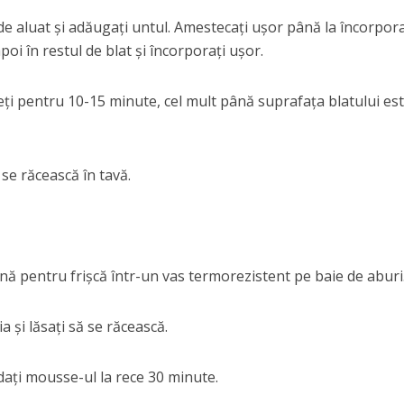
de aluat și adăugați untul. Amestecați ușor până la încorpor
oi în restul de blat și încorporați ușor.
ceți pentru 10-15 minute, cel mult până suprafața blatului es
 se răcească în tavă.
nă pentru frișcă într-un vas termorezistent pe baie de aburi
a și lăsați să se răcească.
dați mousse-ul la rece 30 minute.