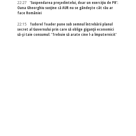
22:27
'Suspendarea președintelui, doar un exercițiu de PR':
Oana Gheorghiu susține că AUR nu se gândește cât rău ar
face României
22:15
Tudorel Toader pune sub semnul întrebării planul
secret al Guvernului prin care să oblige giganții economici
să-și taie consumul: 'Trebuie să arate cine l-a împuternicit'