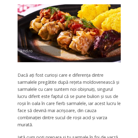
knd.ro
Dacă ați fost curioși care e diferența dintre
sarmalele pregătite după rețeta moldovenească și
sarmalele cu care suntem noi obișnuiți, singurul
lucru diferit este faptul că se pune bulion și sus de
roșii în oala în care fierb sarmalele, iar acest lucru le
face să devină mai acrișoare, din cauza
combinației dintre sucul de roșii acid și varza
murată.
Iată cum poți prepara și tu sarmale în foi de varză