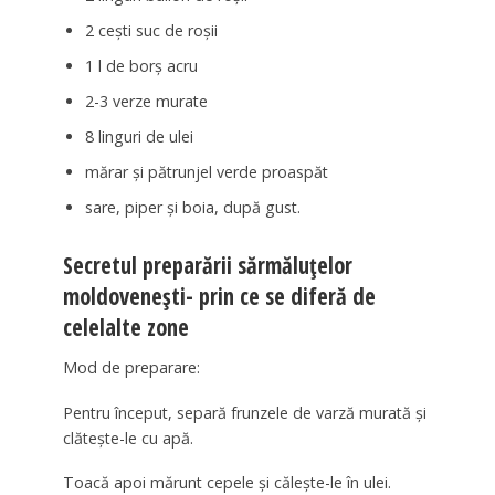
2 cești suc de roșii
1 l de borș acru
2-3 verze murate
8 linguri de ulei
mărar și pătrunjel verde proaspăt
sare, piper și boia, după gust.
Secretul preparării sărmăluțelor
moldovenești- prin ce se diferă de
celelalte zone
Mod de preparare:
Pentru început, separă frunzele de varză murată și
clătește-le cu apă.
Toacă apoi mărunt cepele și călește-le în ulei.