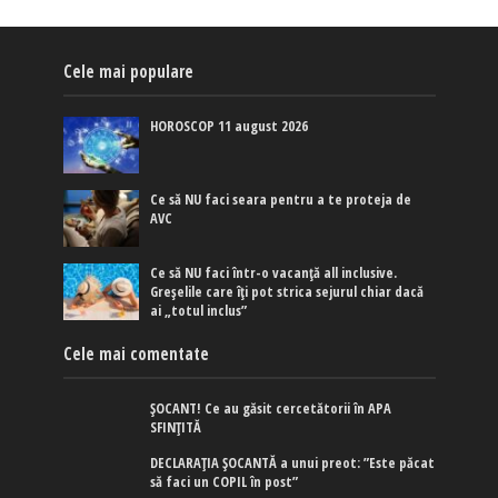
Cele mai populare
HOROSCOP 11 august 2026
Ce să NU faci seara pentru a te proteja de
AVC
Ce să NU faci într-o vacanță all inclusive.
Greșelile care îți pot strica sejurul chiar dacă
ai „totul inclus”
Cele mai comentate
ȘOCANT! Ce au găsit cercetătorii în APA
SFINȚITĂ
DECLARAȚIA ȘOCANTĂ a unui preot: ”Este păcat
să faci un COPIL în post”