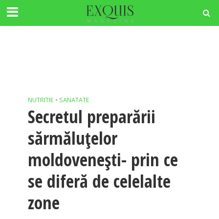
NUTRITIE
•
SANATATE
Secretul preparării
sărmăluțelor
moldovenești- prin ce
se diferă de celelalte
zone