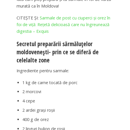
murată ca în Moldova!
CITEȘTE ȘI:
Sarmale de post cu ciuperci și orez în
foi de viță: Rețetă delicioasă care nu îngreunează
digestia – Exquis
Secretul preparării sărmăluțelor
moldovenești- prin ce se diferă de
celelalte zone
Ingrediente pentru sarmale:
1 kg de carne tocată de porc
2 morcovi
4 cepe
2 ardei grași roșii
400 g de orez
2 linguri bulion de roșii