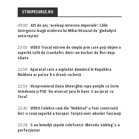
STIRIPESURSE.RO
00:00
425 de ani, 'aceleași interese imperiale': Călin
Georgescu leagă uciderea lui Mihai Viteazul de 'globaliștii
anticreștini'
23:05
VIDEO Trucul extrem de simplu prin care poți obține o
superbă tufă de trandafiri, dintr-un buchet de flori deja
tăiate
22:56
Aparatul care a explodat duminică în Republica
Moldova ar putea fi o dronă-rachetă
22:53
Vicepremierul Oana Gheorghiu rupe punțile cu Sorin
Grindeanu și PSD: 'Au aruncat țara în haos. S-au jucat cu
focul'
22:40
VIDEO Celebra casă din ”Hobbitul” a fost construită
într-o zonă superbă a Europei: Turiștii sunt absolut fascinați
22:28
S-au înmulțit țepele telefonice. Metoda 'vishing' s-a
perfecționat