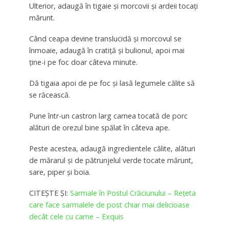
Ulterior, adaugă în tigaie și morcovii și ardeii tocaţi
mărunt.
Când ceapa devine translucidă și morcovul se
înmoaie, adaugă în cratiță și bulionul, apoi mai
ține-i pe foc doar câteva minute.
Dă tigaia apoi de pe foc și lasă legumele călite să
se răcească.
Pune într-un castron larg carnea tocată de porc
alături de orezul bine spălat în câteva ape.
Peste acestea, adaugă ingredientele călite, alături
de mărarul și de pătrunjelul verde tocate mărunt,
sare, piper și boia.
CITEȘTE ȘI:
Sarmale în Postul Crăciunului – Reţeta
care face sarmalele de post chiar mai delicioase
decât cele cu carne – Exquis