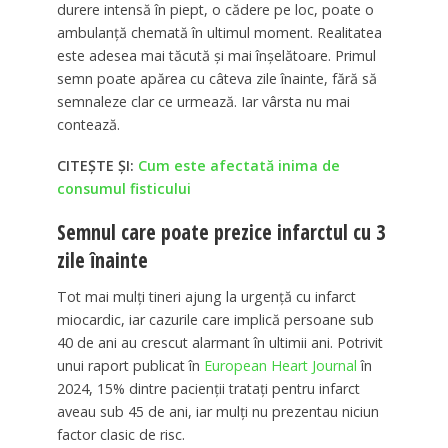
durere intensă în piept, o cădere pe loc, poate o
ambulanță chemată în ultimul moment. Realitatea
este adesea mai tăcută și mai înșelătoare. Primul
semn poate apărea cu câteva zile înainte, fără să
semnaleze clar ce urmează. Iar vârsta nu mai
contează.
CITEȘTE ȘI:
Cum este afectată inima de
consumul fisticului
Semnul care poate prezice infarctul cu 3
zile înainte
Tot mai mulți tineri ajung la urgență cu infarct
miocardic, iar cazurile care implică persoane sub
40 de ani au crescut alarmant în ultimii ani. Potrivit
unui raport publicat în
European Heart Journal
în
2024, 15% dintre pacienții tratați pentru infarct
aveau sub 45 de ani, iar mulți nu prezentau niciun
factor clasic de risc.