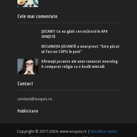
Cele mai comentate
ȘOCANT! Ce au găsit cercetătorii în APA
SFINȚITĂ
DECLARAȚIA ȘOCANTĂ a unui preot: ”Este păcat
să faci un COPIL în post”
Afirmaţii şocante ale unui cunoscut neurolog:
A comparat religia cu o boală mintală
Contact
contact@exquis.ro
Publicitate
Copyright © 2017-2024. www.exquis.ro |
Modifică setări