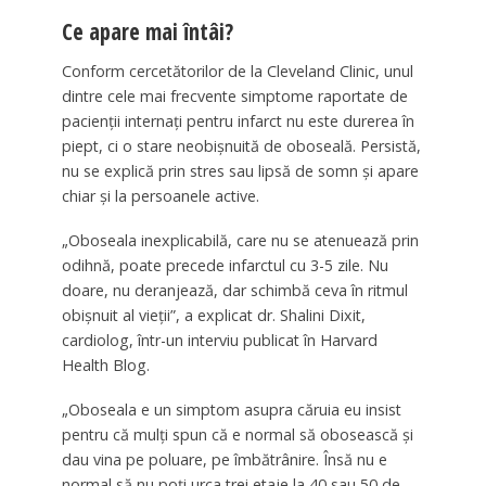
Ce apare mai întâi?
Conform cercetătorilor de la Cleveland Clinic, unul
dintre cele mai frecvente simptome raportate de
pacienții internați pentru infarct nu este durerea în
piept, ci o stare neobișnuită de oboseală. Persistă,
nu se explică prin stres sau lipsă de somn și apare
chiar și la persoanele active.
„Oboseala inexplicabilă, care nu se atenuează prin
odihnă, poate precede infarctul cu 3-5 zile. Nu
doare, nu deranjează, dar schimbă ceva în ritmul
obișnuit al vieții”, a explicat dr. Shalini Dixit,
cardiolog, într-un interviu publicat în Harvard
Health Blog.
„Oboseala e un simptom asupra căruia eu insist
pentru că mulți spun că e normal să obosească și
dau vina pe poluare, pe îmbătrânire. Însă nu e
normal să nu poți urca trei etaje la 40 sau 50 de