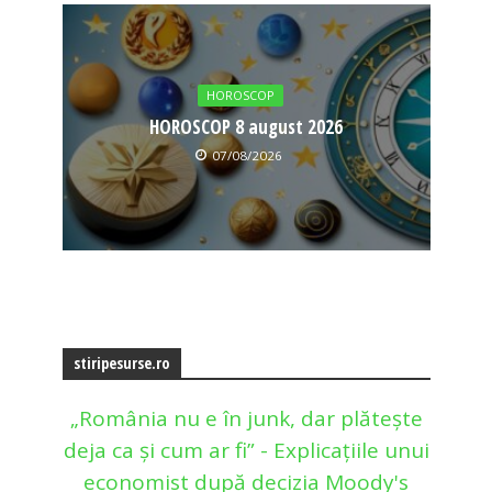
HOROSCOP
HOROSCOP 8 august 2026
07/08/2026
stiripesurse.ro
„România nu e în junk, dar plătește
deja ca și cum ar fi” - Explicațiile unui
economist după decizia Moody's