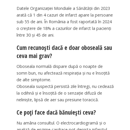
Datele Organizației Mondiale a Sănătății din 2023
arată că 1 din 4 cazuri de infarct apare la persoane
sub 55 de ani. În România a fost raportată în 2024
o creștere de 18% a cazurilor de infarct la pacienți
între 30 și 45 de ani.
Cum recunoști dacă e doar oboseală sau
ceva mai grav?
Oboseala normală dispare după o noapte de
somn bun, nu afectează respirația și nu e însoțită
de alte simptome.
Oboseala suspectă persistă zile întregi, nu cedează
la odihnă și e însoțită de o senzație difuză de
neliniște, lipsă de aer sau presiune toracică.
Ce poți face dacă bănuiești ceva?
Nu amâna consultul. O electrocardiogramă și o
analiză de enzime cardiace pot depista infarctul