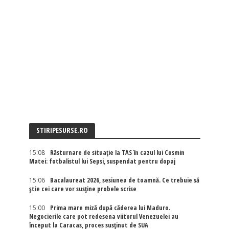
STIRIPESURSE.RO
15:08
Răsturnare de situație la TAS în cazul lui Cosmin
Matei: fotbalistul lui Sepsi, suspendat pentru dopaj
15:06
Bacalaureat 2026, sesiunea de toamnă. Ce trebuie să
știe cei care vor susține probele scrise
15:00
Prima mare miză după căderea lui Maduro.
Negocierile care pot redesena viitorul Venezuelei au
început la Caracas, proces susținut de SUA