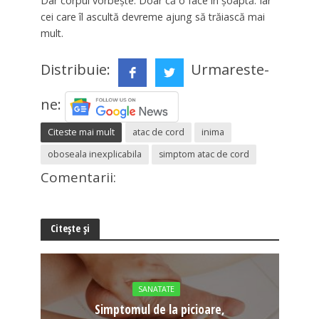
Dar corpul vorbește. Doar că o face în șoaptă. Iar
cei care îl ascultă devreme ajung să trăiască mai
mult.
Distribuie:
Urmareste-
ne:
Citeste mai mult
atac de cord
inima
oboseala inexplicabila
simptom atac de cord
Comentarii:
Citește și
SANATATE
Simptomul de la picioare,