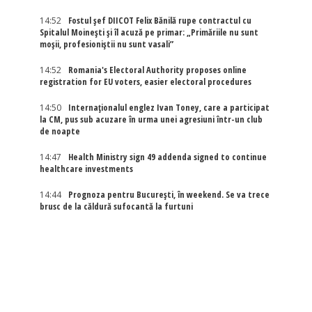
14:52
Fostul șef DIICOT Felix Bănilă rupe contractul cu
Spitalul Moinești și îl acuză pe primar: „Primăriile nu sunt
moșii, profesioniștii nu sunt vasali”
14:52
Romania's Electoral Authority proposes online
registration for EU voters, easier electoral procedures
14:50
Internaţionalul englez Ivan Toney, care a participat
la CM, pus sub acuzare în urma unei agresiuni într-un club
de noapte
14:47
Health Ministry sign 49 addenda signed to continue
healthcare investments
14:44
Prognoza pentru București, în weekend. Se va trece
brusc de la căldură sufocantă la furtuni