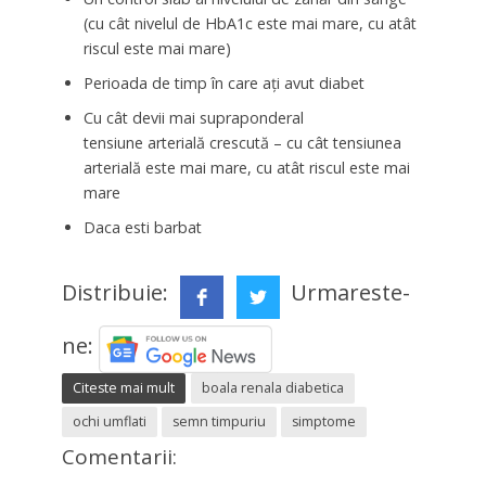
(cu cât nivelul de HbA1c este mai mare, cu atât
riscul este mai mare)
Perioada de timp în care ați avut diabet
Cu cât devii mai supraponderal
tensiune arterială crescută – cu cât tensiunea
arterială este mai mare, cu atât riscul este mai
mare
Daca esti barbat
Distribuie:
Urmareste-
ne:
Citeste mai mult
boala renala diabetica
ochi umflati
semn timpuriu
simptome
Comentarii: