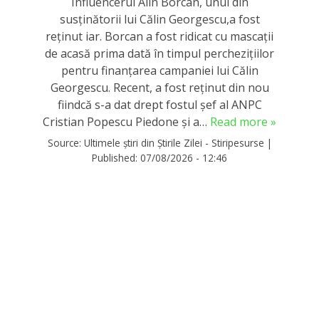
Influencerul Alin Borcan, unul din
susținătorii lui Călin Georgescu,a fost
reținut iar. Borcan a fost ridicat cu mascații
de acasă prima dată în timpul perchezițiilor
pentru finanțarea campaniei lui Călin
Georgescu. Recent, a fost reținut din nou
fiindcă s-a dat drept fostul șef al ANPC
Cristian Popescu Piedone și a…
Read more »
Source:
Ultimele știri din Știrile Zilei - Stiripesurse
|
Published:
07/08/2026 - 12:46