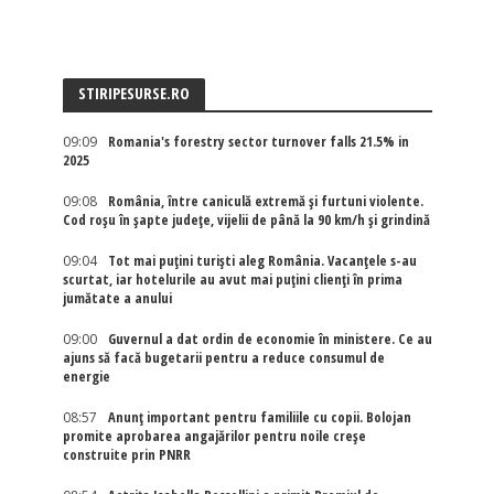
STIRIPESURSE.RO
09:09
Romania's forestry sector turnover falls 21.5% in
2025
09:08
România, între caniculă extremă și furtuni violente.
Cod roșu în șapte județe, vijelii de până la 90 km/h și grindină
09:04
Tot mai puțini turiști aleg România. Vacanțele s-au
scurtat, iar hotelurile au avut mai puțini clienți în prima
jumătate a anului
09:00
Guvernul a dat ordin de economie în ministere. Ce au
ajuns să facă bugetarii pentru a reduce consumul de
energie
08:57
Anunț important pentru familiile cu copii. Bolojan
promite aprobarea angajărilor pentru noile creșe
construite prin PNRR