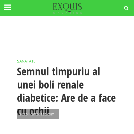
SANATATE
Semnul timpuriu al
unei boli renale
diabetice: Are de a face
cu ochii
Foto: Pinterest.com