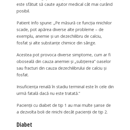
este sfătuit să caute ajutor medical cât mai curând
posibil.
Patient Info spune: „Pe măsură ce funcția rinichilor
scade, pot apărea diverse alte probleme – de
exemplu, anemie și un dezechilibru de calciu,
fosfat și alte substanțe chimice din sânge.
Acestea pot provoca diverse simptome, cum ar fi
oboseală din cauza anemiei și „subțierea” oaselor
sau fracturi din cauza dezechilibrului de calciu și
fosfat.
Insuficiența renală în stadiu terminal este în cele din
urmă fatală dacă nu este tratată.”
Pacienții cu diabet de tip 1 au mai multe șanse de
a dezvolta boli de rinichi decât pacienții de tip 2.
Diabet