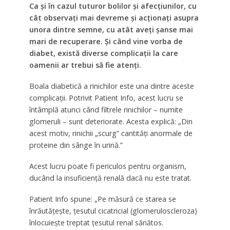
Ca și în cazul tuturor bolilor și afecțiunilor, cu
cât observați mai devreme și acționați asupra
unora dintre semne, cu atât aveți șanse mai
mari de recuperare. Și când vine vorba de
diabet, există diverse complicații la care
oamenii ar trebui să fie atenți.
Boala diabetică a rinichilor este una dintre aceste
complicații. Potrivit Patient Info, acest lucru se
întâmplă atunci când filtrele rinichilor – numite
glomeruli – sunt deteriorate. Acesta explică: „Din
acest motiv, rinichii „scurg” cantități anormale de
proteine din sânge în urină.”
Acest lucru poate fi periculos pentru organism,
ducând la insuficiență renală dacă nu este tratat.
Patient Info spune: „Pe măsură ce starea se
înrăutățește, țesutul cicatricial (glomeruloscleroza)
înlocuiește treptat țesutul renal sănătos.