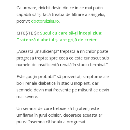
Ca urmare, rinichii devin din ce în ce mai puțin
capabili să își facă treaba de filtrare a sângelui,
potrivit
doctorulzilei.ro
.
CITEȘTE ȘI:
Sucul cu care să-ți începi ziua:
Tratează diabetul și are grijă de creier
„Această „insuficiență” treptată a rinichilor poate
progresa treptat spre ceea ce este cunoscut sub
numele de insuficiență renală în stadiu terminal.”
Este „puțin probabil” să prezentați simptome ale
bolii renale diabetice în stadiu incipient, dar
semnele devin mai frecvente pe măsură ce devin
mai severe.
Un semnal de care trebuie să fiți atenți este
umflarea în jurul ochilor, deoarece aceasta ar
putea însemna că boala a progresat.