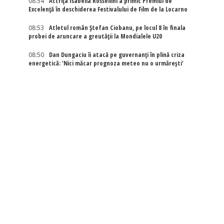
08:54
Actriţa Isabella Rossellini a primit Premiul de
Excelenţă în deschiderea Festivalului de Film de la Locarno
08:53
Atletul român Ștefan Ciobanu, pe locul 8 în finala
probei de aruncare a greutății la Mondialele U20
08:50
Dan Dungaciu îi atacă pe guvernanți în plină criza
energetică: 'Nici măcar prognoza meteo nu o urmărești'