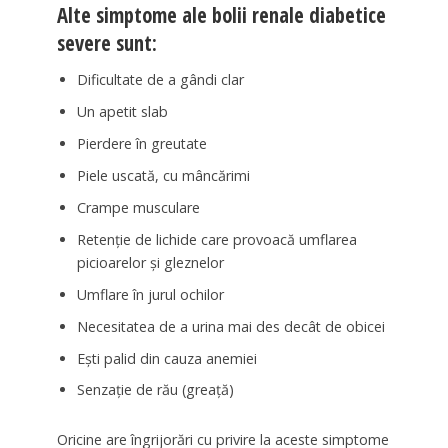
Alte simptome ale bolii renale diabetice
severe sunt:
Dificultate de a gândi clar
Un apetit slab
Pierdere în greutate
Piele uscată, cu mâncărimi
Crampe musculare
Retenție de lichide care provoacă umflarea
picioarelor și gleznelor
Umflare în jurul ochilor
Necesitatea de a urina mai des decât de obicei
Ești palid din cauza anemiei
Senzație de rău (greață)
Oricine are îngrijorări cu privire la aceste simptome