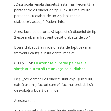
„Deși boala renală diabetică este mai frecventă la
persoanele cu diabet de tip 1, există mai multe
persoane cu diabet de tip 2 și boli renale
diabetice”, adaugă Patient Info.
Acest lucru se datorează faptului că diabetul de tip
2 este mult mai frecvent decât diabetul de tip 1.
Boala diabetică a rinichilor este de fapt cea mai
frecventă cauză a insuficienței renale”.
CITEȘTE ȘI:
Fii atent la durerile pe care le
simți: Ar putea să te anunțe că ai diabet
Deși „toți oamenii cu diabet” sunt expuși riscului,
există anumiți factori care vă fac mai probabil să
dezvoltați o boală de rinichi.
Acestea sunt:
Un control slab al nivelului de zahăr din sânge