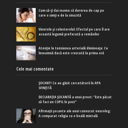
Cum să-ți dai seama că durerea de cap pe
care o simți e de la sinuzită
Vinetele și colesterolul: Efectul pe care îl are
această legumă preferată a românilor
Atenție la tensiunea arterială dimineața: Ce
înseamnă dacă este crescută la prima oră
Cele mai comentate
ȘOCANT! Ce au găsit cercetătorii în APA
SFINȚITĂ
DECLARAȚIA ȘOCANTĂ a unui preot: ”Este păcat
să faci un COPIL în post”
Afirmaţii şocante ale unui cunoscut neurolog:
A comparat religia cu o boală mintală