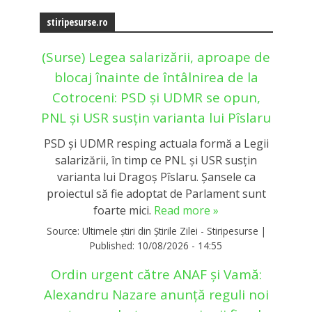
stiripesurse.ro
(Surse) Legea salarizării, aproape de
blocaj înainte de întâlnirea de la
Cotroceni: PSD și UDMR se opun,
PNL și USR susțin varianta lui Pîslaru
PSD și UDMR resping actuala formă a Legii
salarizării, în timp ce PNL și USR susțin
varianta lui Dragoș Pîslaru. Șansele ca
proiectul să fie adoptat de Parlament sunt
foarte mici.
Read more »
Source:
Ultimele știri din Știrile Zilei - Stiripesurse
|
Published:
10/08/2026 - 14:55
Ordin urgent către ANAF și Vamă:
Alexandru Nazare anunță reguli noi