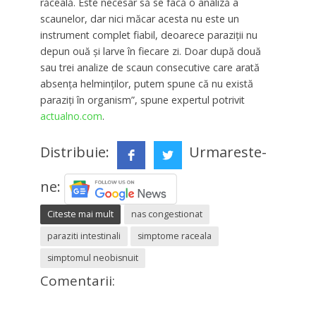
răceală. Este necesar să se facă o analiză a
scaunelor, dar nici măcar acesta nu este un
instrument complet fiabil, deoarece paraziții nu
depun ouă și larve în fiecare zi. Doar după două
sau trei analize de scaun consecutive care arată
absența helminților, putem spune că nu există
paraziți în organism”, spune expertul potrivit
actualno.com
.
Distribuie:
Urmareste-
ne:
Citeste mai mult
nas congestionat
paraziti intestinali
simptome raceala
simptomul neobisnuit
Comentarii: