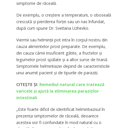
simptome de răceală.
De exemplu, o creștere a temperaturii, o oboseală
crescută și pierderea forței sau un nas înfundat,
după cum spune Dr. Svetlana Uzhevko.
Viermii sau helminții pot intra în corpul nostru din
cauza alimentelor prost preparate. De exemplu,
din cauza cărnii insuficient gătite, a fructelor și
legumelor prost spălate și a altor surse de hrană.
Simptomele helmintiazei depind de caracteristicile
unui anumit pacient și de tipurile de paraziți.
CITEȘTE ȘI:
Remediul natural care tratează
varicele și ajută la eliminarea paraziților
intestinali
„Este foarte dificil de identificat helmintiazisul în
prezența simptomelor de răceală, deoarece
acestea vor fi confundate în mod natural cu o