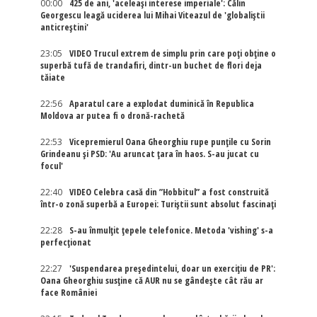
00:00
425 de ani, 'aceleași interese imperiale': Călin
Georgescu leagă uciderea lui Mihai Viteazul de 'globaliștii
anticreștini'
23:05
VIDEO Trucul extrem de simplu prin care poți obține o
superbă tufă de trandafiri, dintr-un buchet de flori deja
tăiate
22:56
Aparatul care a explodat duminică în Republica
Moldova ar putea fi o dronă-rachetă
22:53
Vicepremierul Oana Gheorghiu rupe punțile cu Sorin
Grindeanu și PSD: 'Au aruncat țara în haos. S-au jucat cu
focul'
22:40
VIDEO Celebra casă din ”Hobbitul” a fost construită
într-o zonă superbă a Europei: Turiștii sunt absolut fascinați
22:28
S-au înmulțit țepele telefonice. Metoda 'vishing' s-a
perfecționat
22:27
'Suspendarea președintelui, doar un exercițiu de PR':
Oana Gheorghiu susține că AUR nu se gândește cât rău ar
face României