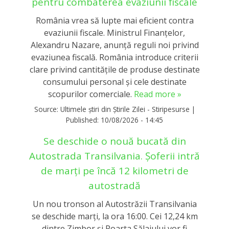
pentru combaterea evaziunii fiscale
România vrea să lupte mai eficient contra
evaziunii fiscale. Ministrul Finanțelor,
Alexandru Nazare, anunță reguli noi privind
evaziunea fiscală. România introduce criterii
clare privind cantitățile de produse destinate
consumului personal și cele destinate
scopurilor comerciale.
Read more »
Source:
Ultimele știri din Știrile Zilei - Stiripesurse
|
Published:
10/08/2026 - 14:45
Se deschide o nouă bucată din
Autostrada Transilvania. Șoferii intră
de marți pe încă 12 kilometri de
autostradă
Un nou tronson al Autostrăzii Transilvania
se deschide marți, la ora 16:00. Cei 12,24 km
dintre Zimbor și Poarta Sălajului vor fi