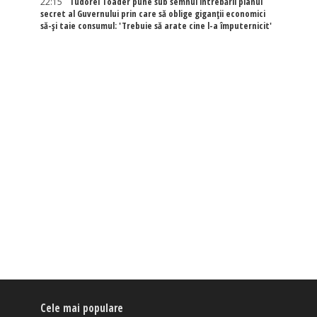
22:15
Tudorel Toader pune sub semnul întrebării planul
secret al Guvernului prin care să oblige giganții economici
să-și taie consumul: 'Trebuie să arate cine l-a împuternicit'
Cele mai populare