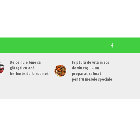
De ce nu e bine să
Friptură de vită în sos
gătești cu apă
de vin roșu – un
fierbinte de la robinet
preparat rafinat
pentru mesele speciale