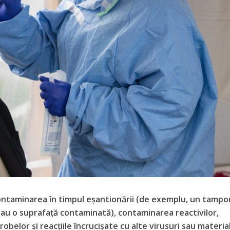
ontaminarea în timpul eșantionării (de exemplu, un tampo
au o suprafață contaminată), contaminarea reactivilor,
obelor și reacțiile încrucișate cu alte virusuri sau materia