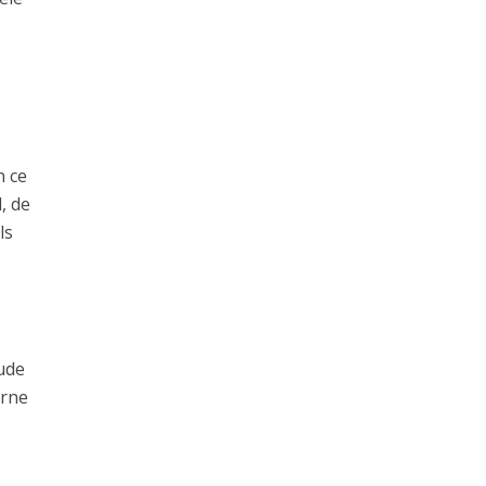
n ce
, de
ls
lude
erne