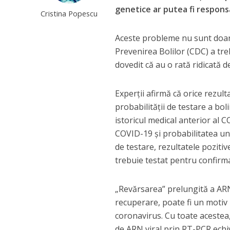
genetice ar putea fi responsa
Cristina Popescu
Aceste probleme nu sunt doar 
Prevenirea Bolilor (CDC) a tre
dovedit că au o rată ridicată de
Experții afirmă că orice rezult
probabilității de testare a bo
istoricul medical anterior al 
COVID-19 și probabilitatea unu
de testare, rezultatele poziti
trebuie testat pentru confirma
„Revărsarea” prelungită a ARN
recuperare, poate fi un motiv p
coronavirus. Cu toate acestea,
de ARN viral prin RT-PCR echiv