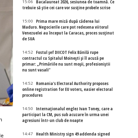
15:06
Bacalaureat 2026, sesiunea de toamnă. Ce
trebuie să știe cei care vor susține probele scrise
15:00
Prima mare miză după căderea lui
Maduro. Negocierile care pot redesena viitorul
Venezuelei au început la Caracas, proces susținut
de SUA
14:52
Fostul șef DIICOT Felix Bănilă rupe
contractul cu Spitalul Moinești și îl acuză pe
primar: „Primăriile nu sunt moșii, profesioniștii
nu sunt vasali”
14:52
Romania's Electoral Authority proposes
online registration for EU voters, easier electoral
procedures
14:50
Internaţionalul englez Ivan Toney, care a
participat la CM, pus sub acuzare în urma unei
n
agresiuni într-un club de noapte
14:47
Health Ministry sign 49 addenda signed
le