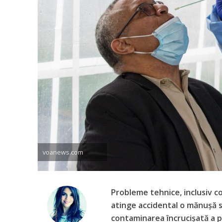
voanews.com
Probleme tehnice, inclusiv c
atinge accidental o mănușă s
contaminarea încrucișată a pr