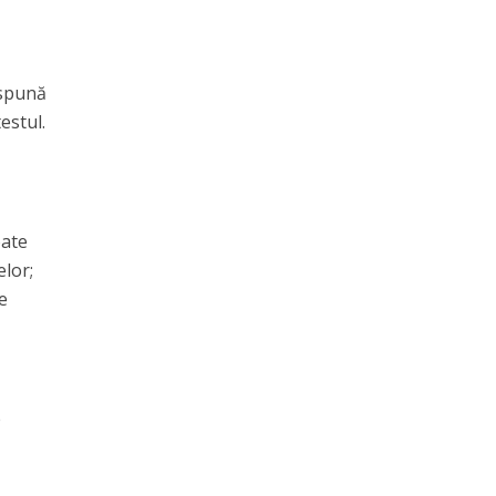
 spună
estul.
oate
elor;
e
e