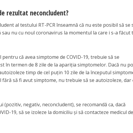
de rezultat neconcludent?
ludent al testului RT-PCR înseamnă că nu este posibil să se
 sau nu cu noul coronavirus la momentul la care i s-a făcut t
ul pentru că avea simptome de COVID-19, trebuie să se
test în termen de 8 zile de la apariția simptomelor. Dacă nu p
 autoizoleze timp de cel puțin 10 zile de la începutul simptom
 fără să fi avut simptome, nu trebuie să se autoizoleze, dar 
lui (pozitiv, negativ, neconcludent), se recomandă ca, dacă
D-19, să se izoleze la domiciliu și să contacteze medicul d