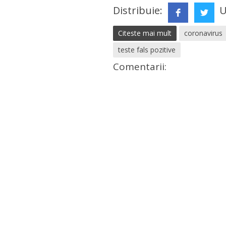
Distribuie:
U
Citeste mai mult
coronavirus
teste fals pozitive
Comentarii: