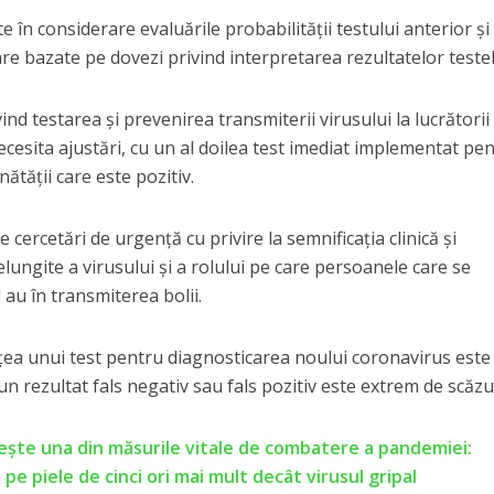
te în considerare evaluările probabilității testului anterior și
are bazate pe dovezi privind interpretarea rezultatelor testel
rivind testarea și prevenirea transmiterii virusului la lucrătorii
cesita ajustări, cu un al doilea test imediat implementat pe
ătății care este pozitiv.
 cercetări de urgență cu privire la semnificația clinică și
elungite a virusului și a rolului pe care persoanele care se
au în transmiterea bolii.
ețea unui test pentru diagnosticarea noului coronavirus este
un rezultat fals negativ sau fals pozitiv este extrem de scăzu
rește una din măsurile vitale de combatere a pandemiei:
pe piele de cinci ori mai mult decât virusul gripal