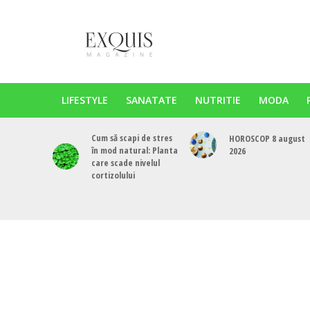
LIFESTYLE
SANATATE
NUTRITIE
MODA
Cum să scapi de stres
HOROSCOP 8 august
în mod natural: Planta
2026
care scade nivelul
cortizolului