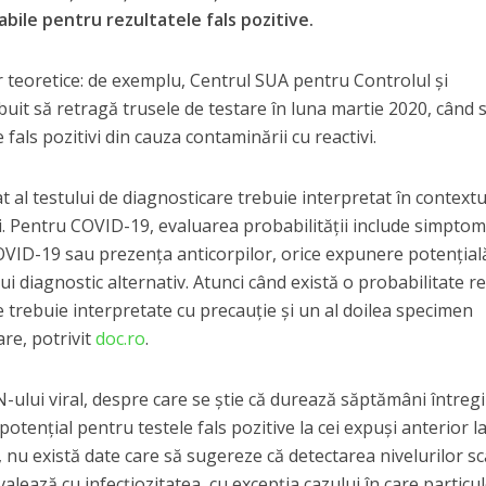
bile pentru rezultatele fals pozitive.
teoretice: de exemplu, Centrul SUA pentru Controlul și
buit să retragă trusele de testare în luna martie 2020, când 
 fals pozitivi din cauza contaminării cu reactivi.
at al testului de diagnosticare trebuie interpretat în contextu
lii. Pentru COVID-19, evaluarea probabilității include simptom
COVID-19 sau prezența anticorpilor, orice expunere potențial
i diagnostic alternativ. Atunci când există o probabilitate r
ve trebuie interpretate cu precauție și un al doilea specimen
re, potrivit
doc.ro
.
-ului viral, despre care se știe că durează săptămâni întreg
otențial pentru testele fals pozitive la cei expuși anterior l
 nu există date care să sugereze că detectarea nivelurilor s
alează cu infecțiozitatea, cu excepția cazului în care particul