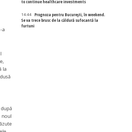
to continue healthcare investments
14:44
Prognoza pentru București, în weekend.
Se va trece brusc de la căldură sufocantă la
furtuni
s-a
l
e,
ă la
edusă
i după
a noul
căzute
ele