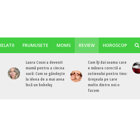
RELATII
FRUMUSETE
MOMS
REVIEW
HOROSCOP
Laura Cosoi a devenit
Cum îți dai seama care
mamă pentru a cincea
e măsura corectă a
oară: Cum se gândește
sutienului pentru tine:
la ideea de a mai avea
Greșeala pe care
încă un bebeluș
multe dintre noi o
facem