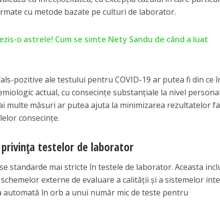
firmate cu metode bazate pe culturi de laborator.
rezis-o astrele! Cum se simte Nety Sandu de când a luat
als-pozitive ale testului pentru COVID-19 ar putea fi din ce î
emiologic actual, cu consecințe substanțiale la nivel personal
Mai multe măsuri ar putea ajuta la minimizarea rezultatelor fa
lelor consecințe.
 privința testelor de laborator
se standarde mai stricte în testele de laborator. Aceasta inc
chemelor externe de evaluare a calității și a sistemelor int
rea automată în orb a unui număr mic de teste pentru