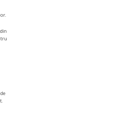
or.
 din
ntru
 de
t.