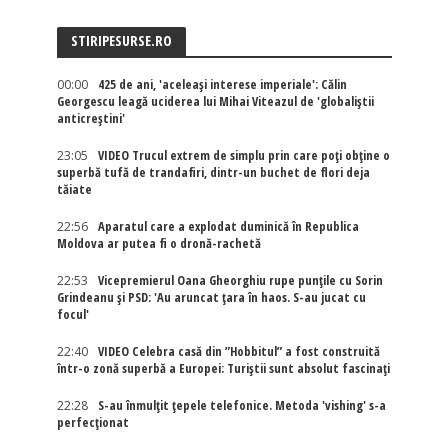
STIRIPESURSE.RO
00:00
425 de ani, 'aceleași interese imperiale': Călin
Georgescu leagă uciderea lui Mihai Viteazul de 'globaliștii
anticreștini'
23:05
VIDEO Trucul extrem de simplu prin care poți obține o
superbă tufă de trandafiri, dintr-un buchet de flori deja
tăiate
22:56
Aparatul care a explodat duminică în Republica
Moldova ar putea fi o dronă-rachetă
22:53
Vicepremierul Oana Gheorghiu rupe punțile cu Sorin
Grindeanu și PSD: 'Au aruncat țara în haos. S-au jucat cu
focul'
22:40
VIDEO Celebra casă din ”Hobbitul” a fost construită
într-o zonă superbă a Europei: Turiștii sunt absolut fascinați
22:28
S-au înmulțit țepele telefonice. Metoda 'vishing' s-a
perfecționat