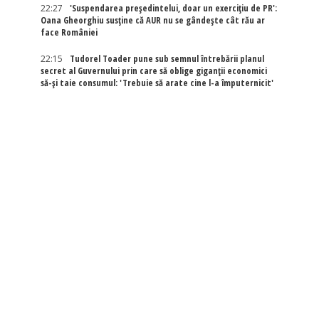
22:27
'Suspendarea președintelui, doar un exercițiu de PR':
Oana Gheorghiu susține că AUR nu se gândește cât rău ar
face României
22:15
Tudorel Toader pune sub semnul întrebării planul
secret al Guvernului prin care să oblige giganții economici
să-și taie consumul: 'Trebuie să arate cine l-a împuternicit'