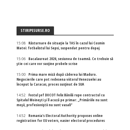
STIRIPESURSE.RO
15:08
Răsturnare de situație la TAS în cazul lui Cosmin
Matei: fotbalistul lui Sepsi, suspendat pentru dopaj
15:06
Bacalaureat 2026, sesiunea de toamnă. Ce trebuie să
știe cei care vor susține probele scrise
15:00
Prima mare miză după căderea lui Maduro.
Negocierile care pot redesena viitorul Venezuelei au
început la Caracas, proces susținut de SUA
14:52
Fostul șef DIICOT Felix Bănilă rupe contractul cu
Spitalul Moinești și îl acuză pe primar: „Primăriile nu sunt
moșii, profesioniștii nu sunt vasali”
14:52
Romania's Electoral Authority proposes online
registration for EU voters, easier electoral procedures