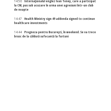
14:50
Internaţionalul englez Ivan Toney, care a participat
la CM, pus sub acuzare în urma unei agresiuni într-un club
de noapte
14:47
Health Ministry sign 49 addenda signed to continue
healthcare investments
14:44
Prognoza pentru București, în weekend. Se va trece
brusc de la căldură sufocantă la furtuni