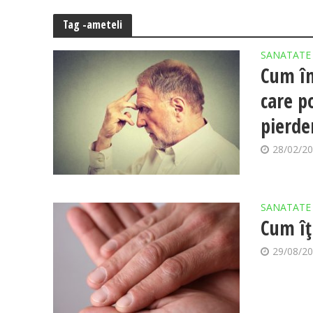
Tag -ameteli
SANATATE
Cum în
care p
pierde
28/02/2
SANATATE
Cum îț
29/08/2