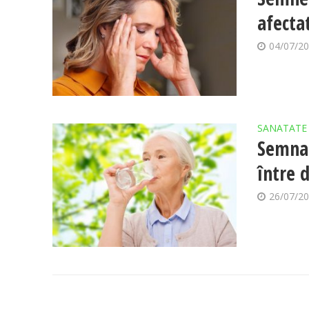
afecta
04/07/2
SANATATE
Semnal
între 
26/07/2