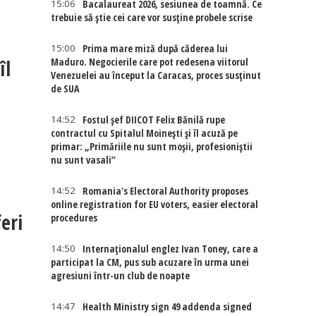
15:06
Bacalaureat 2026, sesiunea de toamnă. Ce
trebuie să știe cei care vor susține probele scrise
15:00
Prima mare miză după căderea lui
îl
Maduro. Negocierile care pot redesena viitorul
Venezuelei au început la Caracas, proces susținut
de SUA
14:52
Fostul șef DIICOT Felix Bănilă rupe
contractul cu Spitalul Moinești și îl acuză pe
primar: „Primăriile nu sunt moșii, profesioniștii
nu sunt vasali”
14:52
Romania's Electoral Authority proposes
online registration for EU voters, easier electoral
eri
procedures
14:50
Internaţionalul englez Ivan Toney, care a
participat la CM, pus sub acuzare în urma unei
agresiuni într-un club de noapte
14:47
Health Ministry sign 49 addenda signed