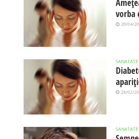
Amețea
vorba 
20/04/2
SANATATE
Diabet
apariți
26/02/2
SANATATE
Semnel