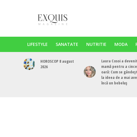
LIFESTYLE
SANATATE
NUTRITIE
MODA
Laura Cosoi a deveni
HOROSCOP 8 august
mamă pentru a cinc
2026
oară: Cum se gândeș
la ideea de a mai av
încă un bebeluș