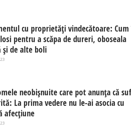
entul cu proprietăți vindecătoare: Cum 
olosi pentru a scăpa de dureri, oboseala
 și de alte boli
023
mele neobișnuite care pot anunța că suf
rită: La prima vedere nu le-ai asocia cu
ă afecțiune
023