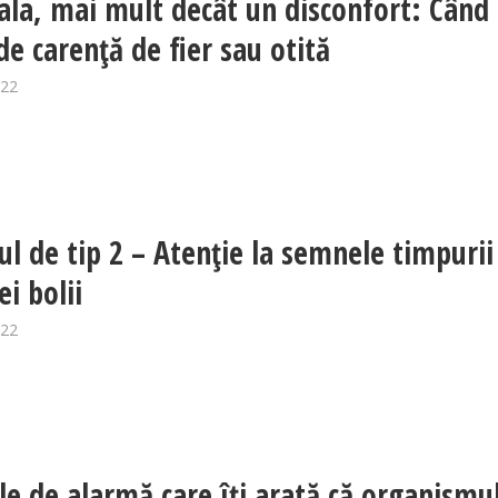
la, mai mult decât un disconfort: Când
de carență de fier sau otită
022
ul de tip 2 – Atenție la semnele timpurii
ei bolii
022
e de alarmă care îți arată că organismu