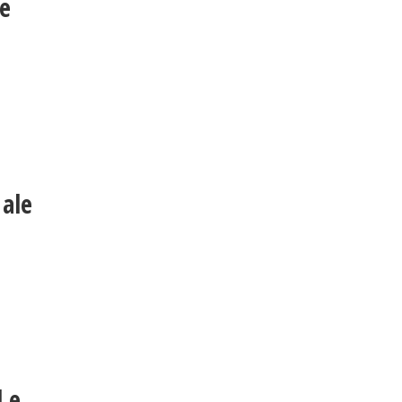
 e
 ale
l e