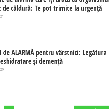
t de căldură: Te pot trimite la urgență
021
 de ALARMĂ pentru vârstnici: Legătura
deshidratare și demență
020