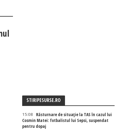
mul
STIRIPESURSE.RO
15:08
Răsturnare de situație la TAS în cazul lui
Cosmin Matei: fotbalistul lui Sepsi, suspendat
pentru dopaj