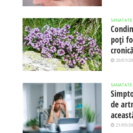
SANATATE
Condim
poți f
cronică
20/07/2
SANATATE
Simpto
de art
aceast
21/05/2