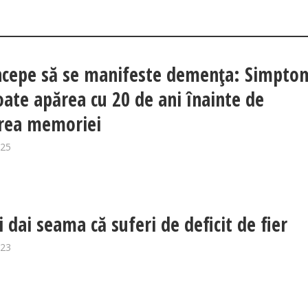
cepe să se manifeste demența: Simpto
oate apărea cu 20 de ani înainte de
rea memoriei
025
i dai seama că suferi de deficit de fier
023