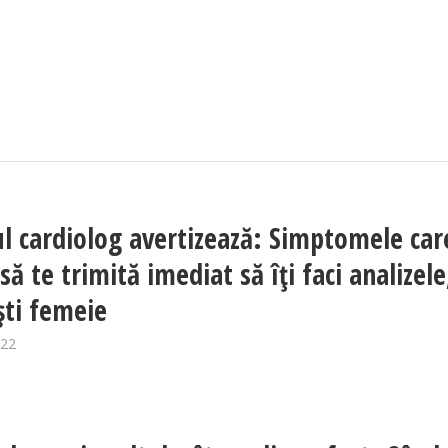
l cardiolog avertizează: Simptomele car
să te trimită imediat să îți faci analizele
ști femeie
022