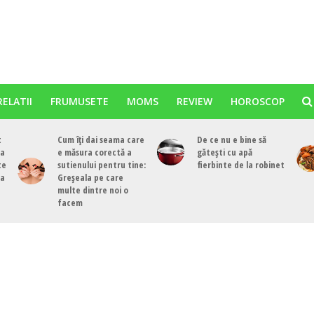
RELATII
FRUMUSETE
MOMS
REVIEW
HOROSCOP
t
Cum îți dai seama care
De ce nu e bine să
ea
e măsura corectă a
gătești cu apă
te
sutienului pentru tine:
fierbinte de la robinet
ea
Greșeala pe care
multe dintre noi o
facem