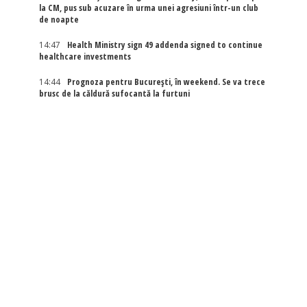
la CM, pus sub acuzare în urma unei agresiuni într-un club
de noapte
14:47
Health Ministry sign 49 addenda signed to continue
healthcare investments
14:44
Prognoza pentru București, în weekend. Se va trece
brusc de la căldură sufocantă la furtuni