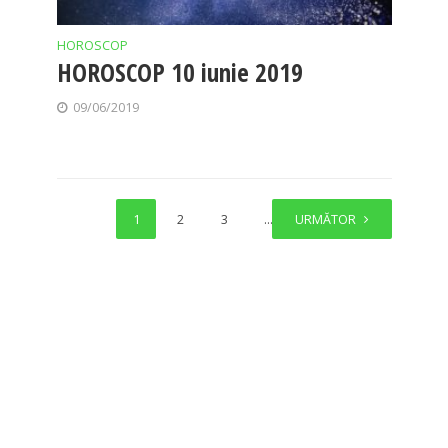
HOROSCOP
HOROSCOP 10 iunie 2019
09/06/2019
1
2
3
…
URMĂTOR
12