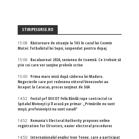
STIRIPESURSE.RO
15:08
Răsturnare de situație la TAS în cazul lui Cosmin
Matei: fotbalistul lui Sepsi, suspendat pentru dopaj
15:06
Bacalaureat 2026, sesiunea de toamnă. Ce trebuie să
știe cei care vor susține probele scrise
15:00
Prima mare miză după căderea lui Maduro.
Negocierile care pot redesena viitorul Venezuelei au
început la Caracas, proces susținut de SUA
14:52
Fostul șef DIICOT Felix Bănilă rupe contractul cu
Spitalul Moinești și îl acuză pe primar: „Primăriile nu sunt
moșii, profesioniștii nu sunt vasali”
14:52
Romania's Electoral Authority proposes online
registration for EU voters, easier electoral procedures
14:50
Internaţionalul englez Ivan Toney, care a participat