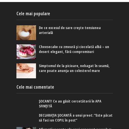
Cele mai populare
De ce excesul de sare crește tensiunea
arterială
Cheesecake cu zmeură și ciocolată albă – un
desert elegant, fără compromisuri
Simptomul de la picioare, nebagat în seamă,
care poate anunța un colesterol mare
Cele mai comentate
ȘOCANT! Ce au găsit cercetătorii în APA
SFINȚITĂ
DECLARAȚIA ȘOCANTĂ a unui preot: ”Este păcat
să faci un COPIL în post”