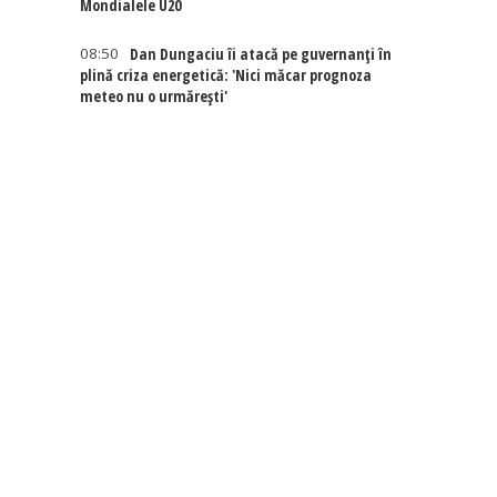
Mondialele U20
08:50
Dan Dungaciu îi atacă pe guvernanți în
plină criza energetică: 'Nici măcar prognoza
meteo nu o urmărești'