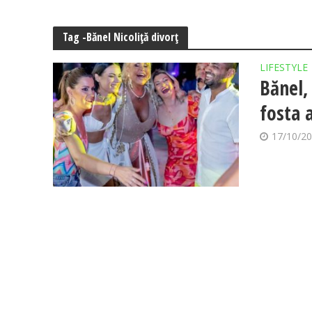
Tag -Bănel Nicoliță divorț
LIFESTYLE
Bănel,
fosta 
17/10/2