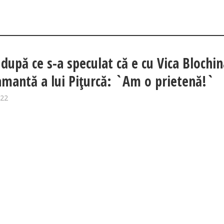
 după ce s-a speculat că e cu Vica Blochin
amantă a lui Pițurcă: `Am o prietenă!`
022