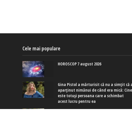
Cele mai populare
HOROSCOP 7 august 2026
Gina Pistol a mărturisit că nu a simțit că 
aparținut nimănui de când era mică: Cin
este totuși persoana care a schimbat
acest lucru pentru ea
Culoarea care înlocuiește manichiura alb
în august 2026: Hailey Bieber și Charli XCX
poartă deja nuanțe de albastru