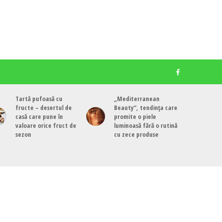
Tartă pufoasă cu
„Mediterranean
fructe – desertul de
Beauty”, tendința care
casă care pune în
promite o piele
valoare orice fruct de
luminoasă fără o rutină
sezon
cu zece produse