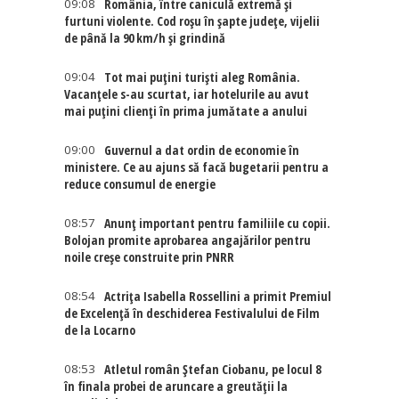
09:08
România, între caniculă extremă și
furtuni violente. Cod roșu în șapte județe, vijelii
de până la 90 km/h și grindină
09:04
Tot mai puțini turiști aleg România.
Vacanțele s-au scurtat, iar hotelurile au avut
mai puțini clienți în prima jumătate a anului
09:00
Guvernul a dat ordin de economie în
ministere. Ce au ajuns să facă bugetarii pentru a
reduce consumul de energie
08:57
Anunț important pentru familiile cu copii.
Bolojan promite aprobarea angajărilor pentru
noile creșe construite prin PNRR
08:54
Actriţa Isabella Rossellini a primit Premiul
de Excelenţă în deschiderea Festivalului de Film
de la Locarno
08:53
Atletul român Ștefan Ciobanu, pe locul 8
în finala probei de aruncare a greutății la