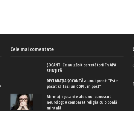
Cele mai comentate
ȘOCANT! Ce au găsit cercetătorii în APA
SFINȚITĂ
DECLARAȚIA ȘOCANTĂ a unui preot: ”Este
a
păcat să faci un COPIL în post”
e
Afirmaţii şocante ale unui cunoscut
neurolog: A comparat religia cu o boală
mintală
ă