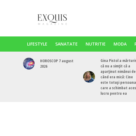
LIFESTYLE
SANATATE
NUTRITIE
MODA
Gina Pistol a mărturi
HOROSCOP 7 august
că nu a simțit că a
2026
aparținut nimănui de
când era mică: Cine
este totuși persoana
care a schimbat ace
lucru pentru ea