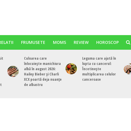
RELATII
FRUMUSETE
MOMS
REVIEW
HOROSCOP
sit
Culoarea care
Leguma care ajută în
înlocuiește manichiura
lupta cu cancerul:
albă în august 2026:
Încetinește
Hailey Bieber și Charli
multiplicarea celulor
XCX poartă deja nuanțe
canceroase
st
de albastru