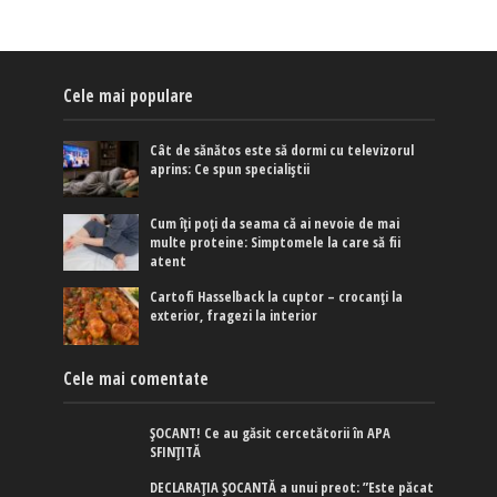
Cele mai populare
Cât de sănătos este să dormi cu televizorul
aprins: Ce spun specialiștii
Cum îți poți da seama că ai nevoie de mai
multe proteine: Simptomele la care să fii
atent
Cartofi Hasselback la cuptor – crocanți la
exterior, fragezi la interior
Cele mai comentate
ȘOCANT! Ce au găsit cercetătorii în APA
SFINȚITĂ
DECLARAȚIA ȘOCANTĂ a unui preot: ”Este păcat