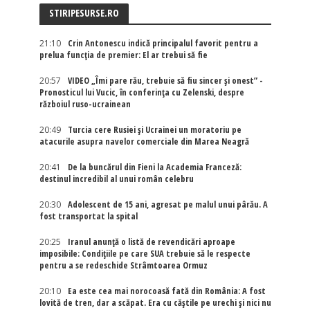
STIRIPESURSE.RO
21:10
Crin Antonescu indică principalul favorit pentru a
prelua funcția de premier: El ar trebui să fie
20:57
VIDEO „Îmi pare rău, trebuie să fiu sincer și onest” -
Pronosticul lui Vucic, în conferința cu Zelenski, despre
războiul ruso-ucrainean
20:49
Turcia cere Rusiei și Ucrainei un moratoriu pe
atacurile asupra navelor comerciale din Marea Neagră
20:41
De la buncărul din Fieni la Academia Franceză:
destinul incredibil al unui român celebru
20:30
Adolescent de 15 ani, agresat pe malul unui pârău. A
fost transportat la spital
20:25
Iranul anunță o listă de revendicări aproape
imposibile: Condițiile pe care SUA trebuie să le respecte
pentru a se redeschide Strâmtoarea Ormuz
20:10
Ea este cea mai norocoasă fată din România: A fost
lovită de tren, dar a scăpat. Era cu căștile pe urechi și nici nu