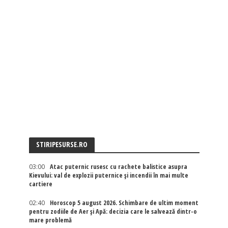
STIRIPESURSE.RO
03:00
Atac puternic rusesc cu rachete balistice asupra
Kievului: val de explozii puternice și incendii în mai multe
cartiere
02:40
Horoscop 5 august 2026. Schimbare de ultim moment
pentru zodiile de Aer și Apă: decizia care le salvează dintr-o
mare problemă