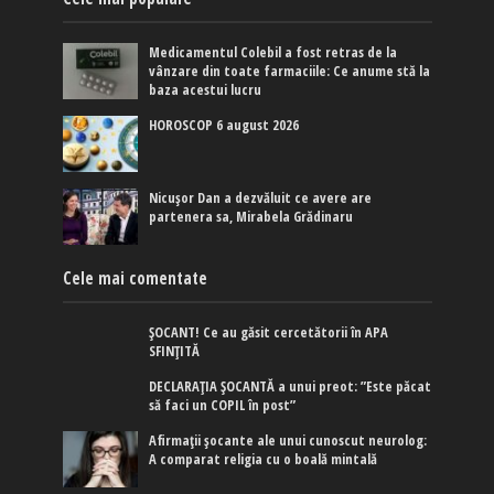
Medicamentul Colebil a fost retras de la
vânzare din toate farmaciile: Ce anume stă la
baza acestui lucru
HOROSCOP 6 august 2026
Nicușor Dan a dezvăluit ce avere are
partenera sa, Mirabela Grădinaru
Cele mai comentate
ȘOCANT! Ce au găsit cercetătorii în APA
SFINȚITĂ
DECLARAȚIA ȘOCANTĂ a unui preot: ”Este păcat
să faci un COPIL în post”
Afirmaţii şocante ale unui cunoscut neurolog:
A comparat religia cu o boală mintală