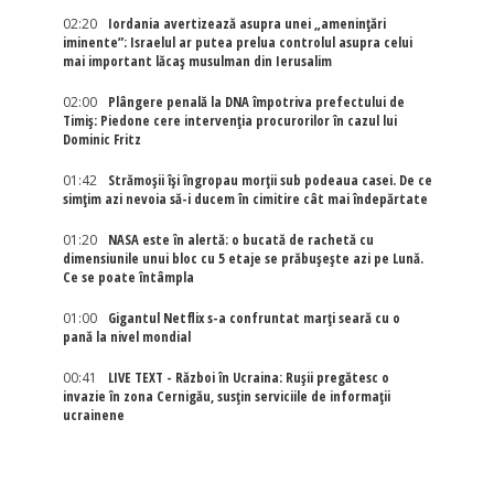
02:20
Iordania avertizează asupra unei „amenințări
iminente”: Israelul ar putea prelua controlul asupra celui
mai important lăcaș musulman din Ierusalim
02:00
Plângere penală la DNA împotriva prefectului de
Timiș: Piedone cere intervenția procurorilor în cazul lui
Dominic Fritz
01:42
Strămoșii își îngropau morții sub podeaua casei. De ce
simțim azi nevoia să-i ducem în cimitire cât mai îndepărtate
01:20
NASA este în alertă: o bucată de rachetă cu
dimensiunile unui bloc cu 5 etaje se prăbușește azi pe Lună.
Ce se poate întâmpla
01:00
Gigantul Netflix s-a confruntat marţi seară cu o
pană la nivel mondial
00:41
LIVE TEXT - Război în Ucraina: Rușii pregătesc o
invazie în zona Cernigău, susțin serviciile de informații
ucrainene