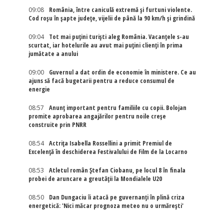
09:08
România, între caniculă extremă și furtuni violente.
Cod roșu în șapte județe, vijelii de până la 90 km/h și grindină
09:04
Tot mai puțini turiști aleg România. Vacanțele s-au
scurtat, iar hotelurile au avut mai puțini clienți în prima
jumătate a anului
09:00
Guvernul a dat ordin de economie în ministere. Ce au
ajuns să facă bugetarii pentru a reduce consumul de
energie
08:57
Anunț important pentru familiile cu copii. Bolojan
promite aprobarea angajărilor pentru noile creșe
construite prin PNRR
08:54
Actriţa Isabella Rossellini a primit Premiul de
Excelenţă în deschiderea Festivalului de Film de la Locarno
08:53
Atletul român Ștefan Ciobanu, pe locul 8 în finala
probei de aruncare a greutății la Mondialele U20
08:50
Dan Dungaciu îi atacă pe guvernanți în plină criza
energetică: 'Nici măcar prognoza meteo nu o urmărești'