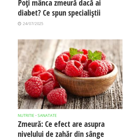
Poți mânca zmeură dacă ai
diabet? Ce spun specialiștii
24/07/2025
NUTRITIE
SANATATE
•
Zmeură: Ce efect are asupra
nivelului de zahăr din sânge