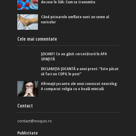
decese în SUA: Cum se transmite
Când picioarele umflate sunt un semn al
varicelor
Cele mai comentate
ȘOCANT! Ce au găsit cercetătorii în APA
SFINȚITĂ
DECLARAȚIA ȘOCANTĂ a unui preot: ”Este păcat
să faci un COPIL în post”
Afirmaţii şocante ale unui cunoscut neurolog:
A comparat religia cu o boală mintală
Contact
contact@exquis.ro
Publicitate