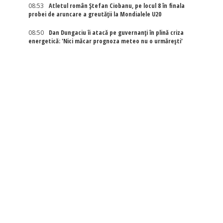
08:53
Atletul român Ștefan Ciobanu, pe locul 8 în finala
probei de aruncare a greutății la Mondialele U20
08:50
Dan Dungaciu îi atacă pe guvernanți în plină criza
energetică: 'Nici măcar prognoza meteo nu o urmărești'