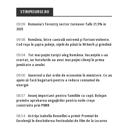
STIRIPESURSE.RO
09:09
Romania's forestry sector turnover falls 21.5% in
2025
09:08
România, între caniculă extremă și furtuni violente.
Cod roșu în șapte județe, vijelii de până la 90 km/h și grindină
09:04
Tot mai puțini turiști aleg România. Vacanțele s-au
scurtat, iar hotelurile au avut mai puțini clienți în prima
jumătate a anului
09:00
Guvernul a dat ordin de economie în ministere. Ce au
ajuns să facă bugetarii pentru a reduce consumul de
energie
08:57
Anunț important pentru familiile cu copii. Bolojan
promite aprobarea angajărilor pentru noile creșe
construite prin PNRR
08:54
Actriţa Isabella Rossellini a primit Premiul de
Excelenţă în deschiderea Festivalului de Film de la Locarno