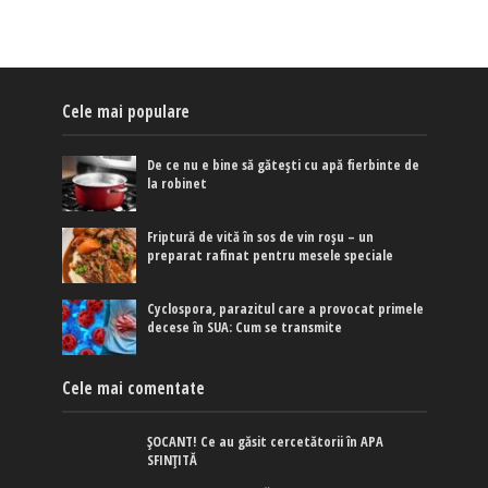
Cele mai populare
De ce nu e bine să gătești cu apă fierbinte de
la robinet
Friptură de vită în sos de vin roșu – un
preparat rafinat pentru mesele speciale
Cyclospora, parazitul care a provocat primele
decese în SUA: Cum se transmite
Cele mai comentate
ȘOCANT! Ce au găsit cercetătorii în APA
SFINȚITĂ