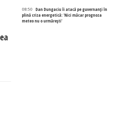
08:50
Dan Dungaciu îi atacă pe guvernanți în
plină criza energetică: 'Nici măcar prognoza
meteo nu o urmărești'
rea