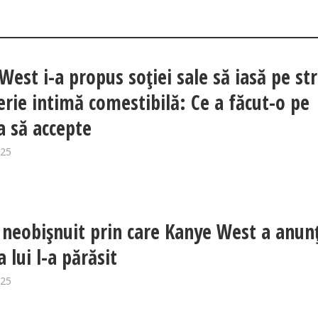
West i-a propus soției sale să iasă pe st
jerie intimă comestibilă: Ce a făcut-o pe
a să accepte
025
neobișnuit prin care Kanye West a anun
a lui l-a părăsit
025