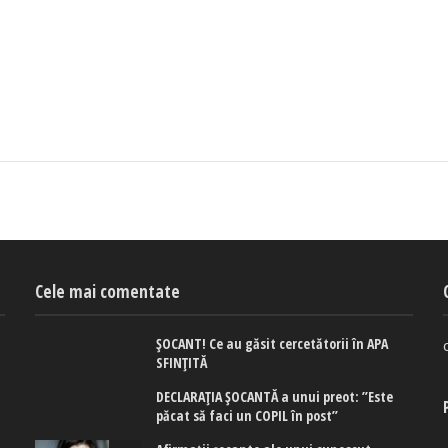
Cele mai comentate
ȘOCANT! Ce au găsit cercetătorii în APA
SFINȚITĂ
DECLARAȚIA ȘOCANTĂ a unui preot: ”Este
păcat să faci un COPIL în post”