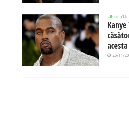
LIFESTYLE
Kanye 
căsător
acesta
26/11/2