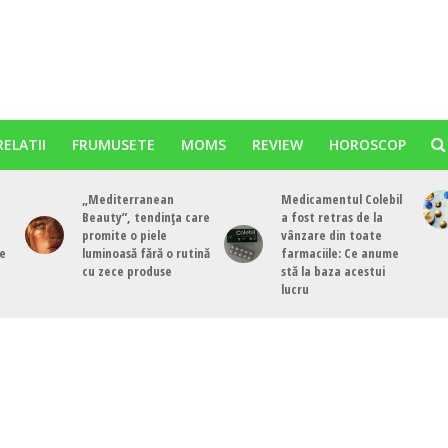
RELATII
FRUMUSETE
MOMS
REVIEW
HOROSCOP
„Mediterranean
Medicamentul Colebil
Beauty”, tendința care
a fost retras de la
promite o piele
vânzare din toate
de
luminoasă fără o rutină
farmaciile: Ce anume
cu zece produse
stă la baza acestui
lucru