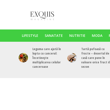
LIFESTYLE
SANATATE
NUTRITIE
MODA
Leguma care ajută în
Tartă pufoasă cu
lupta cu cancerul:
fructe – desertul de
Încetinește
casă care pune în
multiplicarea celulor
valoare orice fruct 
canceroase
sezon