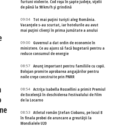
furtuni violente. Cod roșu în șapte județe, vijelii
de până la 90 km/h și grindină
09:04
Tot mai puțini turiști aleg România.
Vacanțele s-au scurtat, iar hotelurile au avut
mai puțini clienți în prima jumătate a anului
e
09:00
Guvernul a dat ordin de economie în
ministere. Ce au ajuns să facă bugetarii pentru a
reduce consumul de energie
08:57
Anunț important pentru familiile cu copii.
Bolojan promite aprobarea angajărilor pentru
noile creșe construite prin PNRR
a
08:54
Actriţa Isabella Rossellini a primit Premiul
de Excelenţă în deschiderea Festivalului de Film
o
de la Locarno
ine
08:53
Atletul român Ștefan Ciobanu, pe locul 8
în finala probei de aruncare a greutății la
Mondialele U20