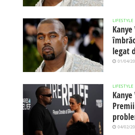
LIFESTYLE
Kanye 
îmbrăca
legat 
01/04/2
LIFESTYLE
Kanye 
Premii
proble
04/02/2