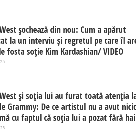
West șochează din nou: Cum a apărut
t la un interviu și regretul pe care îl ar
de fosta soție Kim Kardashian/ VIDEO
025
West și soția lui au furat toată atenția l
le Grammy: De ce artistul nu a avut nici
mă cu faptul că soția lui a pozat fără ha
025