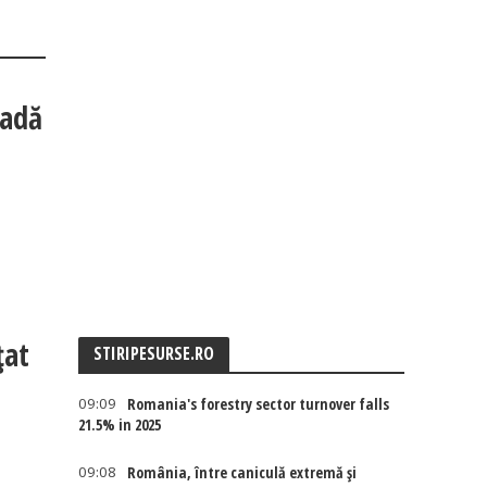
radă
țat
STIRIPESURSE.RO
09:09
Romania's forestry sector turnover falls
21.5% in 2025
09:08
România, între caniculă extremă și