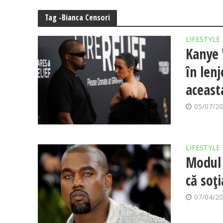
Tag -Bianca Censori
LIFESTYLE
Kanye 
în len
aceast
05/07/2
LIFESTYLE
Modul 
că soți
07/04/2