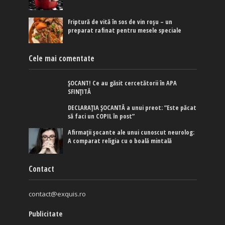
Friptură de vită în sos de vin roșu – un
preparat rafinat pentru mesele speciale
Cele mai comentate
ȘOCANT! Ce au găsit cercetătorii în APA
SFINȚITĂ
DECLARAȚIA ȘOCANTĂ a unui preot: ”Este păcat
să faci un COPIL în post”
Afirmaţii şocante ale unui cunoscut neurolog:
A comparat religia cu o boală mintală
Contact
contact@exquis.ro
Publicitate