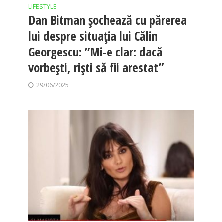
LIFESTYLE
Dan Bitman șochează cu părerea
lui despre situația lui Călin
Georgescu: ”Mi-e clar: dacă
vorbești, riști să fii arestat”
29/06/2025