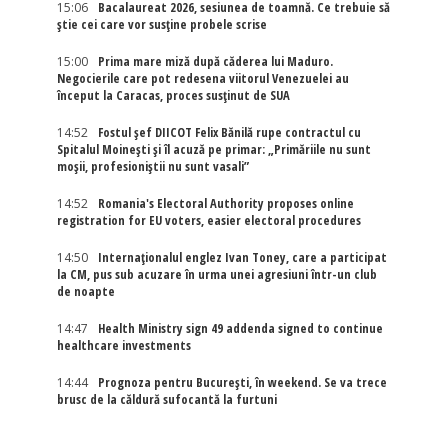
15:06
Bacalaureat 2026, sesiunea de toamnă. Ce trebuie să
știe cei care vor susține probele scrise
15:00
Prima mare miză după căderea lui Maduro.
Negocierile care pot redesena viitorul Venezuelei au
început la Caracas, proces susținut de SUA
14:52
Fostul șef DIICOT Felix Bănilă rupe contractul cu
Spitalul Moinești și îl acuză pe primar: „Primăriile nu sunt
moșii, profesioniștii nu sunt vasali”
14:52
Romania's Electoral Authority proposes online
registration for EU voters, easier electoral procedures
14:50
Internaţionalul englez Ivan Toney, care a participat
la CM, pus sub acuzare în urma unei agresiuni într-un club
de noapte
14:47
Health Ministry sign 49 addenda signed to continue
healthcare investments
14:44
Prognoza pentru București, în weekend. Se va trece
brusc de la căldură sufocantă la furtuni