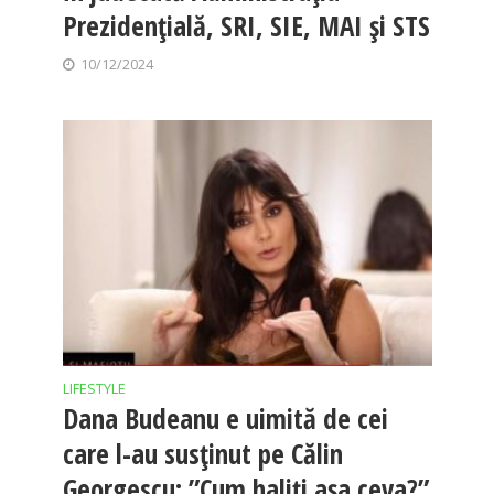
Prezidențială, SRI, SIE, MAI și STS
10/12/2024
LIFESTYLE
Dana Budeanu e uimită de cei
care l-au susținut pe Călin
Georgescu: ”Cum haliți așa ceva?”