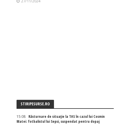
27/11/2024
STIRIPESURSE.RO
15:08
Răsturnare de situație la TAS în cazul lui Cosmin
Matei: fotbalistul lui Sepsi, suspendat pentru dopaj