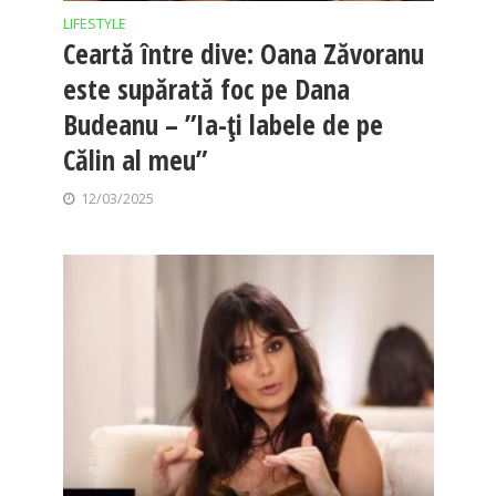
LIFESTYLE
Ceartă între dive: Oana Zăvoranu
este supărată foc pe Dana
Budeanu – ”Ia-ți labele de pe
Călin al meu”
12/03/2025