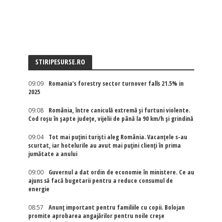
STIRIPESURSE.RO
09:09
Romania's forestry sector turnover falls 21.5% in
2025
09:08
România, între caniculă extremă și furtuni violente.
Cod roșu în șapte județe, vijelii de până la 90 km/h și grindină
09:04
Tot mai puțini turiști aleg România. Vacanțele s-au
scurtat, iar hotelurile au avut mai puțini clienți în prima
jumătate a anului
09:00
Guvernul a dat ordin de economie în ministere. Ce au
ajuns să facă bugetarii pentru a reduce consumul de
energie
08:57
Anunț important pentru familiile cu copii. Bolojan
promite aprobarea angajărilor pentru noile creșe