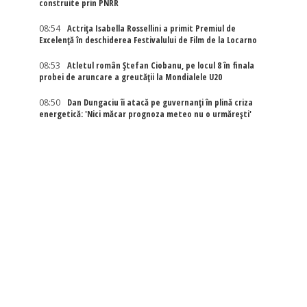
construite prin PNRR
08:54
Actriţa Isabella Rossellini a primit Premiul de
Excelenţă în deschiderea Festivalului de Film de la Locarno
08:53
Atletul român Ștefan Ciobanu, pe locul 8 în finala
probei de aruncare a greutății la Mondialele U20
08:50
Dan Dungaciu îi atacă pe guvernanți în plină criza
energetică: 'Nici măcar prognoza meteo nu o urmărești'