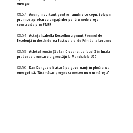
energie
08:57
Anunț important pentru familiile cu copii. Bolojan
promite aprobarea angajărilor pentru noile creșe
construite prin PNRR
08:54
Actriţa Isabella Rossellini a primit Premiul de
Excelenţă în deschiderea Festivalului de Film de la Locarno
08:53
Atletul român Ștefan Ciobanu, pe locul 8 în finala
probei de aruncare a greutății la Mondialele U20
08:50
Dan Dungaciu îi atacă pe guvernanți în plină criza
energetică: 'Nici măcar prognoza meteo nu o urmărești'