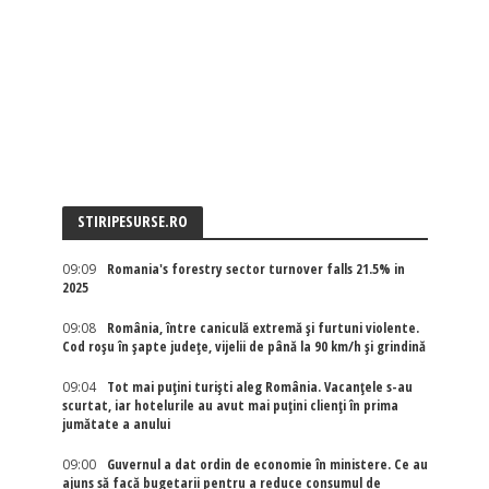
STIRIPESURSE.RO
09:09
Romania's forestry sector turnover falls 21.5% in
2025
09:08
România, între caniculă extremă și furtuni violente.
Cod roșu în șapte județe, vijelii de până la 90 km/h și grindină
09:04
Tot mai puțini turiști aleg România. Vacanțele s-au
scurtat, iar hotelurile au avut mai puțini clienți în prima
jumătate a anului
09:00
Guvernul a dat ordin de economie în ministere. Ce au
ajuns să facă bugetarii pentru a reduce consumul de