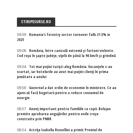
STIRIPESURSE.RO
09:09
Romania's forestry sector turnover falls 21.5% in
2025
09:08
România, între caniculă extremă și furtuni violente.
Cod roșu în șapte județe, vijelii de până la 90 km/h și grindină
09:04
Tot mai puțini turiști aleg România. Vacanțele s-au
scurtat, iar hotelurile au avut mai puțini clienți în prima
jumătate a anului
09:00
Guvernul a dat ordin de economie în ministere. Ce au
ajuns să facă bugetarii pentru a reduce consumul de
energie
08:57
Anunț important pentru familiile cu copii. Bolojan
promite aprobarea angajărilor pentru noile creșe
construite prin PNRR
08:54
Actriţa Isabella Rossellini a primit Premiul de