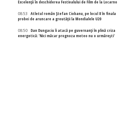
Excelenţă în deschiderea Festivalului de Film de la Locarno
08:53
Atletul român Ștefan Ciobanu, pe locul 8 în finala
probei de aruncare a greutății la Mondialele U20
08:50
Dan Dungaciu îi atacă pe guvernanți în plină criza
energetică: 'Nici măcar prognoza meteo nu o urmărești'