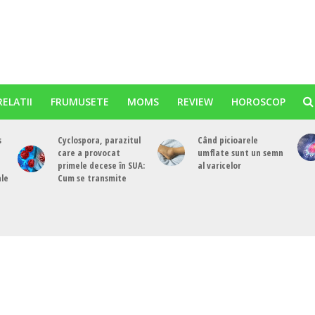
RELATII
FRUMUSETE
MOMS
REVIEW
HOROSCOP
s
Cyclospora, parazitul
Când picioarele
care a provocat
umflate sunt un semn
primele decese în SUA:
al varicelor
ale
Cum se transmite