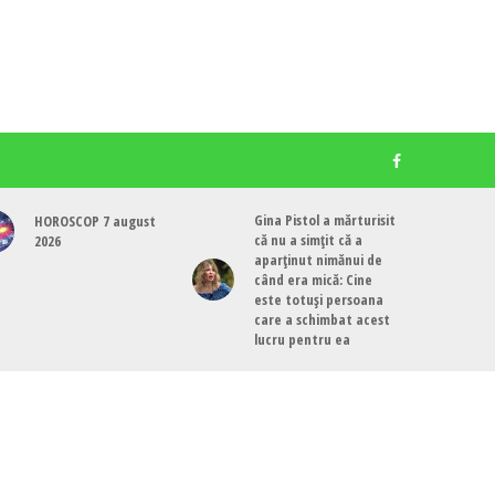
Gina Pistol a mărturisit
HOROSCOP 7 august
că nu a simțit că a
2026
aparținut nimănui de
când era mică: Cine
este totuși persoana
care a schimbat acest
lucru pentru ea