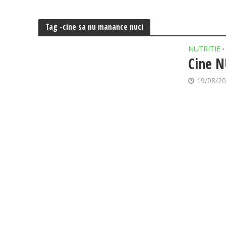
Tag -cine sa nu manance nuci
NUTRITIE
•
Cine N
19/08/2