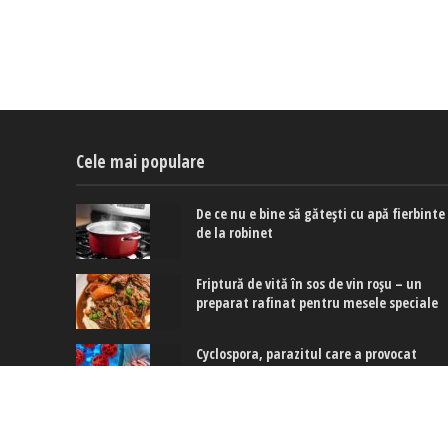
Cele mai populare
De ce nu e bine să gătești cu apă fierbinte
de la robinet
Friptură de vită în sos de vin roșu – un
preparat rafinat pentru mesele speciale
Cyclospora, parazitul care a provocat
primele decese în SUA: Cum se transmite