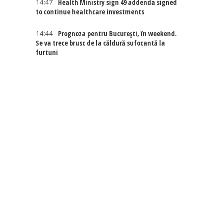
14:47
Health Ministry sign 49 addenda signed
to continue healthcare investments
14:44
Prognoza pentru București, în weekend.
Se va trece brusc de la căldură sufocantă la
furtuni