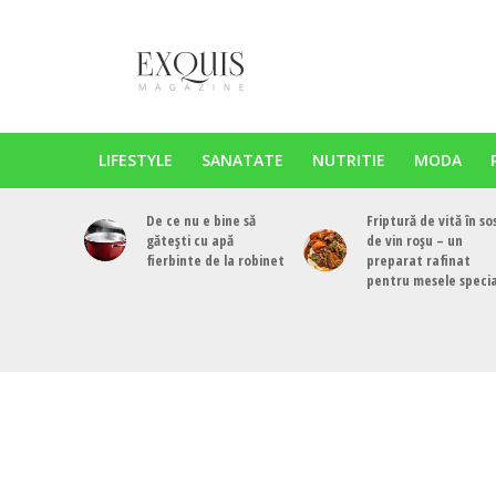
LIFESTYLE
SANATATE
NUTRITIE
MODA
De ce nu e bine să
Friptură de vită în so
gătești cu apă
de vin roșu – un
fierbinte de la robinet
preparat rafinat
pentru mesele speci