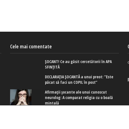
Cele mai comentate
ȘOCANT! Ce au găsit cercetătorii în APA
SFINȚITĂ
DECLARAȚIA ȘOCANTĂ a unui preot: ”Este
păcat să faci un COPIL în post”
Afirmaţii şocante ale unui cunoscut
neurolog: A comparat religia cu o boală
mintală