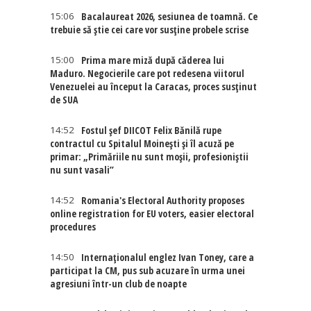
15:06
Bacalaureat 2026, sesiunea de toamnă. Ce
trebuie să știe cei care vor susține probele scrise
15:00
Prima mare miză după căderea lui
Maduro. Negocierile care pot redesena viitorul
Venezuelei au început la Caracas, proces susținut
de SUA
14:52
Fostul șef DIICOT Felix Bănilă rupe
contractul cu Spitalul Moinești și îl acuză pe
primar: „Primăriile nu sunt moșii, profesioniștii
nu sunt vasali”
14:52
Romania's Electoral Authority proposes
online registration for EU voters, easier electoral
procedures
14:50
Internaţionalul englez Ivan Toney, care a
participat la CM, pus sub acuzare în urma unei
agresiuni într-un club de noapte