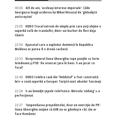
00:00
425 de ani, 'aceleași interese imperiale': Călin
Georgescu leagă uciderea lui Mihai Viteazul de 'globaliștii
anticreștini'
23:05
VIDEO Trucul extrem de simplu prin care poți obține o
superbă tufă de trandafiri, dintr-un buchet de flori deja
tăiate
22:56
Aparatul care a explodat duminică în Republica
Moldova ar putea fi o dronă-rachetă
22:53
Vicepremierul Oana Gheorghiu rupe punțile cu Sorin
Grindeanu și PSD: 'Au aruncat țara în haos. S-au jucat cu
focul'
22:40
VIDEO Celebra casă din ”Hobbitul” a fost construită
într-o zonă superbă a Europei: Turiștii sunt absolut fascinați
22:28
S-au înmulțit țepele telefonice. Metoda 'vishing' s-a
perfecționat
22:27
'Suspendarea președintelui, doar un exercițiu de PR':
Oana Gheorghiu susține că AUR nu se gândește cât rău ar
face României