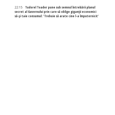
22:15
Tudorel Toader pune sub semnul întrebării planul
secret al Guvernului prin care să oblige giganții economici
să-și taie consumul: 'Trebuie să arate cine l-a împuternicit'