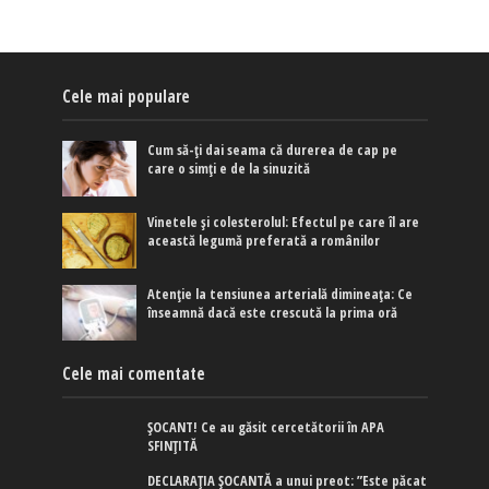
Cele mai populare
Cum să-ți dai seama că durerea de cap pe
care o simți e de la sinuzită
Vinetele și colesterolul: Efectul pe care îl are
această legumă preferată a românilor
Atenție la tensiunea arterială dimineața: Ce
înseamnă dacă este crescută la prima oră
Cele mai comentate
ȘOCANT! Ce au găsit cercetătorii în APA
SFINȚITĂ
DECLARAȚIA ȘOCANTĂ a unui preot: ”Este păcat