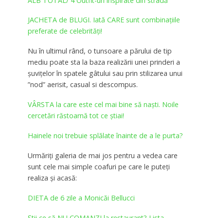
ALB TOTAL/ 4 Outfit-uri inspirate din stradă
JACHETA de BLUGI. Iată CARE sunt combinațiile
preferate de celebrități!
Nu în ultimul rând, o tunsoare a părului de tip
mediu poate sta la baza realizării unei prinderi a
șuvițelor în spatele gâtului sau prin stilizarea unui
”nod” aerisit, casual si descompus.
VÂRSTA la care este cel mai bine să naşti. Noile
cercetări răstoarnă tot ce știai!
Hainele noi trebuie splălate înainte de a le purta?
Urmăriți galeria de mai jos pentru a vedea care
sunt cele mai simple coafuri pe care le puteți
realiza și acasă:
DIETA de 6 zile a Monicăi Bellucci
Știi ce să NU COMANZI la restaurant? Lista