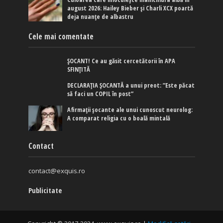
august 2026: Hailey Bieber și Charli XCX poartă
deja nuanțe de albastru
Cele mai comentate
ȘOCANT! Ce au găsit cercetătorii în APA
SFINȚITĂ
DECLARAȚIA ȘOCANTĂ a unui preot: ”Este păcat
să faci un COPIL în post”
Afirmaţii şocante ale unui cunoscut neurolog:
A comparat religia cu o boală mintală
Contact
contact@exquis.ro
Publicitate