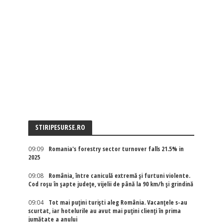
STIRIPESURSE.RO
09:09
Romania's forestry sector turnover falls 21.5% in
2025
09:08
România, între caniculă extremă și furtuni violente.
Cod roșu în șapte județe, vijelii de până la 90 km/h și grindină
09:04
Tot mai puțini turiști aleg România. Vacanțele s-au
scurtat, iar hotelurile au avut mai puțini clienți în prima
jumătate a anului