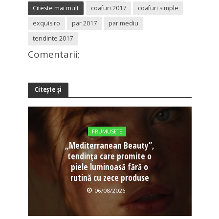
Citeste mai mult
coafuri 2017
coafuri simple
exquis.ro
par 2017
par mediu
tendinte 2017
Comentarii:
Citește și
FRUMUSETE
„Mediterranean Beauty”,
tendința care promite o
piele luminoasă fără o
rutină cu zece produse
06/08/2026