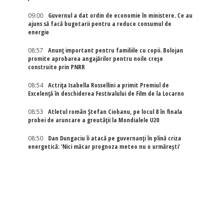
09:00
Guvernul a dat ordin de economie în ministere. Ce au
ajuns să facă bugetarii pentru a reduce consumul de
energie
08:57
Anunț important pentru familiile cu copii. Bolojan
promite aprobarea angajărilor pentru noile creșe
construite prin PNRR
08:54
Actriţa Isabella Rossellini a primit Premiul de
Excelenţă în deschiderea Festivalului de Film de la Locarno
08:53
Atletul român Ștefan Ciobanu, pe locul 8 în finala
probei de aruncare a greutății la Mondialele U20
08:50
Dan Dungaciu îi atacă pe guvernanți în plină criza
energetică: 'Nici măcar prognoza meteo nu o urmărești'