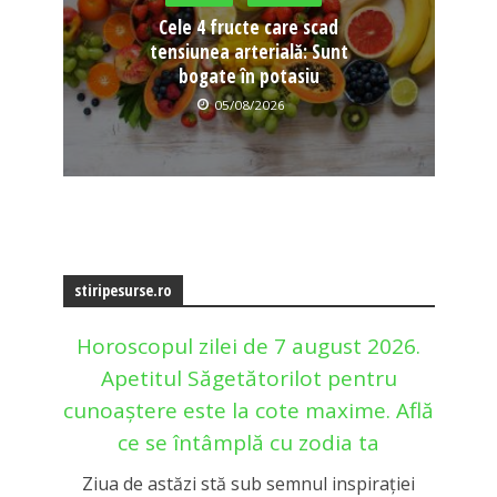
Cele 4 fructe care scad
tensiunea arterială: Sunt
bogate în potasiu
05/08/2026
stiripesurse.ro
Horoscopul zilei de 7 august 2026.
Apetitul Săgetătorilot pentru
cunoaștere este la cote maxime. Află
ce se întâmplă cu zodia ta
Ziua de astăzi stă sub semnul inspirației