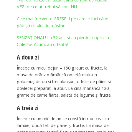
VEZI de ce ar trebui să spui NU
Cele mai frecvente GREȘELI pe care le faci când
gătești cu ulei de măsline
SENZAȚIONAL! La 52 ani, și-au pierdut copilul la
Colectiv. Acum, au o fetiță!
A doua zi
Începe cu micul dejun – 150 g iaurt cu fructe, la
masa de prânz mămâncă omletă dintr-un
galbenuș de ou și trei albușuri, o felie de pâine și
dovlecei preparați la abur. La cină mănâncă 120
grame de carne fiartă, salată de legume și fructe.
A treia zi
Începe cu un mic dejun ce constă într-un ceai cu
lămâie, două felii de pâine și fructe. La masa de