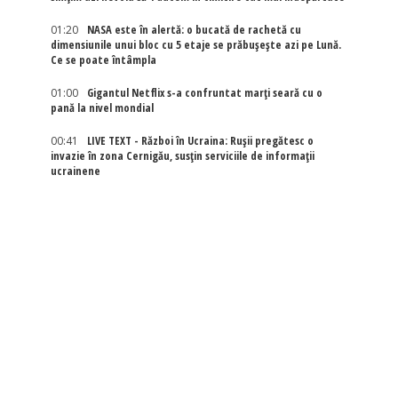
01:20
NASA este în alertă: o bucată de rachetă cu
dimensiunile unui bloc cu 5 etaje se prăbușește azi pe Lună.
Ce se poate întâmpla
01:00
Gigantul Netflix s-a confruntat marţi seară cu o
pană la nivel mondial
00:41
LIVE TEXT - Război în Ucraina: Rușii pregătesc o
invazie în zona Cernigău, susțin serviciile de informații
ucrainene