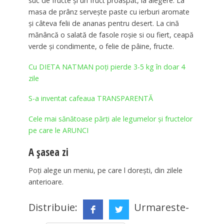
suc de fructe și un fruct proaspăt, la alegere. La
masa de prânz servește paste cu ierburi aromate
și câteva felii de ananas pentru desert. La cină
mănâncă o salată de fasole roșie si ou fiert, ceapă
verde și condimente, o felie de pâine, fructe.
Cu DIETA NATMAN poți pierde 3-5 kg în doar 4
zile
S-a inventat cafeaua TRANSPARENTĂ
Cele mai sănătoase părți ale legumelor și fructelor
pe care le ARUNCI
A șasea zi
Poți alege un meniu, pe care l dorești, din zilele
anterioare.
Distribuie:
Urmareste-