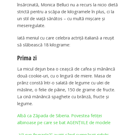
însărcinată, Monica Belluci nu a recurs la nicio dietă
strictă pentru a scăpa de kilogramele în plus, ci la
un stil de viață sănătos – cu multă mișcare și
meseregulate.
Iată meniul cu care celebra actriță italiană a reușit
să slăbească 18 kilograme:
Prima zi
La micul dejun bea o ceașcă de cafea și mănâncă
două cookie-uri, cu o lingură de miere. Masa de
prânz constă într-o salată de legume cu ulei de
măsline, o felie de pâine, 150 de grame de fructe.
La cină mănâncă spaghete cu brânză, fructe și
legume.
Albă ca Zăpada de Siberia. Povestea fetiţei
albinoase pe care se bat AGENŢIILE de modele
„Vă rup frunzele?” auziți când cumpărați ridichi.