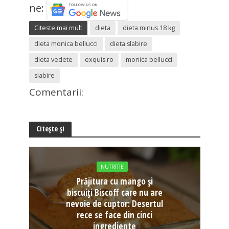
ne:
Citeste mai mult
dieta
dieta minus 18 kg
dieta monica bellucci
dieta slabire
dieta vedete
exquis.ro
monica bellucci
slabire
Comentarii:
Citește și
NUTRITIE
Prăjitura cu mango și
biscuiți Biscoff care nu are
nevoie de cuptor: Desertul
rece se face din cinci
ingrediente