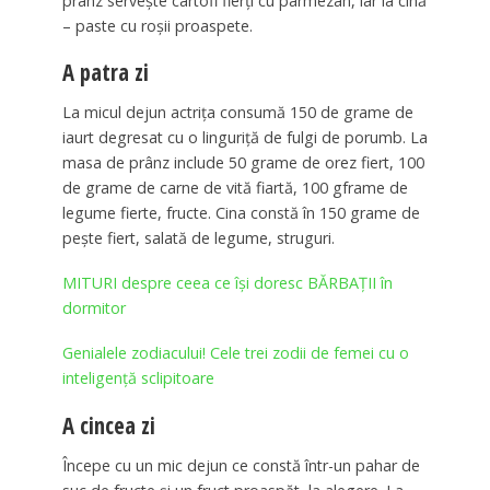
prânz servește cartofi fierți cu parmezan, iar la cină
– paste cu roșii proaspete.
A patra zi
La micul dejun actrița consumă 150 de grame de
iaurt degresat cu o linguriță de fulgi de porumb. La
masa de prânz include 50 grame de orez fiert, 100
de grame de carne de vită fiartă, 100 gframe de
legume fierte, fructe. Cina constă în 150 grame de
pește fiert, salată de legume, struguri.
MITURI despre ceea ce îşi doresc BĂRBAȚII în
dormitor
Genialele zodiacului! Cele trei zodii de femei cu o
inteligenţă sclipitoare
A cincea zi
Începe cu un mic dejun ce constă într-un pahar de