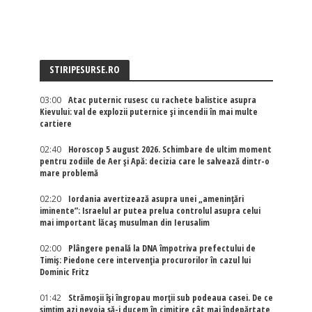
STIRIPESURSE.RO
03:00
Atac puternic rusesc cu rachete balistice asupra
Kievului: val de explozii puternice și incendii în mai multe
cartiere
02:40
Horoscop 5 august 2026. Schimbare de ultim moment
pentru zodiile de Aer și Apă: decizia care le salvează dintr-o
mare problemă
02:20
Iordania avertizează asupra unei „amenințări
iminente”: Israelul ar putea prelua controlul asupra celui
mai important lăcaș musulman din Ierusalim
02:00
Plângere penală la DNA împotriva prefectului de
Timiș: Piedone cere intervenția procurorilor în cazul lui
Dominic Fritz
01:42
Strămoșii își îngropau morții sub podeaua casei. De ce
simțim azi nevoia să-i ducem în cimitire cât mai îndepărtate