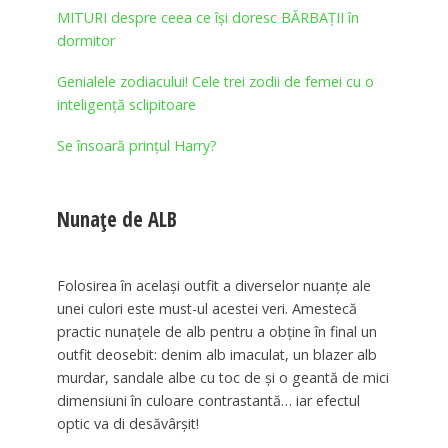
MITURI despre ceea ce îşi doresc BĂRBAȚII în
dormitor
Genialele zodiacului! Cele trei zodii de femei cu o
inteligenţă sclipitoare
Se însoară prințul Harry?
Nunațe de ALB
Folosirea în același outfit a diverselor nuanțe ale
unei culori este must-ul acestei veri. Amestecă
practic nunațele de alb pentru a obține în final un
outfit deosebit: denim alb imaculat, un blazer alb
murdar, sandale albe cu toc de și o geantă de mici
dimensiuni în culoare contrastantă… iar efectul
optic va di desăvârșit!