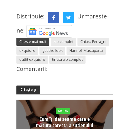
Distribuie:
Urmareste-
ne:
Citeste mai mult
alb complet
Chiara Ferragni
exquis.ro
get the look
Hanneli Mustaparta
outfit exquis.ro
tinuta alb complet
Comentarii:
Citește și
MODA
Cum îți dai seama care e
măsura corectă a sutienului