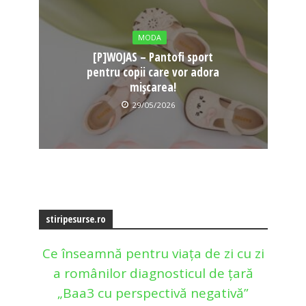
MODA
[P]WOJAS – Pantofi sport
pentru copii care vor adora
mișcarea!
29/05/2026
stiripesurse.ro
Ce înseamnă pentru viața de zi cu zi
a românilor diagnosticul de țară
„Baa3 cu perspectivă negativă”