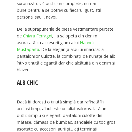
surprinzător: 4 outfit-uri complete, numai
bune pentru a se potrivi cu fiecărui gust, stil
personal sau… nevoi.
De la suprapunerile de piese vestimentare purtate
de
Chiara Ferragni
, la salopeta din denim
asoratată cu accesorii glam a lui
Hanneli
Mustaparta
. De la eleganța albului imaculat al
pantalonilor Culotte, la combinații de nunațe de alb
într-o ținută elegantă dar chic alcătuită din denim și
blazer.
ALB CHIC
Dacă îți dorești o ținută simplă dar rafinată în
același timp, albul este un aliat valoros. Iată un
outfit simplu și elegant: pantaloni culotte din
mătase, cămașă de bumbac, sandalele cu toc gros
asortate cu accesorii aurii și… ați terminat!