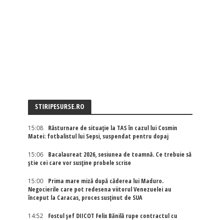
STIRIPESURSE.RO
15:08
Răsturnare de situație la TAS în cazul lui Cosmin
Matei: fotbalistul lui Sepsi, suspendat pentru dopaj
15:06
Bacalaureat 2026, sesiunea de toamnă. Ce trebuie să
știe cei care vor susține probele scrise
15:00
Prima mare miză după căderea lui Maduro.
Negocierile care pot redesena viitorul Venezuelei au
început la Caracas, proces susținut de SUA
14:52
Fostul șef DIICOT Felix Bănilă rupe contractul cu