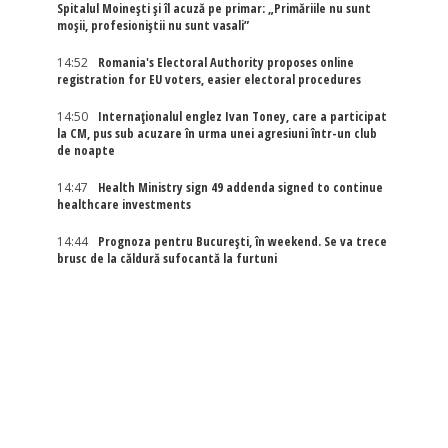
Spitalul Moinești și îl acuză pe primar: „Primăriile nu sunt
moșii, profesioniștii nu sunt vasali”
14:52
Romania's Electoral Authority proposes online
registration for EU voters, easier electoral procedures
14:50
Internaţionalul englez Ivan Toney, care a participat
la CM, pus sub acuzare în urma unei agresiuni într-un club
de noapte
14:47
Health Ministry sign 49 addenda signed to continue
healthcare investments
14:44
Prognoza pentru București, în weekend. Se va trece
brusc de la căldură sufocantă la furtuni