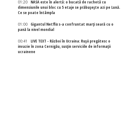
01:20
NASA este în alertă: o bucată de rachetă cu
dimensiunile unui bloc cu 5 etaje se prăbușește azi pe Lună.
Ce se poate întâmpla
01:00
Gigantul Netflix s-a confruntat marţi seară cu o
pană la nivel mondial
00:41
LIVE TEXT - Război în Ucraina: Rușii pregătesc o
invazie în zona Cernigău, susțin serviciile de informații
ucrainene