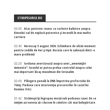
STIRIPESURSE.RO
03:00
Atac puternic rusesc cu rachete balistice asupra
Kievului: val de explozii puternice și incendii în mai multe
cartiere
02:40
Horoscop 5 august 2026. Schimbare de ultim moment
pentru zodiile de Aer și Apă: decizia care le salvează dintr-o
mare problemă
02:20
Iordania avertizează asupra unei „amenințări
iminente”: Israelul ar putea prelua controlul asupra celui
mai important lăcaș musulman din Ierusalim
02:00
Plângere penală la DNA împotriva prefectului de
Timiș: Piedone cere intervenția procurorilor în cazul lui
Dominic Fritz
01:42
Strămoșii își îngropau morții sub podeaua casei. De ce
simțim azi nevoia să-i ducem în cimitire cât mai îndepărtate