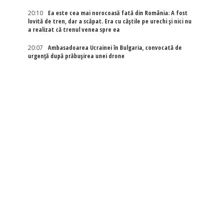
20:10
Ea este cea mai norocoasă fată din România: A fost
lovită de tren, dar a scăpat. Era cu căștile pe urechi și nici nu
a realizat că trenul venea spre ea
20:07
Ambasadoarea Ucrainei în Bulgaria, convocată de
urgență după prăbușirea unei drone