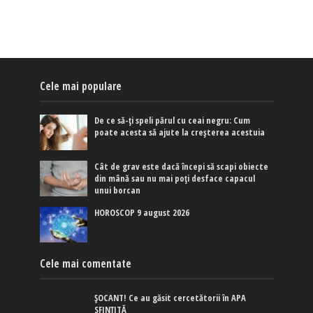
Cele mai populare
De ce să-ți speli părul cu ceai negru: Cum
poate acesta să ajute la creșterea acestuia
Cât de grav este dacă începi să scapi obiecte
din mână sau nu mai poți desface capacul
unui borcan
HOROSCOP 9 august 2026
Cele mai comentate
ȘOCANT! Ce au găsit cercetătorii în APA
SFINȚITĂ