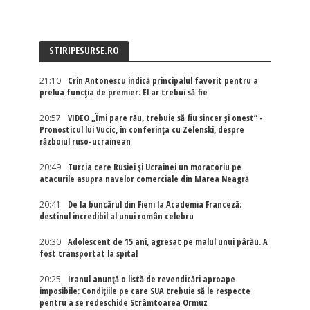
STIRIPESURSE.RO
21:10
Crin Antonescu indică principalul favorit pentru a
prelua funcția de premier: El ar trebui să fie
20:57
VIDEO „Îmi pare rău, trebuie să fiu sincer și onest” -
Pronosticul lui Vucic, în conferința cu Zelenski, despre
războiul ruso-ucrainean
20:49
Turcia cere Rusiei și Ucrainei un moratoriu pe
atacurile asupra navelor comerciale din Marea Neagră
20:41
De la buncărul din Fieni la Academia Franceză:
destinul incredibil al unui român celebru
20:30
Adolescent de 15 ani, agresat pe malul unui pârău. A
fost transportat la spital
20:25
Iranul anunță o listă de revendicări aproape
imposibile: Condițiile pe care SUA trebuie să le respecte
pentru a se redeschide Strâmtoarea Ormuz