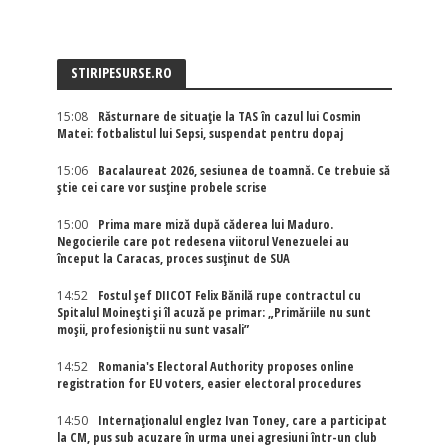
STIRIPESURSE.RO
15:08
Răsturnare de situație la TAS în cazul lui Cosmin
Matei: fotbalistul lui Sepsi, suspendat pentru dopaj
15:06
Bacalaureat 2026, sesiunea de toamnă. Ce trebuie să
știe cei care vor susține probele scrise
15:00
Prima mare miză după căderea lui Maduro.
Negocierile care pot redesena viitorul Venezuelei au
început la Caracas, proces susținut de SUA
14:52
Fostul șef DIICOT Felix Bănilă rupe contractul cu
Spitalul Moinești și îl acuză pe primar: „Primăriile nu sunt
moșii, profesioniștii nu sunt vasali”
14:52
Romania's Electoral Authority proposes online
registration for EU voters, easier electoral procedures
14:50
Internaţionalul englez Ivan Toney, care a participat
la CM, pus sub acuzare în urma unei agresiuni într-un club