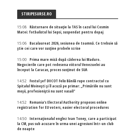
STIRIPESURSE.RO
15:08
Răsturnare de situație la TAS în cazul lui Cosmin
Matei: fotbalistul lui Sepsi, suspendat pentru dopaj
15:06
Bacalaureat 2026, sesiunea de toamnă. Ce trebuie să
știe cei care vor susține probele scrise
15:00
Prima mare miză după căderea lui Maduro.
Negocierile care pot redesena viitorul Venezuelei au
început la Caracas, proces susținut de SUA
14:52
Fostul șef DIICOT Felix Bănilă rupe contractul cu
Spitalul Moinești și îl acuză pe primar: „Primăriile nu sunt
moșii, profesioniștii nu sunt vasali”
14:52
Romania's Electoral Authority proposes online
registration for EU voters, easier electoral procedures
14:50
Internaţionalul englez Ivan Toney, care a participat
la CM, pus sub acuzare în urma unei agresiuni într-un club
de noapte