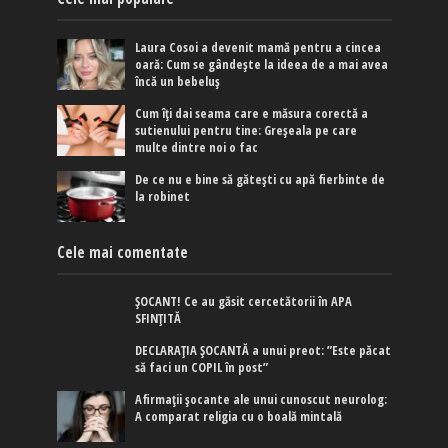
Laura Cosoi a devenit mamă pentru a cincea
oară: Cum se gândește la ideea de a mai avea
încă un bebeluș
Cum îți dai seama care e măsura corectă a
sutienului pentru tine: Greșeala pe care
multe dintre noi o fac
De ce nu e bine să gătești cu apă fierbinte de
la robinet
Cele mai comentate
ȘOCANT! Ce au găsit cercetătorii în APA
SFINȚITĂ
DECLARAȚIA ȘOCANTĂ a unui preot: ”Este păcat
să faci un COPIL în post”
Afirmaţii şocante ale unui cunoscut neurolog:
A comparat religia cu o boală mintală