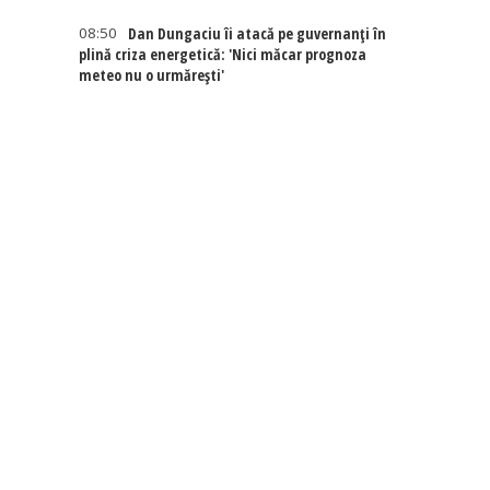
08:50
Dan Dungaciu îi atacă pe guvernanți în
plină criza energetică: 'Nici măcar prognoza
meteo nu o urmărești'