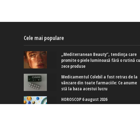
Cele mai populare
„Mediterranean Beauty”, tendința care
promite o piele luminoasă fără o rutină c
zece produse
Medicamentul Colebil a fost retras de la
vânzare din toate farmaciile: Ce anume
stă la baza acestui lucru
HOROSCOP 6 august 2026
Copyright © 2017-2024. www.exquis.ro |
Modifică setări