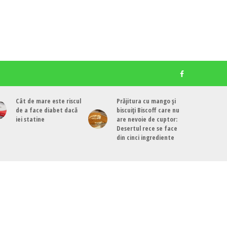
Cât de mare este riscul
Prăjitura cu mango și
de a face diabet dacă
biscuiți Biscoff care nu
iei statine
are nevoie de cuptor:
Desertul rece se face
din cinci ingrediente