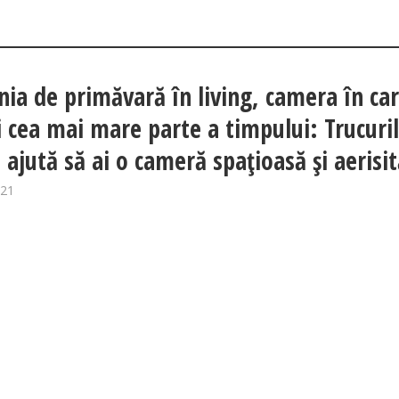
nia de primăvară în living, camera în ca
i cea mai mare parte a timpului: Trucuri
 ajută să ai o cameră spațioasă și aerisi
021