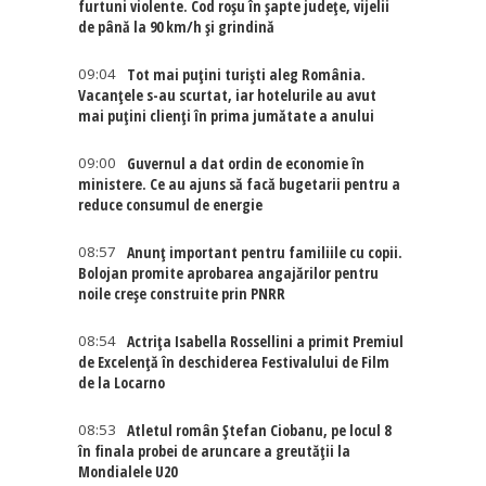
furtuni violente. Cod roșu în șapte județe, vijelii
de până la 90 km/h și grindină
09:04
Tot mai puțini turiști aleg România.
Vacanțele s-au scurtat, iar hotelurile au avut
mai puțini clienți în prima jumătate a anului
09:00
Guvernul a dat ordin de economie în
ministere. Ce au ajuns să facă bugetarii pentru a
reduce consumul de energie
08:57
Anunț important pentru familiile cu copii.
Bolojan promite aprobarea angajărilor pentru
noile creșe construite prin PNRR
08:54
Actriţa Isabella Rossellini a primit Premiul
de Excelenţă în deschiderea Festivalului de Film
de la Locarno
08:53
Atletul român Ștefan Ciobanu, pe locul 8
în finala probei de aruncare a greutății la
Mondialele U20