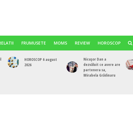
RELATII
FRUMUSETE
MOMS
REVIEW
HOROSCOP
l
Nicușor Dan a
HOROSCOP 6 august
dezvăluit ce avere are
2026
partenera sa,
e
Mirabela Grădinaru