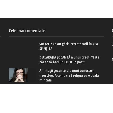
Cele mai comentate
ȘOCANT! Ce au găsit cercetătorii în APA
u
SFINȚITĂ
DECLARAȚIA ȘOCANTĂ a unui preot: ”Este
păcat să faci un COPIL în post”
Afirmaţii şocante ale unui cunoscut
neurolog: A comparat religia cu o boală
mintală
 cookies
|
Politica de confidențialitate
|
Politica de cookies