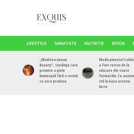
LIFESTYLE
SANATATE
NUTRITIE
MODA
„Mediterranean
Medicamentul Colebi
Beauty”, tendința care
a fost retras de la
promite o piele
vânzare din toate
luminoasă fără o rutină
farmaciile: Ce anum
cu zece produse
stă la baza acestui
lucru