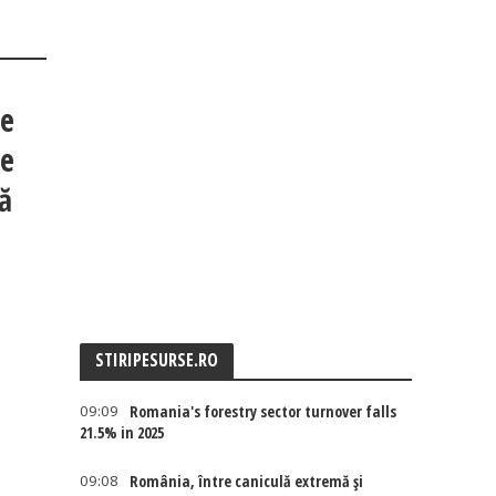
re
le
tă
STIRIPESURSE.RO
09:09
Romania's forestry sector turnover falls
21.5% in 2025
09:08
România, între caniculă extremă și