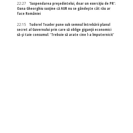
22:27
'Suspendarea președintelui, doar un exercițiu de PR':
Oana Gheorghiu susține că AUR nu se gândește cât rău ar
face României
22:15
Tudorel Toader pune sub semnul întrebării planul
secret al Guvernului prin care să oblige giganții economici
să-și taie consumul: 'Trebuie să arate cine l-a împuternicit'