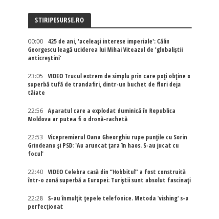
STIRIPESURSE.RO
00:00
425 de ani, 'aceleași interese imperiale': Călin
Georgescu leagă uciderea lui Mihai Viteazul de 'globaliștii
anticreștini'
23:05
VIDEO Trucul extrem de simplu prin care poți obține o
superbă tufă de trandafiri, dintr-un buchet de flori deja
tăiate
22:56
Aparatul care a explodat duminică în Republica
Moldova ar putea fi o dronă-rachetă
22:53
Vicepremierul Oana Gheorghiu rupe punțile cu Sorin
Grindeanu și PSD: 'Au aruncat țara în haos. S-au jucat cu
focul'
22:40
VIDEO Celebra casă din ”Hobbitul” a fost construită
într-o zonă superbă a Europei: Turiștii sunt absolut fascinați
22:28
S-au înmulțit țepele telefonice. Metoda 'vishing' s-a
perfecționat