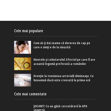
Cele mai populare
Cum să-ți dai seama că durerea de cap pe
care o simți e de la sinuzită
Vinetele și colesterolul: Efectul pe care îl are
această legumă preferată a românilor
Atenție la tensiunea arterială dimineața: Ce
înseamnă dacă este crescută la prima oră
Cele mai comentate
ȘOCANT! Ce au găsit cercetătorii în APA
SFINȚITĂ