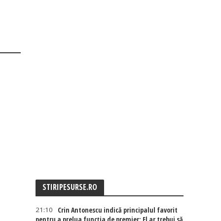
STIRIPESURSE.RO
21:10
Crin Antonescu indică principalul favorit
pentru a prelua funcția de premier: El ar trebui să