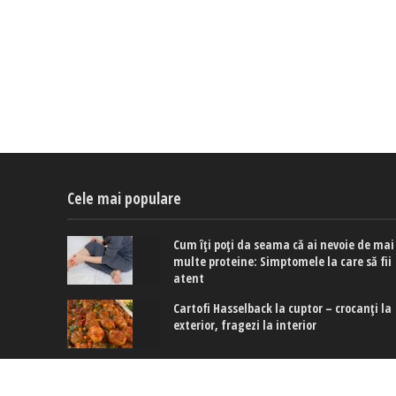
Cele mai populare
Cum îți poți da seama că ai nevoie de mai
multe proteine: Simptomele la care să fii
atent
Cartofi Hasselback la cuptor – crocanți la
exterior, fragezi la interior
De ce să-ți speli părul cu ceai negru: Cum
poate acesta să ajute la creșterea