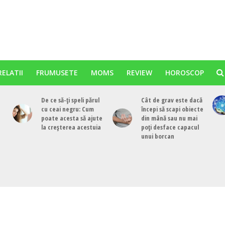
RELATII
FRUMUSETE
MOMS
REVIEW
HOROSCOP
De ce să-ți speli părul
Cât de grav este dacă
cu ceai negru: Cum
începi să scapi obiecte
poate acesta să ajute
din mână sau nu mai
la creșterea acestuia
poți desface capacul
unui borcan