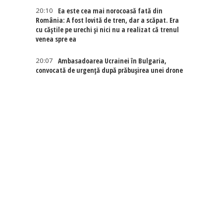
20:10
Ea este cea mai norocoasă fată din
România: A fost lovită de tren, dar a scăpat. Era
cu căștile pe urechi și nici nu a realizat că trenul
venea spre ea
20:07
Ambasadoarea Ucrainei în Bulgaria,
convocată de urgență după prăbușirea unei drone