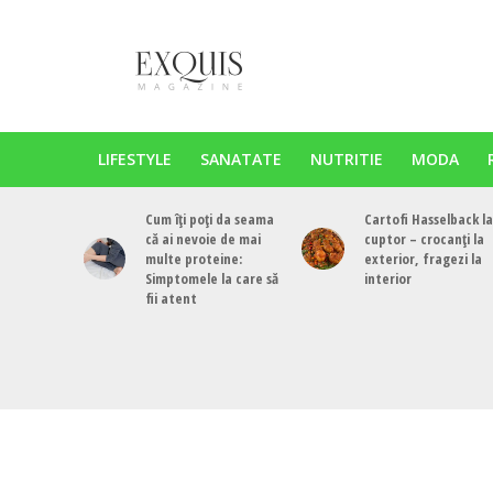
LIFESTYLE
SANATATE
NUTRITIE
MODA
Cum îți poți da seama
Cartofi Hasselback la
că ai nevoie de mai
cuptor – crocanți la
multe proteine:
exterior, fragezi la
Simptomele la care să
interior
fii atent