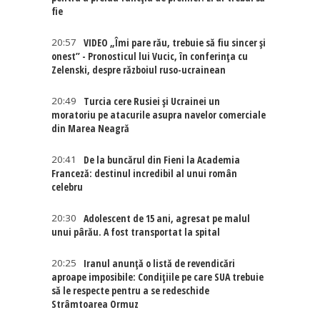
fie
20:57
VIDEO „Îmi pare rău, trebuie să fiu sincer și
onest” - Pronosticul lui Vucic, în conferința cu
Zelenski, despre războiul ruso-ucrainean
20:49
Turcia cere Rusiei și Ucrainei un
moratoriu pe atacurile asupra navelor comerciale
din Marea Neagră
20:41
De la buncărul din Fieni la Academia
Franceză: destinul incredibil al unui român
celebru
20:30
Adolescent de 15 ani, agresat pe malul
unui pârău. A fost transportat la spital
20:25
Iranul anunță o listă de revendicări
aproape imposibile: Condițiile pe care SUA trebuie
să le respecte pentru a se redeschide
Strâmtoarea Ormuz