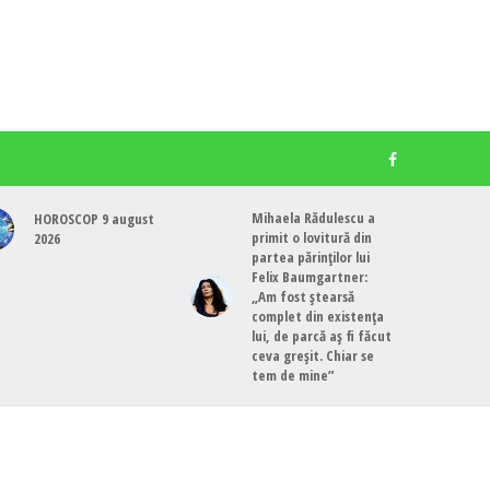
Mihaela Rădulescu a
HOROSCOP 9 august
primit o lovitură din
2026
partea părinților lui
Felix Baumgartner:
„Am fost ștearsă
complet din existența
lui, de parcă aș fi făcut
ceva greșit. Chiar se
tem de mine”