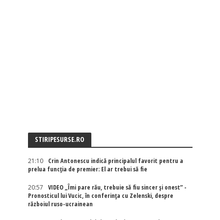
STIRIPESURSE.RO
21:10
Crin Antonescu indică principalul favorit pentru a
prelua funcția de premier: El ar trebui să fie
20:57
VIDEO „Îmi pare rău, trebuie să fiu sincer și onest” -
Pronosticul lui Vucic, în conferința cu Zelenski, despre
războiul ruso-ucrainean