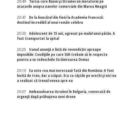
20:49
Turcia cere Rusiei și Ucrainei un moratoriu pe
atacurile asupra navelor comerciale din Marea Neagră
20:41
De la buncărul din Fieni la Academia Franceză:
destinul incredibil al unui român celebru
20:30
Adolescent de 15 ani, agresat pe malul unui pârău. A
fost transportat la spital
20:25
Iranul anunță o listă de revendicări aproape
imposibile: Condițiile pe care SUA trebuie să le respecte
pentru a se redeschide Strâmtoarea Ormuz
20:10
Ea este cea mai norocoasă fată din România: A fost
lovită de tren, dar a scăpat. Era cu căștile pe urechi și nici nu
a realizat că trenul venea spre ea
20:07
Ambasadoarea Ucrainei în Bulgaria, convocată de
urgență după prăbușirea unei drone