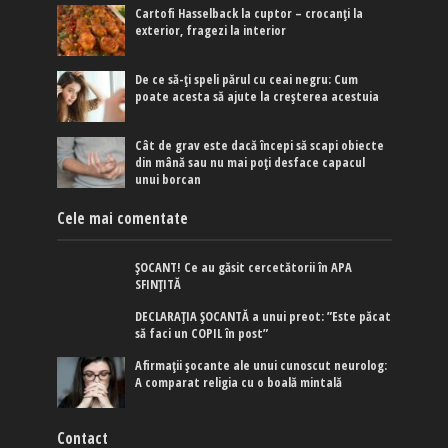
Cartofi Hasselback la cuptor – crocanți la
exterior, fragezi la interior
De ce să-ți speli părul cu ceai negru: Cum
poate acesta să ajute la creșterea acestuia
Cât de grav este dacă începi să scapi obiecte
din mână sau nu mai poți desface capacul
unui borcan
Cele mai comentate
ȘOCANT! Ce au găsit cercetătorii în APA
SFINȚITĂ
DECLARAȚIA ȘOCANTĂ a unui preot: ”Este păcat
să faci un COPIL în post”
Afirmaţii şocante ale unui cunoscut neurolog:
A comparat religia cu o boală mintală
Contact