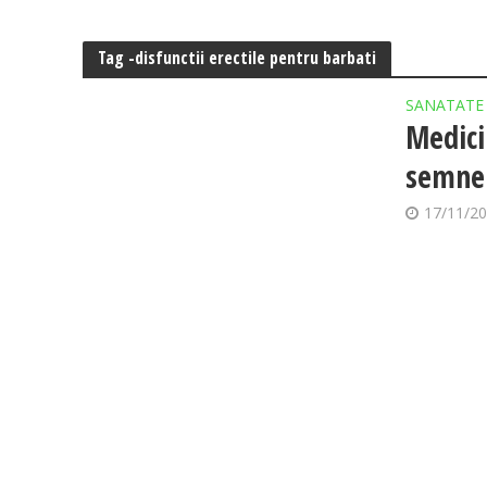
Tag -disfunctii erectile pentru barbati
SANATATE
Medici
semne 
17/11/2