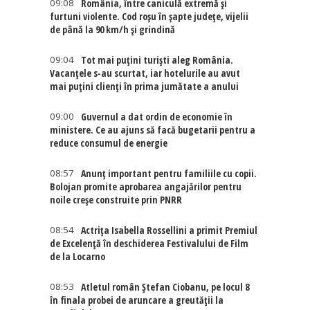
09:08
România, între caniculă extremă și
furtuni violente. Cod roșu în șapte județe, vijelii
de până la 90 km/h și grindină
09:04
Tot mai puțini turiști aleg România.
Vacanțele s-au scurtat, iar hotelurile au avut
mai puțini clienți în prima jumătate a anului
09:00
Guvernul a dat ordin de economie în
ministere. Ce au ajuns să facă bugetarii pentru a
reduce consumul de energie
08:57
Anunț important pentru familiile cu copii.
Bolojan promite aprobarea angajărilor pentru
noile creșe construite prin PNRR
08:54
Actriţa Isabella Rossellini a primit Premiul
de Excelenţă în deschiderea Festivalului de Film
de la Locarno
08:53
Atletul român Ștefan Ciobanu, pe locul 8
în finala probei de aruncare a greutății la