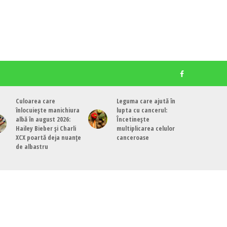
Culoarea care
Leguma care ajută în
înlocuiește manichiura
lupta cu cancerul:
albă în august 2026:
Încetinește
Hailey Bieber și Charli
multiplicarea celulor
XCX poartă deja nuanțe
canceroase
de albastru