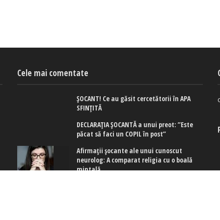
Cele mai comentate
ȘOCANT! Ce au găsit cercetătorii în APA
SFINȚITĂ
DECLARAȚIA ȘOCANTĂ a unui preot: ”Este
păcat să faci un COPIL în post”
Afirmaţii şocante ale unui cunoscut
neurolog: A comparat religia cu o boală
mintală