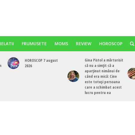
RELATII
FRUMUSETE
MOMS
REVIEW
HOROSCOP
Gina Pistol a mărturisit
HOROSCOP 7 august
n
că nu a simțit că a
2026
aparținut nimănui de
când era mică: Cine
este totuși persoana
care a schimbat acest
lucru pentru ea