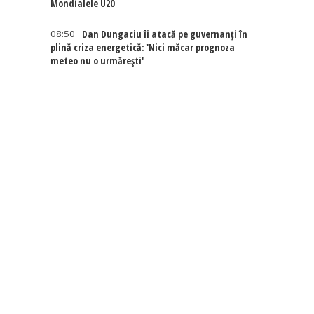
Mondialele U20
08:50
Dan Dungaciu îi atacă pe guvernanți în
plină criza energetică: 'Nici măcar prognoza
meteo nu o urmărești'