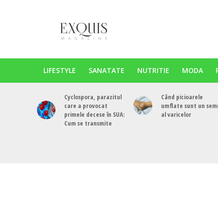
LIFESTYLE
SANATATE
NUTRITIE
MODA
Cyclospora, parazitul
Când picioarele
care a provocat
umflate sunt un sem
primele decese în SUA:
al varicelor
Cum se transmite